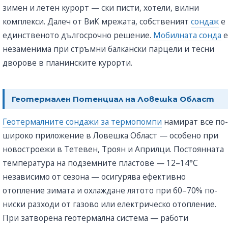
зимен и летен курорт — ски писти, хотели, вилни
комплекси. Далеч от ВиК мрежата, собственият
сондаж
е
единственото дългосрочно решение.
Мобилната сонда
е
незаменима при стръмни балкански парцели и тесни
дворове в планинските курорти.
Геотермален Потенциал на Ловешка Област
Геотермалните сондажи за термопомпи
намират все по-
широко приложение в Ловешка Област — особено при
новостроежи в Тетевен, Троян и Априлци. Постоянната
температура на подземните пластове — 12–14°C
независимо от сезона — осигурява ефективно
отопление зимата и охлаждане лятото при 60–70% по-
ниски разходи от газово или електрическо отопление.
При затворена геотермална система — работи