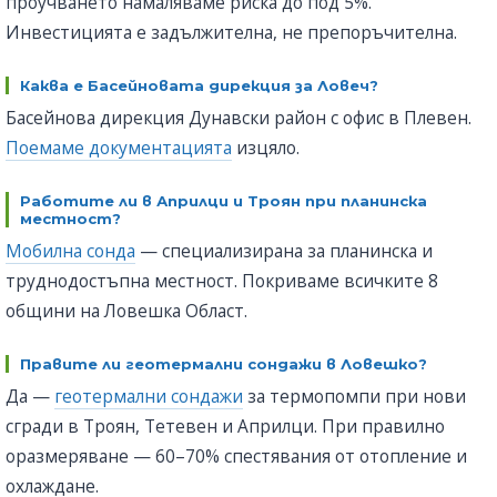
проучването намаляваме риска до под 5%.
Инвестицията е задължителна, не препоръчителна.
Каква е Басейновата дирекция за Ловеч?
Басейнова дирекция Дунавски район с офис в Плевен.
Поемаме документацията
изцяло.
Работите ли в Априлци и Троян при планинска
местност?
Мобилна сонда
— специализирана за планинска и
труднодостъпна местност. Покриваме всичките 8
общини на Ловешка Област.
Правите ли геотермални сондажи в Ловешко?
Да —
геотермални сондажи
за термопомпи при нови
сгради в Троян, Тетевен и Априлци. При правилно
оразмеряване — 60–70% спестявания от отопление и
охлаждане.