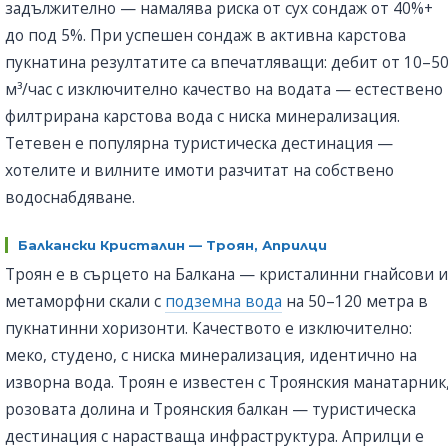
задължително — намалява риска от сух сондаж от 40%+
до под 5%. При успешен сондаж в активна карстова
пукнатина резултатите са впечатляващи: дебит от 10–5
м³/час с изключително качество на водата — естествено
филтрирана карстова вода с ниска минерализация.
Тетевен е популярна туристическа дестинация —
хотелите и вилните имоти разчитат на собствено
водоснабдяване.
Балкански Кристалин — Троян, Априлци
Троян е в сърцето на Балкана — кристалинни гнайсови и
метаморфни скали с
подземна вода
на 50–120 метра в
пукнатинни хоризонти. Качеството е изключително:
меко, студено, с ниска минерализация, идентично на
изворна вода. Троян е известен с Троянския манатарник
розовата долина и Троянския балкан — туристическа
дестинация с нарастваща инфраструктура. Априлци е