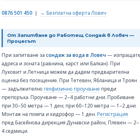
0876 501 450
|
→ Безплатна оферта Ловеч
От Запитване до Работещ Сондаж в Ловеч —
Процесът
При запитване за
сондаж за вода в Ловеч
— изпращат
адреса и зоната (равнина, карст или Балкан). При
Луковит и Летница можем да дадем предварителна
оценка без посещение. При Тетевен, Ябланица и Троян
— задължително
геофизично проучване
преди
препоръка. Проучване — 2–4 работни дни. Пробиване
при 30–50 метра — 1 ден; при 60–120 метра — 1–2 дни.
Монтаж на помпа и хидрофор — 1 ден.
Регистрация
пред Басейнова дирекция Дунавски район, Плевен — 2–
4 седмици.