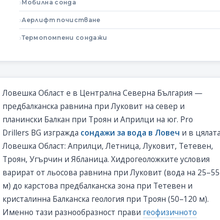
Мобилна сонда
Аерлифт почистване
Термопомпени сондажи
Ловешка Област е в Централна Северна България —
предбалканска равнина при Луковит на север и
планински Балкан при Троян и Априлци на юг. Pro
Drillers BG изгражда
сондажи за вода в Ловеч
и в цялат
Ловешка Област: Априлци, Летница, Луковит, Тетевен,
Троян, Угърчин и Ябланица. Хидрогеоложките условия
варират от льосова равнина при Луковит (вода на 25–55
м) до карстова предбалканска зона при Тетевен и
кристалинна Балканска геология при Троян (50–120 м).
Именно тази разнообразност прави
геофизичното