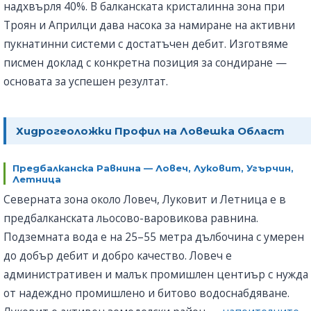
надхвърля 40%. В балканската кристалинна зона при
Троян и Априлци дава насока за намиране на активни
пукнатинни системи с достатъчен дебит. Изготвяме
писмен доклад с конкретна позиция за сондиране —
основата за успешен резултат.
Хидрогеоложки Профил на Ловешка Област
Предбалканска Равнина — Ловеч, Луковит, Угърчин,
Летница
Северната зона около Ловеч, Луковит и Летница е в
предбалканската льосово-варовикова равнина.
Подземната вода е на 25–55 метра дълбочина с умерен
до добър дебит и добро качество. Ловеч е
административен и малък промишлен центиър с нужда
от надеждно промишлено и битово водоснабдяване.