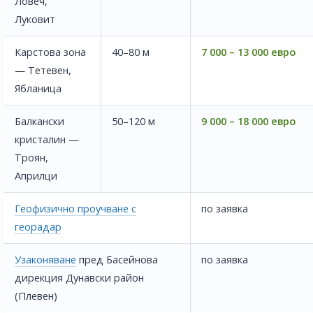
Ловеч,
Луковит
Карстова зона
40–80 м
7 000 – 13 000 евро
— Тетевен,
Ябланица
Балкански
50–120 м
9 000 – 18 000 евро
кристалин —
Троян,
Априлци
Геофизично проучване с
по заявка
георадар
Узаконяване
пред Басейнова
по заявка
дирекция Дунавски район
(Плевен)