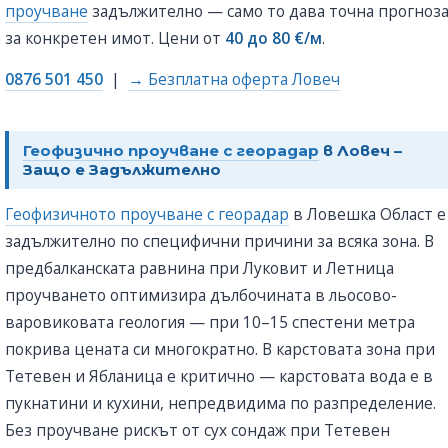
проучване
задължително — само то дава точна прогноз
за конкретен имот. Цени от
40 до 80 €/м
.
0876 501 450
|
→ Безплатна оферта Ловеч
Геофизично проучване с георадар
в Ловеч –
Защо е Задължително
Геофизичното проучване с георадар
в Ловешка Област е
задължително по специфични причини за всяка зона. В
предбалканската равнина при Луковит и Летница
проучването оптимизира дълбочината в льосово-
варовиковата геология — при 10–15 спестени метра
покрива цената си многократно. В карстовата зона при
Тетевен и Ябланица е критично — карстовата вода е в
пукнатини и кухини, непредвидима по разпределение.
Без проучване рискът от сух сондаж при Тетевен