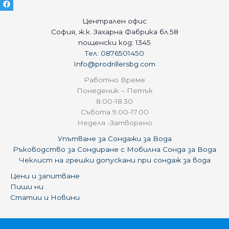
Централен офис
София, ж.к. Захарна Фабрика бл.58
пощенски код: 1345
Тел: 0876501450
Info@prodrillersbg.com
Работно Време
Понеденик – Петък
8.00-18.30
Събота 9.00-17.00
Неделя -Затворено
Упътване за Сондажи за Вода
Ръководство за Сондиране с Мобилна Сонда за Вода
Чеклист на грешки допускани при сондаж за вода
Цени и запитване
Пиши ни
Статии и Новини