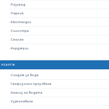
Разград
Перник
Кюстендил
Силистра
Смолян
Кърджали
УСЛУГИ
Сондаж за вода
Геофизично проучване
Анализ на водата
Узаконяване