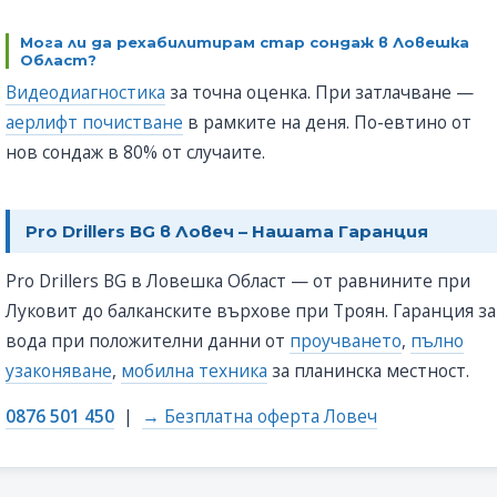
Мога ли да рехабилитирам стар сондаж в Ловешка
Област?
Видеодиагностика
за точна оценка. При затлачване —
аерлифт почистване
в рамките на деня. По-евтино от
нов сондаж в 80% от случаите.
Pro Drillers BG в Ловеч – Нашата Гаранция
Pro Drillers BG в Ловешка Област — от равнините при
Луковит до балканските върхове при Троян. Гаранция за
вода при положителни данни от
проучването
,
пълно
узаконяване
,
мобилна техника
за планинска местност.
0876 501 450
|
→ Безплатна оферта Ловеч