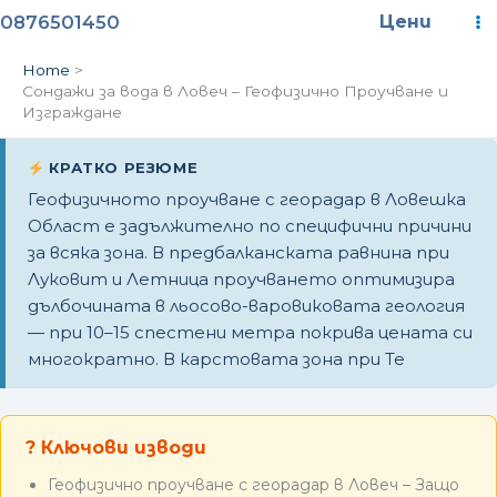
Skip
Ma
0876501450
Цени
to
content
M
Home
Сондажи за вода в Ловеч – Геофизично Проучване и
Изграждане
КРАТКО РЕЗЮМЕ
Геофизичното проучване с георадар в Ловешка
Област е задължително по специфични причини
за всяка зона. В предбалканската равнина при
Луковит и Летница проучването оптимизира
дълбочината в льосово-варовиковата геология
— при 10–15 спестени метра покрива цената си
многократно. В карстовата зона при Те
? Ключови изводи
Геофизично проучване с георадар в Ловеч – Защо