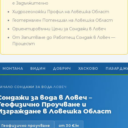
е Задължително
Хидрогеоложки Профил на Ловешка Област
Геотермален Потенциал на Ловешка Област
Ориентировъчни Цени за Сондажи в Ловеч
От Запитване до Работещ Сондаж в Ловеч —
Процесът
МОНТАНА
ВИДИН
ДОБРИЧ
ХАСКОВО
ПАЗАРДЖ
АЧАЛО
СОНДАЖИ ЗА ВОДА
ЛОВЕЧ
›
›
Сондажи за вода в Ловеч –
Геофизично Проучване и
Изграждане в Ловешка Област
Геофизично проучване
от 30 €/м