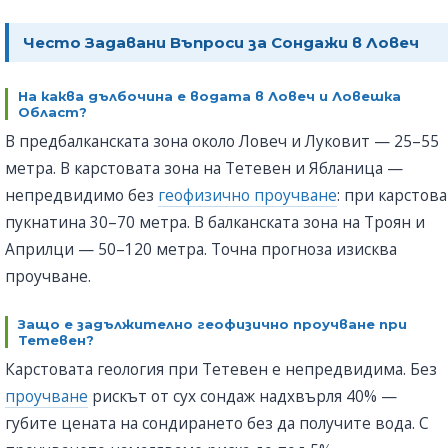
Честo Задавани Въпроси за Сондажи в Ловеч
На каква дълбочина е водата в Ловеч и Ловешка
Област?
В предбалканската зона около Ловеч и Луковит — 25–55
метра. В карстовата зона на Тетевен и Ябланица —
непредвидимо без
геофизично проучване
: при карстова
пукнатина 30–70 метра. В балканската зона на Троян и
Априлци — 50–120 метра. Точна прогноза изисква
проучване.
Защо е задължително геофизично проучване при
Тетевен?
Карстовата геология при Тетевен е непредвидима. Без
проучване
рискът от сух сондаж надхвърля 40% —
губите цената на сондирането без да получите вода. С