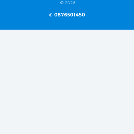
© 2026
0876501450
✆