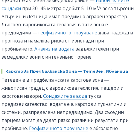
Луковит е активен земеделски район —
напоителните
сондажи
при 30–45 метра с дебит 5–10 м³/час са търсени
Угърчин и Летница имат предимно аграрен характер.
Льосово-варовиковата геология в тази зона е
предвидима —
геофизичното проучване
дава надеждна
прогноза и намалява риска от изненади при
пробиването.
Анализ на водата
задължителен при
земеделски зони с интензивно торене.
Карстова Предбалканска Зона — Тетевен, Ябланица
Тетевен е в предбалканската карстова зона —
живописен градец с варовикова геология, пещери и
карстови извори.
Сондажите за вода
тук са
предизвикателство: водата е в карстови пукнатини и
системи, разпределена непредвидимо. Два съседни
парцела могат да дадат рязко различни резултати при
пробиване.
Геофизичното проучване
е абсолютно