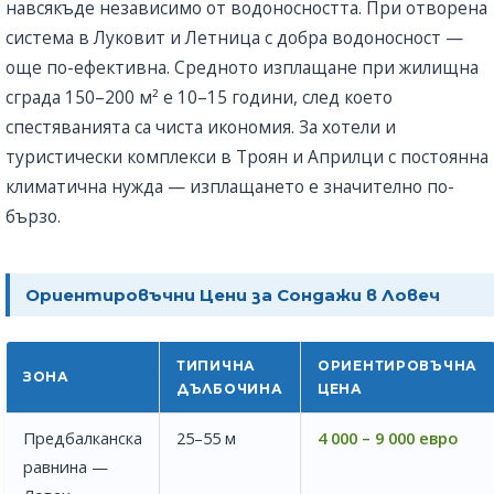
навсякъде независимо от водоносността. При отворена
система в Луковит и Летница с добра водоносност —
още по-ефективна. Средното изплащане при жилищна
сграда 150–200 м² е 10–15 години, след което
спестяванията са чиста икономия. За хотели и
туристически комплекси в Троян и Априлци с постоянна
климатична нужда — изплащането е значително по-
бързо.
Ориентировъчни Цени за Сондажи в Ловеч
ТИПИЧНА
ОРИЕНТИРОВЪЧНА
ЗОНА
ДЪЛБОЧИНА
ЦЕНА
Предбалканска
25–55 м
4 000 – 9 000 евро
равнина —