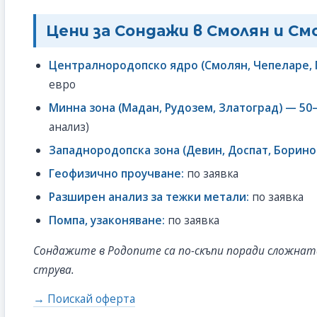
Цени за Сондажи в Смолян и С
Централнородопско ядро (Смолян, Чепеларе, 
евро
Минна зона (Мадан, Рудозем, Златоград) — 50–
анализ)
Западнородопска зона (Девин, Доспат, Борино)
Геофизично проучване:
по заявка
Разширен анализ за тежки метали:
по заявка
Помпа, узаконяване:
по заявка
Сондажите в Родопите са по-скъпи поради сложната
струва.
→ Поискай оферта