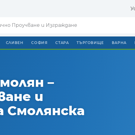
У
зично Проучване и Изграждане
СЛИВЕН
СОФИЯ
СТАРА
ТЪРГОВИЩЕ
ВАРНА
молян –
ване и
а Смолянска