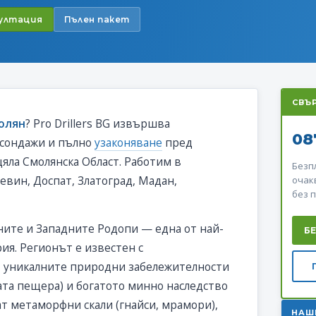
султация
Пълен пакет
СВЪ
молян
? Pro Drillers BG извършва
08
 сондажи и пълно
узаконяване
пред
яла Смолянска Област. Работим в
Безп
евин, Доспат, Златоград, Мадан,
очак
без 
ните и Западните Родопи — една от най-
Б
ия. Регионът е известен с
), уникалните природни забележителности
ата пещера) и богатото минно наследство
ат метаморфни скали (гнайси, мрамори),
НАШ