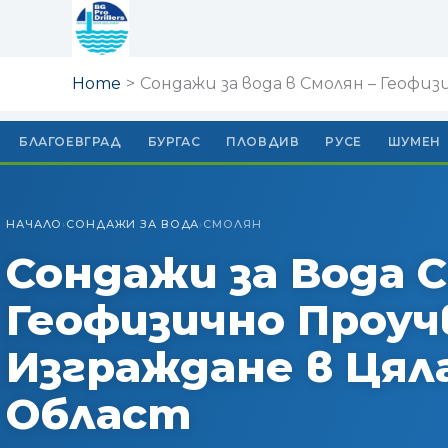
Skip
to
content
Home
Сондажи за вода в Смолян – Геофи
БЛАГОЕВГРАД
БУРГАС
ПЛОВДИВ
РУСЕ
ШУМЕН
НАЧАЛО
СОНДАЖИ ЗА ВОДА
СМОЛЯН
›
›
Сондажи за Вода С
Геофизично Проуч
Изграждане в Цял
Област