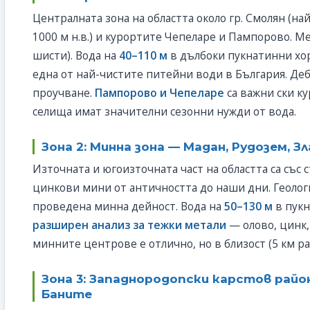
Централната зона на областта около гр. Смолян (на
1000 м н.в.) и курортите Чепеларе и Пампорово. М
шисти). Вода на
40–110 м
в дълбоки пукнатинни хо
една от най-чистите питейни води в България. Де
проучване.
Пампорово и Чепеларе
са важни ски к
селища имат значителни сезонни нужди от вода.
Зона 2: Минна зона — Мадан, Рудозем, З
Източната и югоизточната част на областта са съ
цинкови мини от античността до наши дни. Геолог
проведена минна дейност. Вода на
50–130 м
в пукн
разширен анализ за тежки метали
— олово, цинк,
минните центрове е отлично, но в близост (5 км р
Зона 3: Западнородопски карстов район
Баните