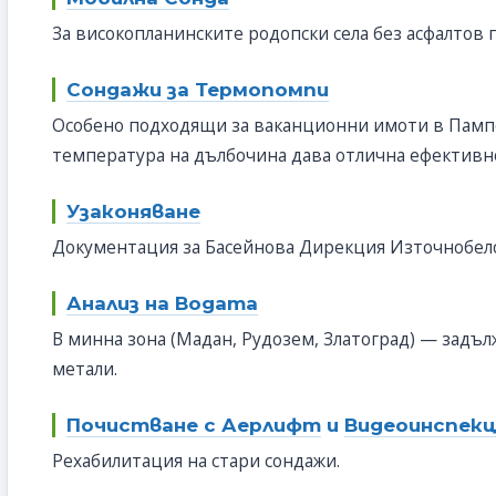
За високопланинските родопски села без асфалтов
Сондажи за Термопомпи
Особено подходящи за ваканционни имоти в Памп
температура на дълбочина дава отлична ефективн
Узаконяване
Документация за Басейнова Дирекция Източнобел
Анализ на Водата
В минна зона (Мадан, Рудозем, Златоград) — задъ
метали.
Почистване с Аерлифт
и
Видеоинспек
Рехабилитация на стари сондажи.