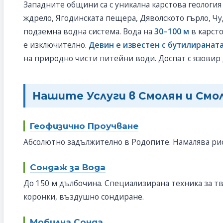
Западните общини са с уникална карстова геологи
ждрело, Ягодинската пещера, Дяволското гърло, Чу
подземна водна система. Вода на
30–100 м
в карст
е изключително.
Девин е известен с бутилиранат
на природно чисти питейни води. Доспат с язовир
Нашите Услуги в Смолян и Смо
Геофизично Проучване
Абсолютно задължително в Родопите. Намалява рис
Сондаж за Вода
До 150 м дълбочина. Специализирана техника за 
коронки, въздушно сондиране.
Мобилна Сонда