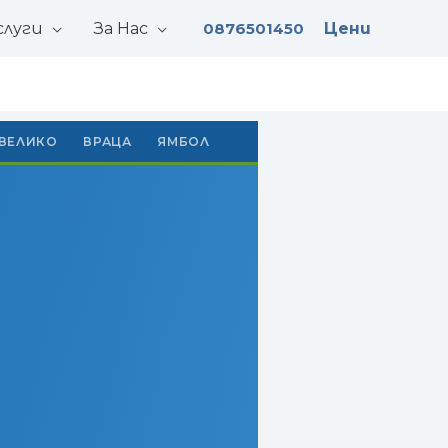
слуги
За Нас
0876501450
Цени
ВЕЛИКО
ВРАЦА
ЯМБОЛ