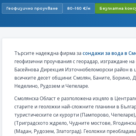
Геофизично проучване
80–160 €/м
Безплатна кон
Търсите надеждна фирма за
сондажи за вода в С
геофизични проучвания с георадар, изграждане на
Басейнова Дирекция Източнобеломорски район в ц
всичките десет общини: Смолян, Баните, Борино, Д
Неделино, Рудозем и Чепеларе.
Смолянска Област е разположена изцяло в Централ
старите и геоложки най-сложните планини в Българ
туристическите си курорти (Пампорово, Чепеларе
(Триградското ждрело, Чудните мостове, Ягодинск
(Мадан, Рудозем, Златоград). Геоложки преобладав