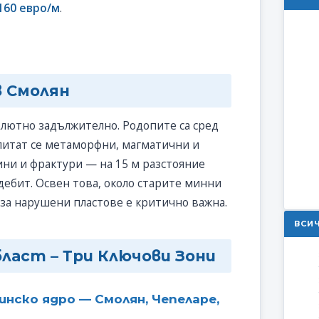
160 евро/м
.
в Смолян
олютно задължително. Родопите са сред
литат се метаморфни, магматични и
ни и фрактури — на 15 м разстояние
 дебит. Освен това, около старите минни
 за нарушени пластове е критично важна.
ВСИ
ласт – Три Ключови Зони
инско ядро — Смолян, Чепеларе,