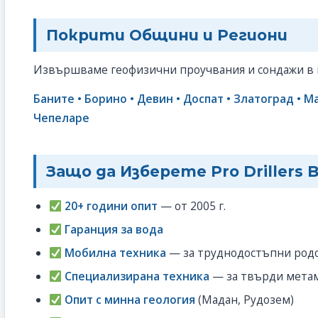
Покрити Общини и Региони
Извършваме геофизични проучвания и сондажи в в
Баните • Борино • Девин • Доспат • Златоград • М
Чепеларе
Защо да Изберете Pro Drillers 
20+ години опит
— от 2005 г.
Гаранция за вода
Мобилна техника
— за труднодостъпни родо
Специализирана техника
— за твърди мета
Опит с минна геология
(Мадан, Рудозем)