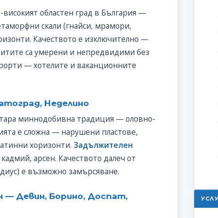
й-високият областен град в България —
етаморфни скали (гнайси, мрамори,
ризонти. Качеството е изключително —
битите са умерени и непредвидими без
урорти — хотелите и ваканционните
латоград, Неделино
с стара миннодобивна традиция — оловно-
ията е сложна — нарушени пластове,
атинни хоризонти.
Задължителен
 кадмий, арсен. Качеството далеч от
адиус) е възможно замърсяване.
 — Девин, Борино, Доспат,
УСЛ