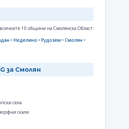
сичките 10 общини на Смолянска Област:
адан • Неделино • Рудозем • Смолян •
BG за Смолян
пски села
морфни скали