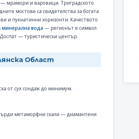
я — мрамори и варовици. Триградското
дните мостове са свидетелства за богата
ови и пукнатинни хоризонти. Качеството
а минерална вода
— регионът е символ
 Доспат — туристически център.
лянска Област
ка от сух сондаж до минимум.
твърди метаморфни скали — диамантени