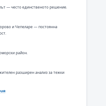
 път — често единственото решение.
орово и Чепеларе — постоянна
ост.
оморски район.
лжителен разширен анализ за тежки
ция