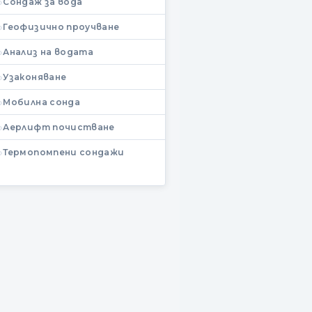
Сондаж за вода
Геофизично проучване
Анализ на водата
Узаконяване
Мобилна сонда
Аерлифт почистване
Термопомпени сондажи