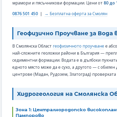
мрамори и пясъчникови формации. Цени от
80 до 
0876 501 450
|
→ Безплатна оферта за Смолян
Геофизично Проучване за Вода 
В Смолянска Област
геофизичното проучване
е абс
най-сложните геоложки райони в България — преп
седиментни формации. Водата е в дълбоки пукнати
едното място може да е сухо, а другото — с обилен
центрове (Мадан, Рудозем, Златоград) проверката
Хидрогеология на Смолянска Об
Зона 1: Централнородопско високоплан
Пампорово