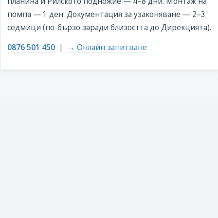
планина и Рилското подножие — 4–8 дни. Монтаж на
помпа — 1 ден. Документация за узаконяване — 2–3
седмици (по-бързо заради близостта до Дирекцията).
0876 501 450
|
→ Онлайн запитване