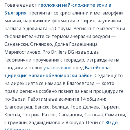
Това е една от
геоложки най-сложните зони в
България
: преплитат се кристалинни и метаморфни
масиви, варовикови формации в Пирин, алувиални
наслаги в долината на Струма. Регионът е известен и
със значителните си термоминерални ресурси —
Сандански, Огняново, Долна Градешница,
Марикостиново. Pro Drillers BG извършва
геофизични проучвания с георадар, изграждане на
сондажи и пълно
узаконяване
пред
Басейнова
Дирекция Западнобеломорски район
. Седалището
на дирекцията се намира в Благоевград — което
прави региона особено познат за нас и процедурите
по-бързи. Работим във всичките 14 общини:
Благоевград, Банско, Белица, Гоце Делчев, Гърмен,
Кресна, Петрич, Разлог, Сандански, Сатовча, Симитли,
Струмяни, Хаджидимово и Якоруда. Цени от
80 до