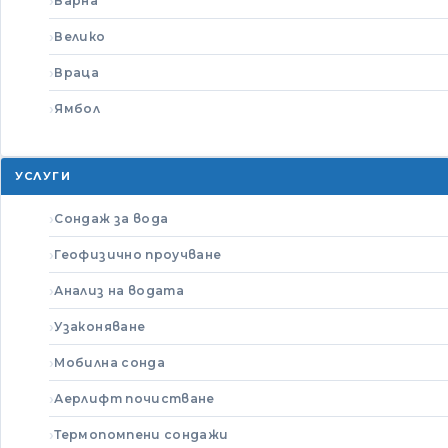
Варна
Велико
Враца
Ямбол
УСЛУГИ
Сондаж за вода
Геофизично проучване
Анализ на водата
Узаконяване
Мобилна сонда
Аерлифт почистване
Термопомпени сондажи