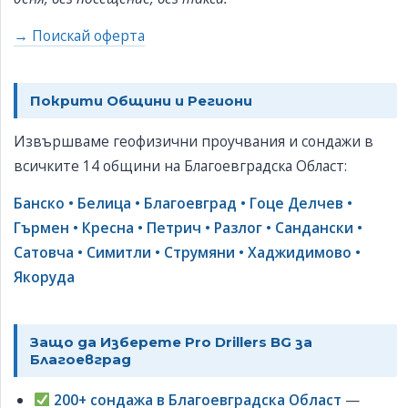
→ Поискай оферта
Покрити Общини и Региони
Извършваме геофизични проучвания и сондажи в
всичките 14 общини на Благоевградска Област:
Банско • Белица • Благоевград • Гоце Делчев •
Гърмен • Кресна • Петрич • Разлог • Сандански •
Сатовча • Симитли • Струмяни • Хаджидимово •
Якоруда
Защо да Изберете Pro Drillers BG за
Благоевград
200+ сондажа в Благоевградска Област
—