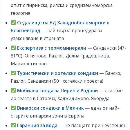
опит с пиринска, рилска и средиземноморска
геология
Седалище на БД Западнобеломорски в
Благоевград
— най-бърза процедура за
узаконяване в страната
Експертиза с термоминерали
— Сандански (47-
81°C), Огняново, Разлог, Долна Градешница,
Марикостиново
Туристически и хотелски сондажи
— Банско,
Разлог, Сандански (50+ хотелски проекта)
Мобилна сонда за Пирин и Родопи
— стигаме
до селата в Сатовча, Хаджидимово, Якоруда
Винарски сондажи в Мелник
— една от най-
старите винарски зони в Европа
Гаранция за вода
— не плащате при неуспешен