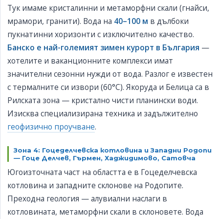
Тук имаме кристалинни и метаморфни скали (гнайси,
мрамори, гранити). Вода на
40–100 м
в дълбоки
пукнатинни хоризонти с изключително качество.
Банско е най-големият зимен курорт в България
—
хотелите и ваканционните комплекси имат
значителни сезонни нужди от вода. Разлог е известен
с термалните си извори (60°C). Якоруда и Белица са в
Рилската зона — кристално чисти планински води.
Изисква специализирана техника и задължително
геофизично проучване
.
Зона 4: Гоцеделчевска котловина и Западни Родопи
— Гоце Делчев, Гърмен, Хаджидимово, Сатовча
Югоизточната част на областта е в Гоцеделчевска
котловина и западните склонове на Родопите.
Преходна геология — алувиални наслаги в
котловината, метаморфни скали в склоновете. Вода