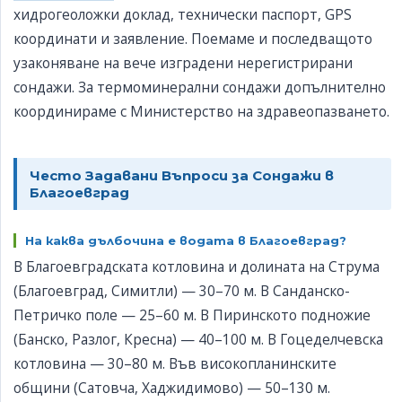
хидрогеоложки доклад, технически паспорт, GPS
координати и заявление. Поемаме и последващото
узаконяване на вече изградени нерегистрирани
сондажи. За термоминерални сондажи допълнително
координираме с Министерство на здравеопазването.
Често Задавани Въпроси за Сондажи в
Благоевград
На каква дълбочина е водата в Благоевград?
В Благоевградската котловина и долината на Струма
(Благоевград, Симитли) — 30–70 м. В Санданско-
Петричко поле — 25–60 м. В Пиринското подножие
(Банско, Разлог, Кресна) — 40–100 м. В Гоцеделчевска
котловина — 30–80 м. Във високопланинските
общини (Сатовча, Хаджидимово) — 50–130 м.