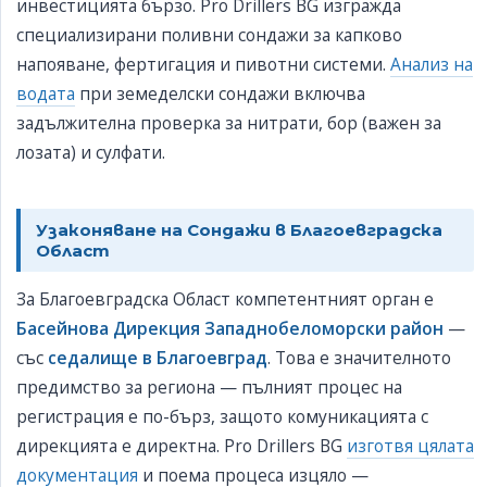
инвестицията бързо. Pro Drillers BG изгражда
специализирани поливни сондажи за капково
напояване, фертигация и пивотни системи.
Анализ на
водата
при земеделски сондажи включва
задължителна проверка за нитрати, бор (важен за
лозата) и сулфати.
Узаконяване на Сондажи в Благоевградска
Област
За Благоевградска Област компетентният орган е
Басейнова Дирекция Западнобеломорски район
—
със
седалище в Благоевград
. Това е значителното
предимство за региона — пълният процес на
регистрация е по-бърз, защото комуникацията с
дирекцията е директна. Pro Drillers BG
изготвя цялата
документация
и поема процеса изцяло —