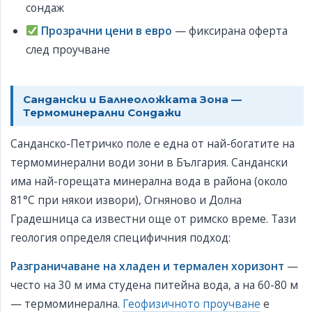
сондаж
Прозрачни цени в евро
— фиксирана оферта
след проучване
Сандански и Балнеоложката Зона —
Термоминерални Сондажи
Санданско-Петричко поле е една от най-богатите на
термоминерални води зони в България. Сандански
има най-горещата минерална вода в района (около
81°C при някои извори), Огняново и Долна
Градешница са известни още от римско време. Тази
геология определя специфичния подход:
Разграничаване на хладен и термален хоризонт
—
често на 30 м има студена питейна вода, а на 60-80 м
— термоминерална.
Геофизичното проучване
е