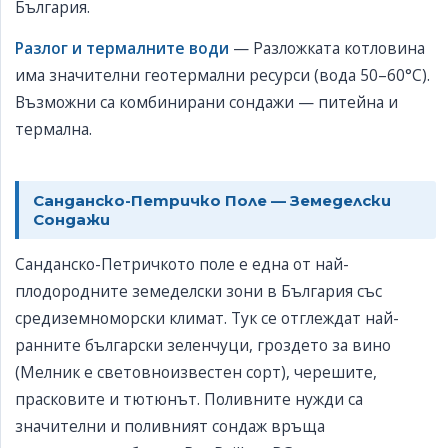
България.
Разлог и термалните води
— Разложката котловина
има значителни геотермални ресурси (вода 50–60°C).
Възможни са комбинирани сондажи — питейна и
термална.
Санданско-Петричко Поле — Земеделски
Сондажи
Санданско-Петричкото поле е една от най-
плодородните земеделски зони в България със
средиземноморски климат. Тук се отглеждат най-
ранните български зеленчуци, гроздето за вино
(Мелник е световноизвестен сорт), черешите,
прасковите и тютюнът. Поливните нужди са
значителни и поливният сондаж връща