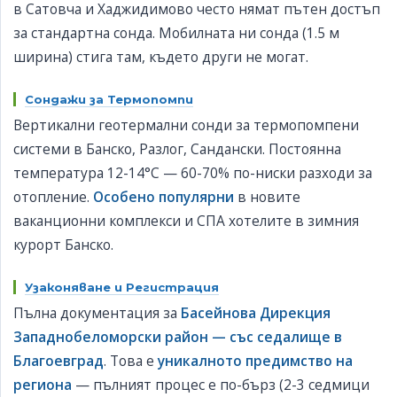
в Сатовча и Хаджидимово често нямат пътен достъп
за стандартна сонда. Мобилната ни сонда (1.5 м
ширина) стига там, където други не могат.
Сондажи за Термопомпи
Вертикални геотермални сонди за термопомпени
системи в Банско, Разлог, Сандански. Постоянна
температура 12-14°C — 60-70% по-ниски разходи за
отопление.
Особено популярни
в новите
ваканционни комплекси и СПА хотелите в зимния
курорт Банско.
Узаконяване и Регистрация
Пълна документация за
Басейнова Дирекция
Западнобеломорски район — със седалище в
Благоевград
. Това е
уникалното предимство на
региона
— пълният процес е по-бърз (2-3 седмици