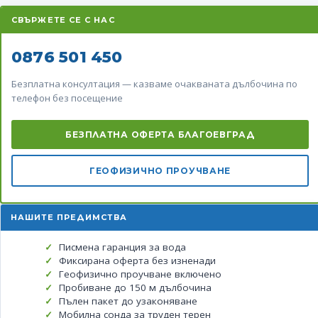
СВЪРЖЕТЕ СЕ С НАС
0876 501 450
Безплатна консултация — казваме очакваната дълбочина по
телефон без посещение
БЕЗПЛАТНА ОФЕРТА БЛАГОЕВГРАД
ГЕОФИЗИЧНО ПРОУЧВАНЕ
НАШИТЕ ПРЕДИМСТВА
Писмена гаранция за вода
Фиксирана оферта без изненади
Геофизично проучване включено
Пробиване до 150 м дълбочина
Пълен пакет до узаконяване
Мобилна сонда за труден терен