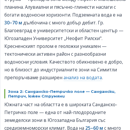
планина. Алувиални и пясъчно-глинести наслаги с
богати водоносни хоризонти. Подземната вода е на
30–70 м
дълбочина с много добър дебит. Гр.
Благоевград е университетски и областен център —
Югозападен Университет „Неофит Рилски".
Кресненският пролом е геоложки уникален —
тектонически активен район с разнообразни
водоносни условия. Качеството обикновено е добро,
но в близост до индустриалните зони на Симитли
препоръчваме разширен
анализ на водата
.
Зона 2: Санданско-Петричко поле — Сандански,
Петрич, южен Струмяни
Южната част на областта е в широката Санданско-
Петричко поле — една от най-плодородните
земеделски зони в Югозападна България със
средиземноморски климат. Вода на
25–60 м
с много