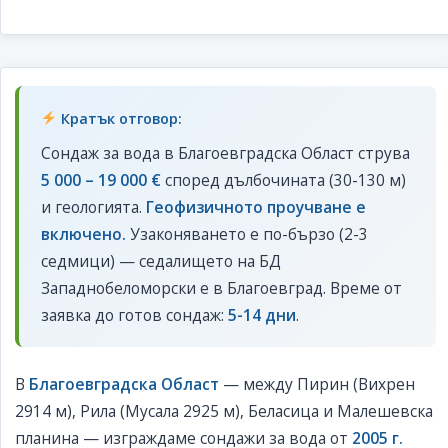
Кратък отговор:
Сондаж за вода в Благоевградска Област струва
5 000 – 19 000 €
според дълбочината (30-130 м)
и геологията.
Геофизичното проучване е
включено.
Узаконяването е по-бързо (2-3
седмици) — седалището на БД
Западнобеломорски е в Благоевград. Време от
заявка до готов сондаж:
5-14 дни
.
В
Благоевградска Област
— между Пирин (Вихрен
2914 м), Рила (Мусала 2925 м), Беласица и Малешевска
планина — изграждаме сондажи за вода от
2005 г.