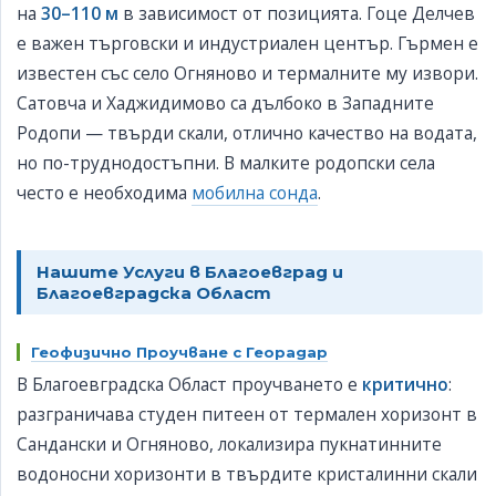
на
30–110 м
в зависимост от позицията. Гоце Делчев
е важен търговски и индустриален център. Гърмен е
известен със село Огняново и термалните му извори.
Сатовча и Хаджидимово са дълбоко в Западните
Родопи — твърди скали, отлично качество на водата,
но по-труднодостъпни. В малките родопски села
често е необходима
мобилна сонда
.
Нашите Услуги в Благоевград и
Благоевградска Област
Геофизично Проучване с Георадар
В Благоевградска Област проучването е
критично
:
разграничава студен питеен от термален хоризонт в
Сандански и Огняново, локализира пукнатинните
водоносни хоризонти в твърдите кристалинни скали