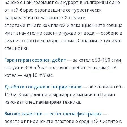
Банско е най-големият ски курорт в България и едно
от най-бързо развиващите се туристически
направления на Балканите. Хотелите,
апартаментните комплекси и ваканционните селища
имат значителни сезонни нужди от вода — особено в
зимния сезон (декември–април). Сондажите тук имат
специфики:
Гарантиран сезонен дебит
— за хотел с 50–150 стаи
са нужни 3–8 m³/час постоянен дебит. За голям СПА
хотел — над 10 m³/час.
Дълбоки сондажи в твърди скали
— обикновено 60–
110 м. Кристалинни и мраморни масиви на Пирин
изискват специализирана техника.
Високо качество — естествена филтрация
—
водата от пиринските пластове е сред най-чистите в