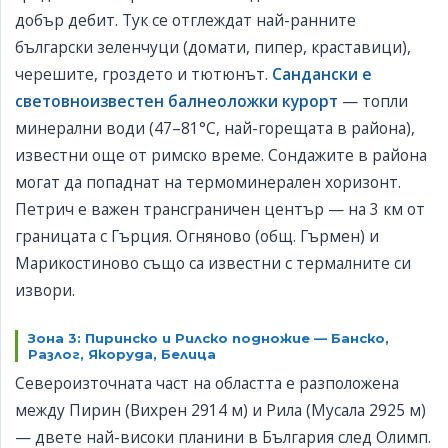
добър дебит. Тук се отглеждат най-ранните
български зеленчуци (домати, пипер, краставици),
черешите, гроздето и тютюнът.
Сандански е
световноизвестен балнеоложки курорт
— топли
минерални води (47–81°C, най-горещата в района),
известни още от римско време. Сондажите в района
могат да попаднат на термоминерален хоризонт.
Петрич е важен трансграничен център — на 3 км от
границата с Гърция. Огняново (общ. Гърмен) и
Марикостиново също са известни с термалните си
извори.
Зона 3: Пиринско и Рилско подножие — Банско,
Разлог, Якоруда, Белица
Североизточната част на областта е разположена
между Пирин (Вихрен 2914 м) и Рила (Мусала 2925 м)
— двете най-високи планини в България след Олимп.