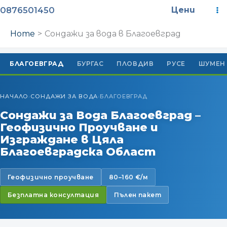
Skip
M
0876501450
Цени
to
M
content
Home
Сондажи за вода в Благоевград
БЛАГОЕВГРАД
БУРГАС
ПЛОВДИВ
РУСЕ
ШУМЕН
НАЧАЛО
СОНДАЖИ ЗА ВОДА
БЛАГОЕВГРАД
›
›
Сондажи за Вода Благоевград –
Геофизично Проучване и
Изграждане в Цяла
Благоевградска Област
Геофизично проучване
80–160 €/м
Безплатна консултация
Пълен пакет