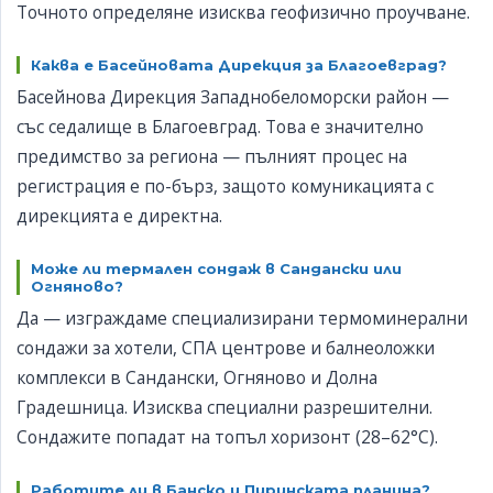
Точното определяне изисква геофизично проучване.
Каква е Басейновата Дирекция за Благоевград?
Басейнова Дирекция Западнобеломорски район —
със седалище в Благоевград. Това е значително
предимство за региона — пълният процес на
регистрация е по-бърз, защото комуникацията с
дирекцията е директна.
Може ли термален сондаж в Сандански или
Огняново?
Да — изграждаме специализирани термоминерални
сондажи за хотели, СПА центрове и балнеоложки
комплекси в Сандански, Огняново и Долна
Градешница. Изисква специални разрешителни.
Сондажите попадат на топъл хоризонт (28–62°C).
Работите ли в Банско и Пиринската планина?