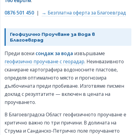
160 евро/м
.
0876 501 450
|
→ Безплатна оферта за Благоевград
Геофизично Проучване за Вода в
Благоевград
Преди всеки
сондаж за вода
извършваме
геофизично проучване с георадар
. Неинвазивното
сканиране картографира водоносните пластове,
определя оптималното място и прогнозира
дълбочината преди пробиване. Изготвяме писмен
доклад с резултатите — включен в цената на
проучването.
В Благоевградска Област геофизичното проучване е
критично важно по три причини. В долината на
Струма и Санданско-Петричко поле проучването