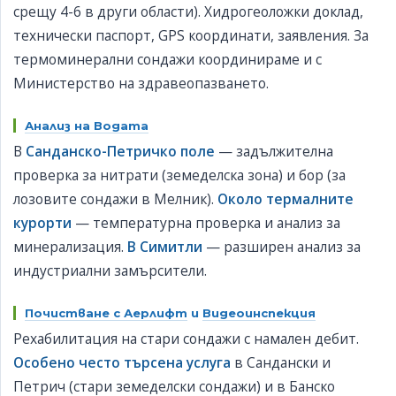
срещу 4-6 в други области). Хидрогеоложки доклад,
технически паспорт, GPS координати, заявления. За
термоминерални сондажи координираме и с
Министерство на здравеопазването.
Анализ на Водата
В
Санданско-Петричко поле
— задължителна
проверка за нитрати (земеделска зона) и бор (за
лозовите сондажи в Мелник).
Около термалните
курорти
— температурна проверка и анализ за
минерализация.
В Симитли
— разширен анализ за
индустриални замърсители.
Почистване с Аерлифт
и
Видеоинспекция
Рехабилитация на стари сондажи с намален дебит.
Особено често търсена услуга
в Сандански и
Петрич (стари земеделски сондажи) и в Банско