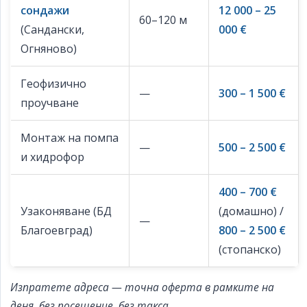
сондажи
12 000 – 25
60–120 м
(Сандански,
000 €
Огняново)
Геофизично
—
300 – 1 500 €
проучване
Монтаж на помпа
—
500 – 2 500 €
и хидрофор
400 – 700 €
Узаконяване (БД
(домашно) /
—
Благоевград)
800 – 2 500 €
(стопанско)
Изпратете адреса — точна оферта в рамките на
деня, без посещение, без такса.