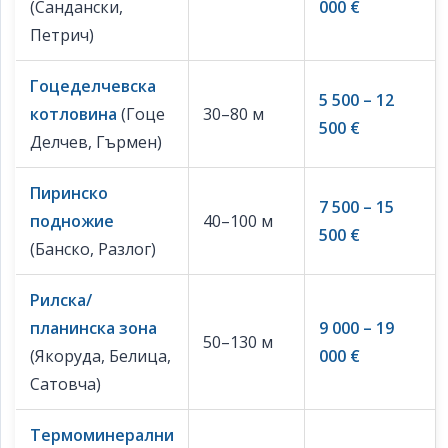
(Сандански,
000 €
Петрич)
Гоцеделчевска
5 500 – 12
котловина
(Гоце
30–80 м
500 €
Делчев, Гърмен)
Пиринско
7 500 – 15
подножие
40–100 м
500 €
(Банско, Разлог)
Рилска/
планинска зона
9 000 – 19
50–130 м
(Якоруда, Белица,
000 €
Сатовча)
Термоминерални