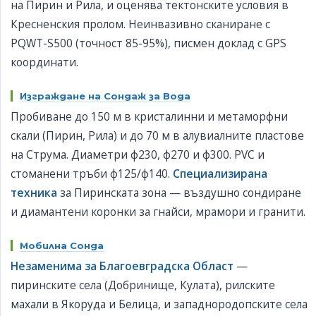
на Пирин и Рила, и оценява тектонските условия в
Кресненския пролом. Неинвазивно сканиране с
PQWT-S500 (точност 85-95%), писмен доклад с GPS
координати.
Изграждане на Сондаж за Вода
Пробиване до 150 м в кристалинни и метаморфни
скали (Пирин, Рила) и до 70 м в алувиалните пластове
на Струма. Диаметри ф230, ф270 и ф300. PVC и
стоманени тръби ф125/ф140.
Специализирана
техника
за Пиринската зона — въздушно сондиране
и диамантени коронки за гнайси, мрамори и гранити.
Мобилна Сонда
Незаменима за Благоевградска Област
—
пиринските села (Добринище, Кулата), рилските
махали в Якоруда и Белица, и западнородопските села