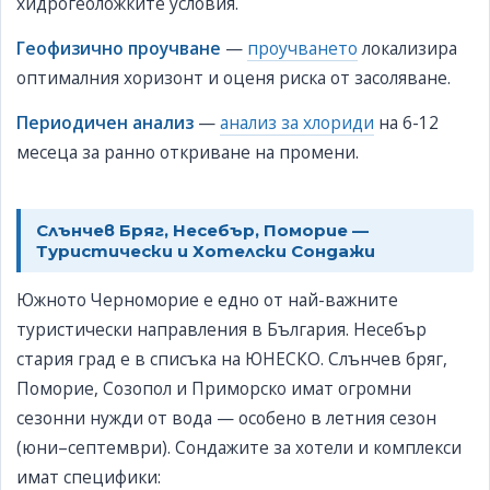
хидрогеоложките условия.
Геофизично проучване
—
проучването
локализира
оптималния хоризонт и оценя риска от засоляване.
Периодичен анализ
—
анализ за хлориди
на 6-12
месеца за ранно откриване на промени.
Слънчев Бряг, Несебър, Поморие —
Туристически и Хотелски Сондажи
Южното Черноморие е едно от най-важните
туристически направления в България. Несебър
стария град е в списъка на ЮНЕСКО. Слънчев бряг,
Поморие, Созопол и Приморско имат огромни
сезонни нужди от вода — особено в летния сезон
(юни–септември). Сондажите за хотели и комплекси
имат специфики: