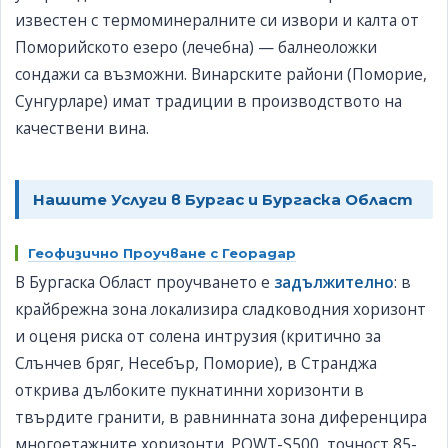
известен с термоминералните си извори и калта от
Поморийското езеро (лечебна) — балнеоложки
сондажи са възможни. Винарските райони (Поморие,
Сунгурларе) имат традиции в производството на
качествени вина.
Нашите Услуги в Бургас и Бургаска Област
Геофизично Проучване с Георадар
В Бургаска Област проучването е
задължително
: в
крайбрежна зона локализира сладководния хоризонт
и оценя риска от солена интрузия (критично за
Слънчев бряг, Несебър, Поморие), в Странджа
открива дълбоките пукнатинни хоризонти в
твърдите гранити, в равнинната зона диференцира
многоетажните хоризонти. PQWT-S500, точност 85-