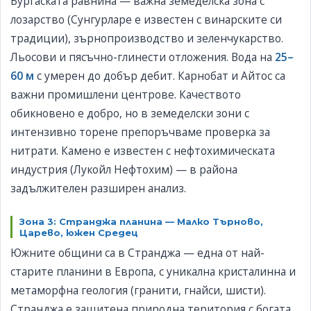
Бургаската равнина — важна земеделска зона с
лозарство (Сунгурларе е известен с винарските си
традиции), зърнопроизводство и зеленчукарство.
Льосови и пясъчно-глинести отложения. Вода на
25–
60 м
с умерен до добър дебит. Карнобат и Айтос са
важни промишлени центрове. Качеството
обикновено е добро, но в земеделски зони с
интензивно торене препоръчваме проверка за
нитрати. Камено е известен с нефтохимическата
индустрия (Лукойл Нефтохим) — в района
задължителен разширен анализ.
Зона 3: Странджа планина — Малко Търново,
Царево, южен Средец
Южните общини са в Странджа — една от най-
старите планини в Европа, с уникална кристалинна и
метаморфна геология (гранити, гнайси, шисти).
Странджа е защитена природна територия с богата