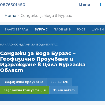
Skip
M
0876501450
Цени
to
M
content
Home
Сондажи за вода в Бургас
БЛАГОЕВГРАД
БУРГАС
ПЛОВДИВ
РУСЕ
ШУМЕН
НАЧАЛО
СОНДАЖИ ЗА ВОДА
БУРГАС
›
›
Сондажи за Вода Бургас –
Геофизично Проучване и
Изграждане в Цяла Бургаска
Област
Геофизично проучване
80–160 €/м
Безплатна консултация
Пълен пакет