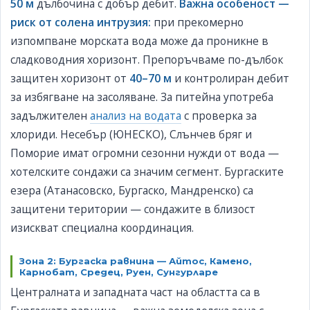
50 м
дълбочина с добър дебит.
Важна особеност —
риск от солена интрузия:
при прекомерно
изпомпване морската вода може да проникне в
сладководния хоризонт. Препоръчваме по-дълбок
защитен хоризонт от
40–70 м
и контролиран дебит
за избягване на засоляване. За питейна употреба
задължителен
анализ на водата
с проверка за
хлориди. Несебър (ЮНЕСКО), Слънчев бряг и
Поморие имат огромни сезонни нужди от вода —
хотелските сондажи са значим сегмент. Бургаските
езера (Атанасовско, Бургаско, Мандренско) са
защитени територии — сондажите в близост
изискват специална координация.
Зона 2: Бургаска равнина — Айтос, Камено,
Карнобат, Средец, Руен, Сунгурларе
Централната и западната част на областта са в