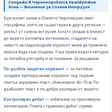
Сондажи в Черноморската Крайбрежна
Зона — Внимание за Солена Интрузия
Бургаският залив и Южното Черноморие имат
специфика, която не съществува в други региони —
рискът от солена интрузия. Когато сондаж в близост
до морето изпомпва интензивно, спадането на
нивото на сладководния хоризонт може да привлече
морска вода към сондажа. Това прави водата негодна
за питейна употреба и за поливане. За решаване:
По-дълбок защитен хоризонт
— за питейни
сондажи препоръчваме хоризонт под първия
плитък алувиален пласт, обикновено 40–70 м. По-
дълбокият пласт е по-добре изолиран от морето.
Контролиран дебит
— избягване на прекомерно
изпомпване. Помпа с правилен дебит спрямо