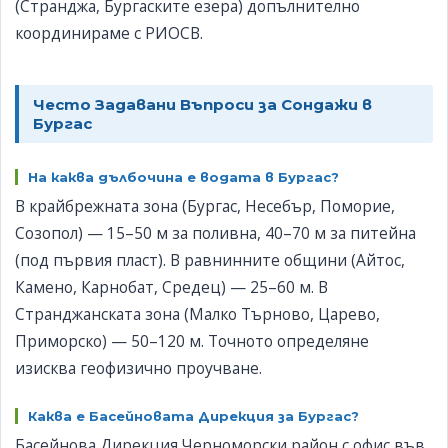
(Странджа, Бургаските езера) допълнително
координираме с РИОСВ.
Често Задавани Въпроси за Сондажи в
Бургас
На каква дълбочина е водата в Бургас?
В крайбрежната зона (Бургас, Несебър, Поморие,
Созопол) — 15–50 м за поливна, 40–70 м за питейна
(под първия пласт). В равнинните общини (Айтос,
Камено, Карнобат, Средец) — 25–60 м. В
Странджанската зона (Малко Търново, Царево,
Приморско) — 50–120 м. Точното определяне
изисква геофизично проучване.
Каква е Басейновата Дирекция за Бургас?
Басейнова Дирекция Черноморски район с офис във