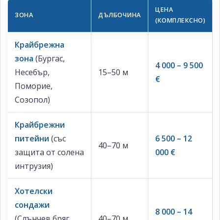
ЦЕНА
ЗОНА
ДЪЛБОЧИНА
(КОМПЛЕКСНО)
Крайбрежна
зона
(Бургас,
4 000 – 9 500
Несебър,
15–50 м
€
Поморие,
Созопол)
Крайбрежни
питейни
(със
6 500 – 12
40–70 м
защита от солена
000 €
интрузия)
Хотелски
сондажи
8 000 – 14
(Слънчев бряг,
40–70 м