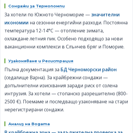
Сондажи за Термопомпи
За хотели по Южното Черноморие —
значителни
икономии
на сезонни енергийни разходи. Постоянна
температура 12-14°C — отопление зимата,
охлаждане летния пик. Особено подходящо за нови
ваканционни комплекси в Слънчев бряг и Поморие.
Узаконяване и Регистрация
Пълна документация за
БД Черноморски район
(седалище Варна). За крайбрежни сондажи —
допълнителни изисквания заради риск от солена
интрузия. За хотели — стопанско разрешително (800-
2500 €). Поемаме и последващо узаконяване на стари
нерегистрирани сондажи.
Анализ на Водата
В крайбрежна зона — задължителна проверка за