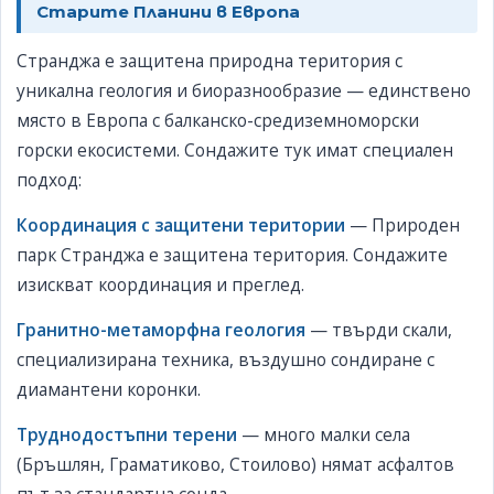
Старите Планини в Европа
Странджа е защитена природна територия с
уникална геология и биоразнообразие — единствено
място в Европа с балканско-средиземноморски
горски екосистеми. Сондажите тук имат специален
подход:
Координация с защитени територии
— Природен
парк Странджа е защитена територия. Сондажите
изискват координация и преглед.
Гранитно-метаморфна геология
— твърди скали,
специализирана техника, въздушно сондиране с
диамантени коронки.
Труднодостъпни терени
— много малки села
(Бръшлян, Граматиково, Стоилово) нямат асфалтов
път за стандартна сонда.