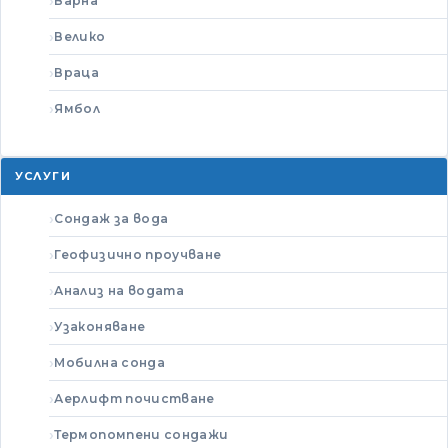
Варна
Велико
Враца
Ямбол
УСЛУГИ
Сондаж за вода
Геофизично проучване
Анализ на водата
Узаконяване
Мобилна сонда
Аерлифт почистване
Термопомпени сондажи