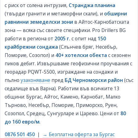
с риск от солена интрузия,
Странджа планина
(твърди гранити и метаморфни скали), и
обширни
равнинни земеделски зони
в Айтос-Карнобатската
зона — всяка със своите специфики. Pro Drillers BG
работи в региона от
2005 г.
с опит над
150
крайбрежни сондажа
(Слънчев бряг, Несебър,
Поморие, Созопол) и
40+ хотелски обекта
с сезонен
пиков дебит. Извършваме геофизични проучвания с
георадар PQWT-S500, изграждане на сондажи и
пълно
узаконяване
пред
БД Черноморски район
(със
седалище във Варна). Работим във всичките 13
общини: Бургас, Айтос, Камено, Карнобат, Малко
Търново, Несебър, Поморие, Приморско, Руен,
Созопол, Средец, Сунгурларе и Царево. Цени от
80
до 160 евро/м
.
0876 501 450
|
→ Безплатна оферта за Бургас