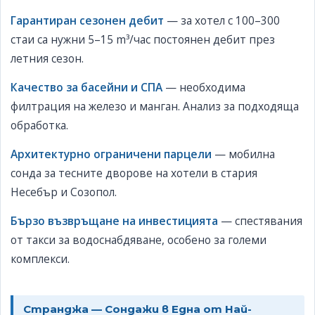
Гарантиран сезонен дебит
— за хотел с 100–300
стаи са нужни 5–15 m³/час постоянен дебит през
летния сезон.
Качество за басейни и СПА
— необходима
филтрация на железо и манган. Анализ за подходяща
обработка.
Архитектурно ограничени парцели
— мобилна
сонда за тесните дворове на хотели в стария
Несебър и Созопол.
Бързо възвръщане на инвестицията
— спестявания
от такси за водоснабдяване, особено за големи
комплекси.
Странджа — Сондажи в Една от Най-