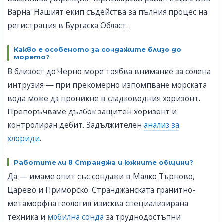
Варна. Нашият екип съдейства за пълния процес на
регистрация в Бургаска Област.
Какво е особеното за сондажите близо до
морето?
В близост до Черно море трябва внимание за солена
интрузия — при прекомерно изпомпване морската
вода може да проникне в сладководния хоризонт.
Препоръчваме дълбок защитен хоризонт и
контролиран дебит. Задължителен
анализ за
хлориди
.
Работите ли в Странджа и южните общини?
Да — имаме опит със сондажи в Малко Търново,
Царево и Приморско. Странджанската гранитно-
метаморфна геология изисква специализирана
техника и
мобилна сонда
за труднодостъпни