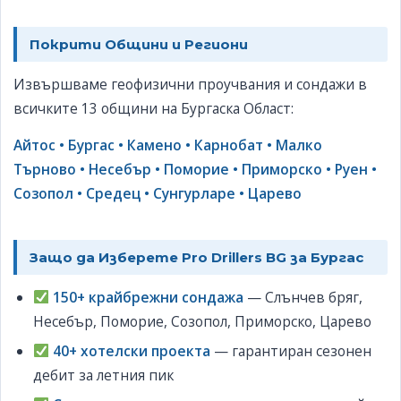
Покрити Общини и Региони
Извършваме геофизични проучвания и сондажи в
всичките 13 общини на Бургаска Област:
Айтос • Бургас • Камено • Карнобат • Малко
Търново • Несебър • Поморие • Приморско • Руен •
Созопол • Средец • Сунгурларе • Царево
Защо да Изберете Pro Drillers BG за Бургас
150+ крайбрежни сондажа
— Слънчев бряг,
Несебър, Поморие, Созопол, Приморско, Царево
40+ хотелски проекта
— гарантиран сезонен
дебит за летния пик