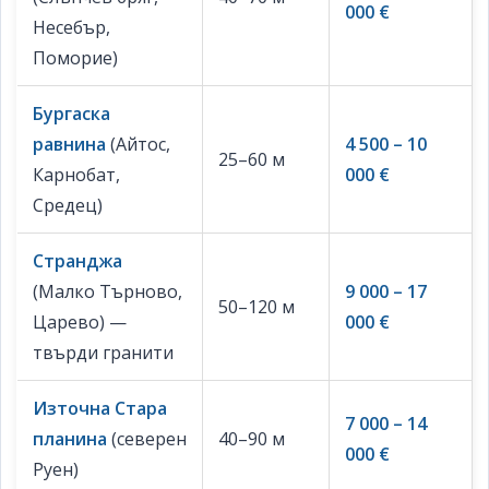
000 €
Несебър,
Поморие)
Бургаска
равнина
(Айтос,
4 500 – 10
25–60 м
Карнобат,
000 €
Средец)
Странджа
(Малко Търново,
9 000 – 17
50–120 м
Царево) —
000 €
твърди гранити
Източна Стара
7 000 – 14
планина
(северен
40–90 м
000 €
Руен)