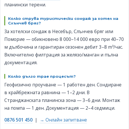
планински терени.
Колко струва туристически сондаж за хотел на
Слънчев бряг?
За хотелски сондаж в Несебър, Слънчев бряг или
Поморие — обикновено 8 000–14 000 евро при 40–70
м дълбочина и гарантиран сезонен дебит 3–8 m³/час.
Включително филтрация за желязо/манган и пълна
документация.
Колко дълго трае процесът?
Геофизично проучване — 1 работен ден. Сондиране
в крайбрежната равнина — 1–2 дни. В
Странджанската планинска зона — 3–6 дни. Монтаж
на помпа — 1 ден. Документация — 2–4 седмици.
0876 501 450
|
→ Онлайн запитване