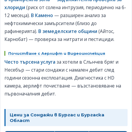
хлориди
(риск от солена интрузия, периодично на 6-
12 месеца).
В Камено
— разширен анализ за
нефтохимически замърсители (близо до
рафинерията).
В земеделските общини
(Айтос,
Карнобат) — проверка за нитрати и пестициди.
Почистване с Аерлифт
и
Видеоинспекция
Често търсена услуга
за хотели в Слънчев бряг и
Несебър — стари сондажи с намален дебит след
години сезонна експлоатация. Диагностика с HD
камера, аерлифт почистване — възстановяване на
първоначалния дебит.
Цени за Сондажи в Бургас и Бургаска
Област