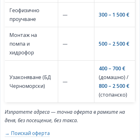
Геофизично
—
300 – 1 500 €
проучване
Монтаж на
помпа и
—
500 – 2 500 €
хидрофор
400 – 700 €
Узаконяване (БД
(домашно) /
—
Черноморски)
800 – 2 500 €
(стопанско)
Изпратете адреса — точна оферта в рамките на
деня, без посещение, без такса.
→ Поискай оферта