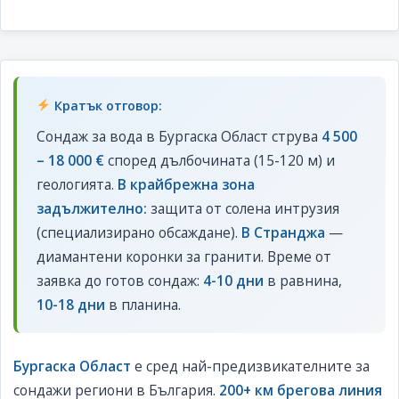
Кратък отговор:
Сондаж за вода в Бургаска Област струва
4 500
– 18 000 €
според дълбочината (15-120 м) и
геологията.
В крайбрежна зона
задължително:
защита от солена интрузия
(специализирано обсаждане).
В Странджа
—
диамантени коронки за гранити. Време от
заявка до готов сондаж:
4-10 дни
в равнина,
10-18 дни
в планина.
Бургаска Област
е сред най-предизвикателните за
сондажи региони в България.
200+ км брегова линия