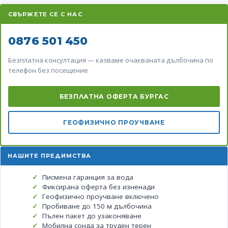
СВЪРЖЕТЕ СЕ С НАС
0876 501 450
Безплатна консултация — казваме очакваната дълбочина по
телефон без посещение
БЕЗПЛАТНА ОФЕРТА БУРГАС
ГЕОФИЗИЧНО ПРОУЧВАНЕ
НАШИТЕ ПРЕДИМСТВА
Писмена гаранция за вода
Фиксирана оферта без изненади
Геофизично проучване включено
Пробиване до 150 м дълбочина
Пълен пакет до узаконяване
Мобилна сонда за труден терен