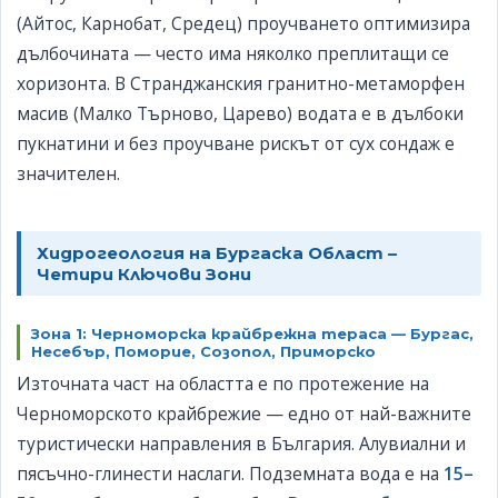
(Айтос, Карнобат, Средец) проучването оптимизира
дълбочината — често има няколко преплитащи се
хоризонта. В Странджанския гранитно-метаморфен
масив (Малко Търново, Царево) водата е в дълбоки
пукнатини и без проучване рискът от сух сондаж е
значителен.
Хидрогеология на Бургаска Област –
Четири Ключови Зони
Зона 1: Черноморска крайбрежна тераса — Бургас,
Несебър, Поморие, Созопол, Приморско
Източната част на областта е по протежение на
Черноморското крайбрежие — едно от най-важните
туристически направления в България. Алувиални и
пясъчно-глинести наслаги. Подземната вода е на
15–