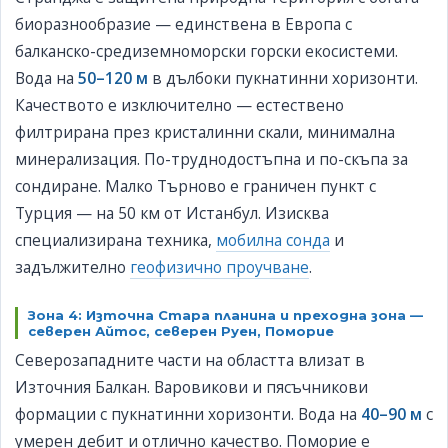
биоразнообразие — единствена в Европа с
балканско-средиземноморски горски екосистеми.
Вода на
50–120 м
в дълбоки пукнатинни хоризонти.
Качеството е изключително — естествено
филтрирана през кристалинни скали, минимална
минерализация. По-труднодостъпна и по-скъпа за
сондиране. Малко Търново е граничен пункт с
Турция — на 50 км от Истанбул. Изисква
специализирана техника,
мобилна сонда
и
задължително
геофизично проучване
.
Зона 4: Източна Стара планина и преходна зона —
северен Айтос, северен Руен, Поморие
Северозападните части на областта влизат в
Източния Балкан. Варовикови и пясъчникови
формации с пукнатинни хоризонти. Вода на
40–90 м
с
умерен дебит и отлично качество. Поморие е