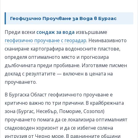
Геофизично Проучване за Вода в Бургас
Преди всеки
сондаж за вода
извършваме
геофизично проучване с георадар
. Неинвазивното
сканиране картографира водоносните пластове,
определя оптималното място и прогнозира
дълбочината преди пробиване. Изготвяме писмен
доклад с резултатите — включен в цената на
проучването.
В Бургаска Област геофизичното проучване е
критично важно по три причини. В крайбрежната
зона (Бургас, Несебър, Поморие, Созопол)
проучването помага да се локализира оптималният
сладководен хоризонт и да се избегне солена
интрузия от Черно море. В равнинните общини