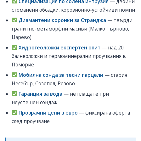
Специализация по солена интрузия
— двойни
стоманени обсадки, корозионно-устойчиви помпи
Диамантени коронки за Странджа
— твърди
гранитно-метаморфни масиви (Малко Търново,
Царево)
Хидрогеоложки експертен опит
— над 20
балнеоложки и термоминерални проучвания в
Поморие
Мобилна сонда за тесни парцели
— стария
Несебър, Созопол, Резово
Гаранция за вода
— не плащате при
неуспешен сондаж
Прозрачни цени в евро
— фиксирана оферта
след проучване