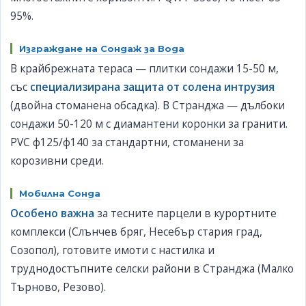
95%.
Изграждане на Сондаж за Вода
В крайбрежната тераса — плитки сондажи 15-50 м,
със
специализирана защита от солена интрузия
(двойна стоманена обсадка). В Странджа — дълбоки
сондажи 50-120 м с диамантени коронки за гранити.
PVC ф125/ф140 за стандартни, стоманени за
корозивни среди.
Мобилна Сонда
Особено важна
за тесните парцели в курортните
комплекси (Слънчев бряг, Несебър стария град,
Созопол), готовите имоти с настилка и
труднодостъпните селски райони в Странджа (Малко
Търново, Резово).