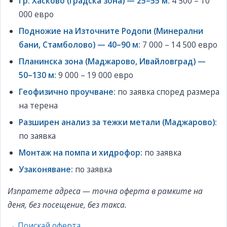
Гр. Хасково (градска зона) — 25–55 м:
4 500 – 10
000 евро
Подножие на Източните Родопи (Минерални
бани, Стамболово) — 40–90 м:
7 000 – 14 500 евро
Планинска зона (Маджарово, Ивайловград) —
50–130 м:
9 000 – 19 000 евро
Геофизично проучване:
по заявка според размера
на терена
Разширен анализ за тежки метали (Маджарово):
по заявка
Монтаж на помпа и хидрофор:
по заявка
Узаконяване:
по заявка
Изпратете адреса — точна оферта в рамките на
деня, без посещение, без такса.
→ Поискай оферта