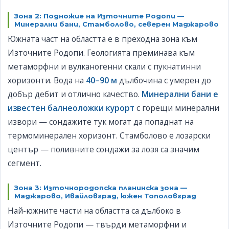
Зона 2: Подножие на Източните Родопи —
Минерални бани, Стамболово, северен Маджарово
Южната част на областта е в преходна зона към
Източните Родопи. Геологията преминава към
метаморфни и вулканогенни скали с пукнатинни
хоризонти. Вода на
40–90 м
дълбочина с умерен до
добър дебит и отлично качество.
Минерални бани е
известен балнеоложки курорт
с горещи минерални
извори — сондажите тук могат да попаднат на
термоминерален хоризонт. Стамболово е лозарски
център — поливните сондажи за лозя са значим
сегмент.
Зона 3: Източнородопска планинска зона —
Маджарово, Ивайловград, южен Тополовград
Най-южните части на областта са дълбоко в
Източните Родопи — твърди метаморфни и