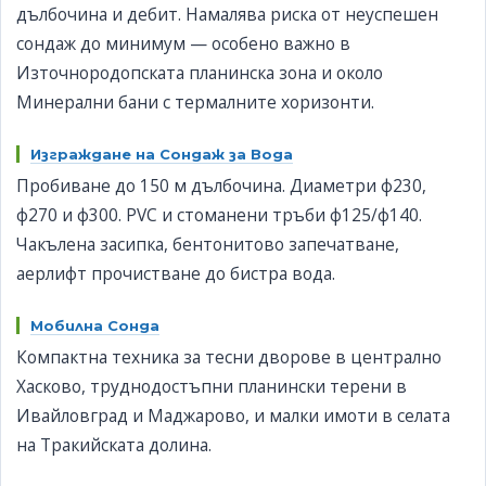
дълбочина и дебит. Намалява риска от неуспешен
сондаж до минимум — особено важно в
Източнородопската планинска зона и около
Минерални бани с термалните хоризонти.
Изграждане на Сондаж за Вода
Пробиване до 150 м дълбочина. Диаметри ф230,
ф270 и ф300. PVC и стоманени тръби ф125/ф140.
Чакълена засипка, бентонитово запечатване,
аерлифт прочистване до бистра вода.
Мобилна Сонда
Компактна техника за тесни дворове в централно
Хасково, труднодостъпни планински терени в
Ивайловград и Маджарово, и малки имоти в селата
на Тракийската долина.