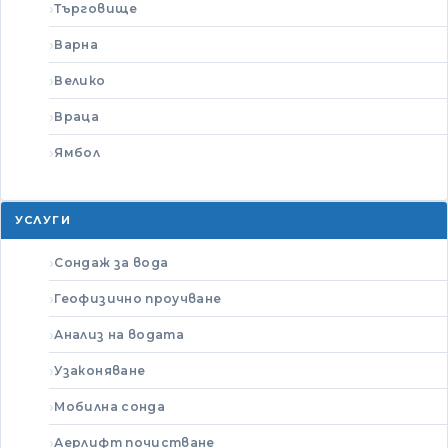
Търговище
Варна
Велико
Враца
Ямбол
УСЛУГИ
Сондаж за вода
Геофизично проучване
Анализ на водата
Узаконяване
Мобилна сонда
Аерлифт почистване