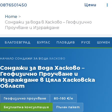
Skip
M
0876501450
Цени
to
M
content
Home
Сондажи за вода в Хасково – Геофизично
Проучване и Изграждане
БЛАГОЕВГРАД
БУРГАС
ПЛОВДИВ
РУСЕ
ШУМЕН
НАЧАЛО
СОНДАЖИ ЗА ВОДА
ХАСКОВО
›
›
Сондажи за Вода Хасково –
Геофизично Проучване и
Изграждане в Цяла Хасковска
Област
Геофизично проучване
80–160 €/м
Безплатна консултация
Пълен пакет