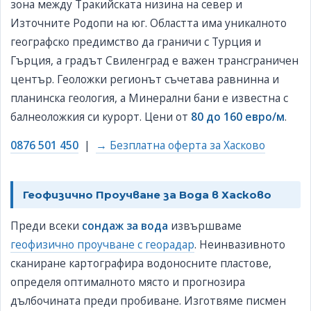
зона между Тракийската низина на север и
Източните Родопи на юг. Областта има уникалното
географско предимство да граничи с Турция и
Гърция, а градът Свиленград е важен трансграничен
център. Геоложки регионът съчетава равнинна и
планинска геология, а Минерални бани е известна с
балнеоложкия си курорт. Цени от
80 до 160 евро/м
.
0876 501 450
|
→ Безплатна оферта за Хасково
Геофизично Проучване за Вода в Хасково
Преди всеки
сондаж за вода
извършваме
геофизично проучване с георадар
. Неинвазивното
сканиране картографира водоносните пластове,
определя оптималното място и прогнозира
дълбочината преди пробиване. Изготвяме писмен