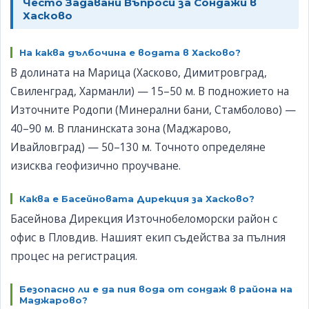
Често Задавани Въпроси за Сондажи в
Хасково
На каква дълбочина е водата в Хасково?
В долината на Марица (Хасково, Димитровград,
Свиленград, Харманли) — 15–50 м. В подножието на
Източните Родопи (Минерални бани, Стамболово) —
40–90 м. В планинската зона (Маджарово,
Ивайловград) — 50–130 м. Точното определяне
изисква геофизично проучване.
Каква е Басейновата Дирекция за Хасково?
Басейнова Дирекция Източнобеломорски район с
офис в Пловдив. Нашият екип съдейства за пълния
процес на регистрация.
Безопасно ли е да пия вода от сондаж в района на
Маджарово?