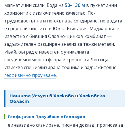
магматични скали. Вода на
50–130 м
в пукнатинни
хоризонти с изключително качество. По-
труднодостъпна и по-скъпа за сондиране, но водата
е сред най-чистите в Южна България. Маджарово е
известно с бившия Оловно-цинков комбинат —
задължителен разширен анализ за тежки метали.
Ивайловград е известен с уникалната
средиземноморска флора и крепостта Лютица.
Изисква специализирана техника и задължително
геофизично проучване
.
Нашите Услуги в Хасково и Хасковска
Област
Геофизично Проучване с Георадар
Неинвазивно сканиране, писмен доклад, прогноза за