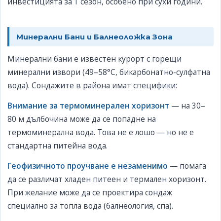
инвестицията за 1 сезон, особено при сухи години.
Минерални Бани и Балнеоложка Зона
Минерални бани е известен курорт с горещи
минерални извори (49–58°C, бикарбонатно-сулфатна
вода). Сондажите в района имат специфики:
Внимание за термоминерален хоризонт
— на 30–
80 м дълбочина може да се попадне на
термоминерална вода. Това не е лошо — но не е
стандартна питейна вода.
Геофизичното проучване е незаменимо
— помага
да се различат хладен питеен и термален хоризонт.
При желание може да се проектира сондаж
специално за топла вода (балнеология, спа).