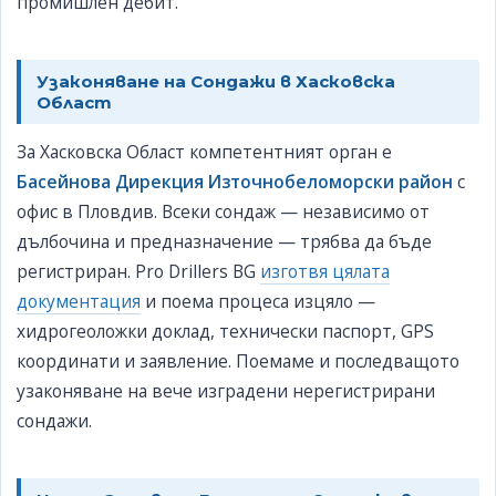
промишлен дебит.
Узаконяване на Сондажи в Хасковска
Област
За Хасковска Област компетентният орган е
Басейнова Дирекция Източнобеломорски район
с
офис в Пловдив. Всеки сондаж — независимо от
дълбочина и предназначение — трябва да бъде
регистриран. Pro Drillers BG
изготвя цялата
документация
и поема процеса изцяло —
хидрогеоложки доклад, технически паспорт, GPS
координати и заявление. Поемаме и последващото
узаконяване на вече изградени нерегистрирани
сондажи.