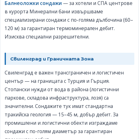
Балнеоложки сондажи
— за хотели и СПА центрове
в курорта Минерални бани извършваме
специализирани сондажи с по-голяма дълбочина (60–
120 м) за гарантиран термоминерален дебит.
Изисква специални разрешителни.
Свиленград и Граничната Зона
Свиленград е важен трансграничен и логистичен
център — на границата с Турция и Гърция.
Стопански нужди от вода в района (логистични
паркове, складова инфраструктура, лозя) са
значителни. Сондажите тук имат стандартна
тракийска геология — 15–45 м, добър дебит. За
промишлени и логистични обекти изграждаме
сондажи с по-голям диаметър за гарантиран