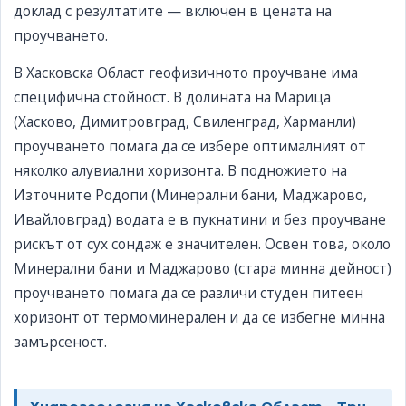
доклад с резултатите — включен в цената на
проучването.
В Хасковска Област геофизичното проучване има
специфична стойност. В долината на Марица
(Хасково, Димитровград, Свиленград, Харманли)
проучването помага да се избере оптималният от
няколко алувиални хоризонта. В подножието на
Източните Родопи (Минерални бани, Маджарово,
Ивайловград) водата е в пукнатини и без проучване
рискът от сух сондаж е значителен. Освен това, около
Минерални бани и Маджарово (стара минна дейност)
проучването помага да се различи студен питеен
хоризонт от термоминерален и да се избегне минна
замърсеност.