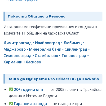
Покрити Общини и Региони
Извършваме геофизични проучвания и сондажи в
всичките 11 общини на Хасковска Област:
Димитровград • Ивайловград • Любимец •
Маджарово • Минерални бани • Свиленград •
Симеоновград • Стамболово • Тополовград •
Харманли • Хасково
Защо да Изберете Pro Drillers BG за Хасково
20+ години опит
— от 2005 г., опит в Тракийска
долина и Източни Родопи
Гаранция за вода
— не плащате при