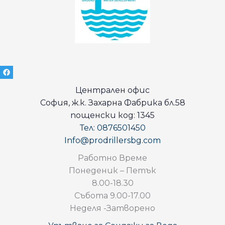
Централен офис
София, ж.к. Захарна Фабрика бл.58
пощенски код: 1345
Тел: 0876501450
Info@prodrillersbg.com
Работно Време
Понеденик – Петък
8.00-18.30
Събота 9.00-17.00
Неделя -Затворено