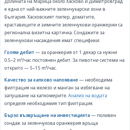
Долината на Марица около Хасково и Димитровград
е една от най-важните зеленчукарски зони в
България. Хасковският пипер, доматите,
краставиците и зимните зеленчукови оранжерии са
регионална визитна картичка. Сондажите за
зеленчукови насаждения имат специфики:
Голям дебит
— за оранжерия от 1 декар са нужни
0.5–2 m³/час постоянен дебит. За пивотни системи на
открито — 5–15 m³/час.
Качество за капково напояване
— необходима
филтрация на железо и манган за избягване на
запушване на капкомерите.
Анализ на водата
определя необходимия тип филтрация.
Бързо възвръщане на инвестицията
— поливен
сондаж за зеленчукова оранжерия връща