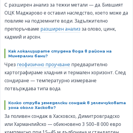
С разширен анализ за тежки метали — да. Бившият
ОЦК Маджарово е оставил наследство, което може да
повлияе на подземните води. Задължително
препоръчваме
разширен анализ
за олово, цинк,
кадмий и арсен.
Как локализирате студена вода в района на
Минерални бани?
Чрез
геофизично проучване
предварително
картографираме хладния и термален хоризонт. След
сондиране — температурно измерване
потвърждава типа вода.
Колко струва земеделски сондаж в зеленчуковата
зона около Хасково?
За поливен сондаж в Хасковско, Димитровградско
или Харманлийско — обикновено 3 500–8 000 евро
комплексно при 15–45 м дълбочина и стандартен