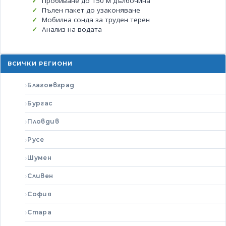
Пробиване до 150 м дълбочина
Пълен пакет до узаконяване
Мобилна сонда за труден терен
Анализ на водата
ВСИЧКИ РЕГИОНИ
Благоевград
Бургас
Пловдив
Русе
Шумен
Сливен
София
Стара