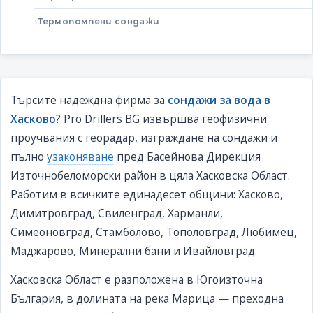
Термопомпени сондажи
Търсите надеждна фирма за
сондажи за вода в
Хасково
? Pro Drillers BG извършва геофизични
проучвания с георадар, изграждане на сондажи и
пълно
узаконяване
пред Басейнова Дирекция
Източнобеломорски район в цяла Хасковска Област.
Работим в всичките единадесет общини: Хасково,
Димитровград, Свиленград, Харманли,
Симеоновград, Стамболово, Тополовград, Любимец,
Маджарово, Минерални бани и Ивайловград.
Хасковска Област е разположена в Югоизточна
България, в долината на река Марица — преходна