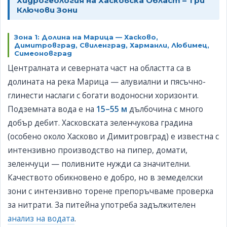
Хидрогеология на Хасковска Област – Три
Ключови Зони
Зона 1: Долина на Марица — Хасково,
Димитровград, Свиленград, Харманли, Любимец,
Симеоновград
Централната и северната част на областта са в
долината на река Марица — алувиални и пясъчно-
глинести наслаги с богати водоносни хоризонти.
Подземната вода е на
15–55 м
дълбочина с много
добър дебит. Хасковската зеленчукова градина
(особено около Хасково и Димитровград) е известна с
интензивно производство на пипер, домати,
зеленчуци — поливните нужди са значителни.
Качеството обикновено е добро, но в земеделски
зони с интензивно торене препоръчваме проверка
за нитрати. За питейна употреба задължителен
анализ на водата
.