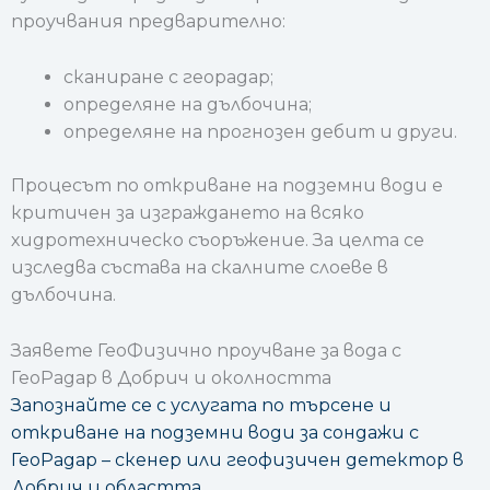
проучвания предварително:
сканиране с георадар;
определяне на дълбочина;
определяне на прогнозен дебит и други.
Процесът по откриване на подземни води е
критичен за изграждането на всяко
хидротехническо съоръжение. За целта се
изследва състава на скалните слоеве в
дълбочина.
Заявете ГеоФизично проучване за вода с
ГеоРадар в Добрич и околността
Запознайте се с услугата по търсене и
откриване на подземни води за сондажи с
ГеоРадар – скенер или геофизичен детектор в
Добрич и областта.