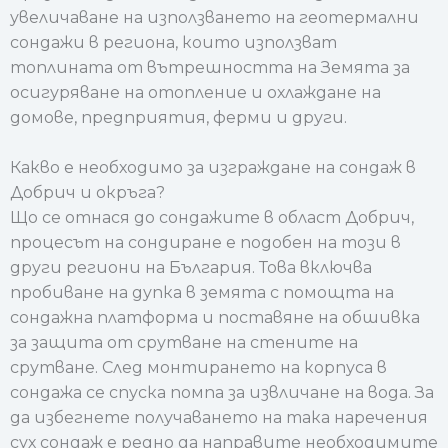
увеличаване на използването на геотермални
сондажи в региона, които използват
топлината от вътрешността на Земята за
осигуряване на отопление и охлаждане на
домове, предприятия, ферми и други.
Какво е необходимо за изграждане на сондаж в
Добрич и окръга?
Що се отнася до сондажите в област Добрич,
процесът на сондиране е подобен на този в
други региони на България. Това включва
пробиване на дупка в земята с помощта на
сондажна платформа и поставяне на обшивка
за защита от срутване на стените на
срутване. След монтирането на корпуса в
сондажа се спуска помпа за извличане на вода. За
да избегнете получаването на така наречения
сух сондаж е редно да направите необходимите