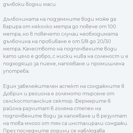
дълбоки водни маси.
Дълбочината на подземните води може да
варира от няколко метра до повече от 100
метра, но в повечето случаи необходимата
дълбочина на пробиване е от 5/8 до 20/30
метра. Качеството на подпочвените води
като цяло е добро, с ниски нива на соленост и е
подходящо за пиене, напояване и промишлена
употреба.
Един забележителен аспект на сондажните в
Добрич и региона е голямото търсене от
селскостопанския сектор. Фермерите в
района разчитат в голяма степен на
подпочвените води за напояване и в резултат
на това много от тях са инсталирали сондажи.
През последните години се наблюдава