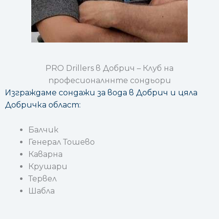
PRO Drillers в Добрич – Клуб на
професионалннте сондьори
Изграждаме сондажи за вода в Добрич и цяла
Добричка област:
Балчик
Генерал Тошево
Каварна
Крушари
Тервел
Шабла