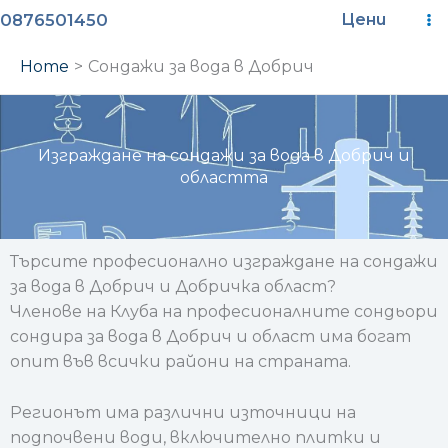
Skip
M
0876501450
Цени
to
M
content
Home
Сондажи за вода в Добрич
Изграждане на сондажи за вода в Добрич и
областта
Търсите професионално изграждане на сондажи
за вода в Добрич и Добричка област?
Членове на Клуба на професионалните сондьори
сондира за вода в Добрич и област има богат
опит във всички райони на страната.
Регионът има различни източници на
подпочвени води, включително плитки и