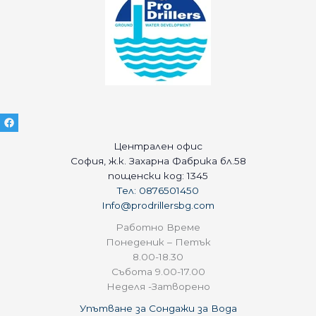
Централен офис
София, ж.к. Захарна Фабрика бл.58
пощенски код: 1345
Тел: 0876501450
Info@prodrillersbg.com
Работно Време
Понеденик – Петък
8.00-18.30
Събота 9.00-17.00
Неделя -Затворено
Упътване за Сондажи за Вода