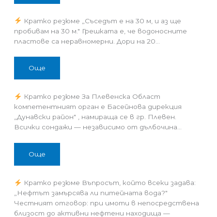
Кратко резюме „Съседът е на 30 м, и аз ще
пробивам на 30 м." Грешката е, че водоносните
пластове са неравномерни. Дори на 20…
Още
Кратко резюме За Плевенска Област
компетентният орган е Басейнова дирекция
„Дунавски район" , намираща се в гр. Плевен.
Всички сондажи — независимо от дълбочина…
Още
Кратко резюме Въпросът, който всеки задава:
„Нефтът замърсява ли питейната вода?"
Честният отговор: при имоти в непосредствена
близост до активни нефтени находища —