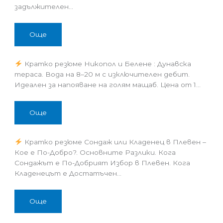
задължителен…
Още
Кратко резюме Никопол и Белене : Дунавска
тераса. Вода на 8–20 м с изключителен дебит.
Идеален за напояване на голям мащаб. Цена от 1…
Още
Кратко резюме Сондаж или Кладенец в Плевен –
Кое е По-Добро?. Основните Разлики. Кога
Сондажът е По-Добрият Избор в Плевен. Кога
Кладенецът е Достатъчен…
Още