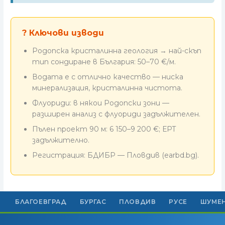
? Ключови изводи
Родопска кристалинна геология → най-скъп
тип сондиране в България: 50–70 €/м.
Водата е с отлично качество — ниска
минерализация, кристалинна чистота.
Флуориди: в някои Родопски зони —
разширен анализ с флуориди задължителен.
Пълен проект 90 м: 6 150–9 200 €; ЕРТ
задължително.
Регистрация: БДИБР — Пловдив (earbd.bg).
БЛАГОЕВГРАД
БУРГАС
ПЛОВДИВ
РУСЕ
ШУМЕ