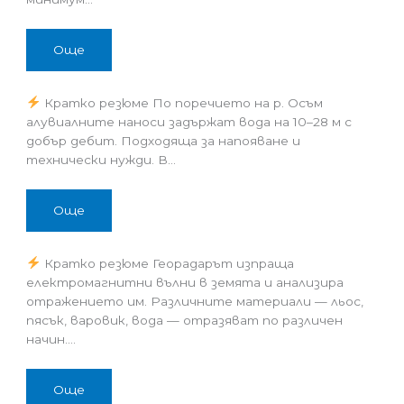
Още
Кратко резюме По поречието на р. Осъм
алувиалните наноси задържат вода на 10–28 м с
добър дебит. Подходяща за напояване и
технически нужди. В…
Още
Кратко резюме Георадарът изпраща
електромагнитни вълни в земята и анализира
отражението им. Различните материали — льос,
пясък, варовик, вода — отразяват по различен
начин.…
Още