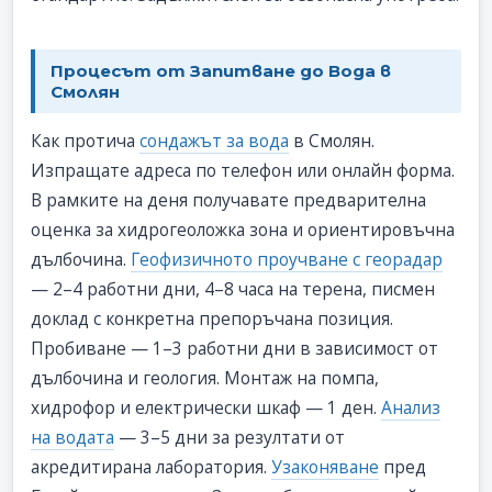
Процесът от Запитване до Вода в
Смолян
Как протича
сондажът за вода
в Смолян.
Изпращате адреса по телефон или онлайн форма.
В рамките на деня получавате предварителна
оценка за хидрогеоложка зона и ориентировъчна
дълбочина.
Геофизичното проучване с георадар
— 2–4 работни дни, 4–8 часа на терена, писмен
доклад с конкретна препоръчана позиция.
Пробиване — 1–3 работни дни в зависимост от
дълбочина и геология. Монтаж на помпа,
хидрофор и електрически шкаф — 1 ден.
Анализ
на водата
— 3–5 дни за резултати от
акредитирана лаборатория.
Узаконяване
пред