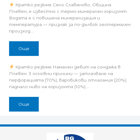
Кратко резюме Село Славяново, Община
Плевен, е известно с термо-минерален хоризонт.
Водата е с повишена минерализация и
температура — признак за по-дълбок геотермален
произход.…
Още
Кратко резюме Намален дебит на сондажа в
Плевен: 3 основни причини — затлачване на
перфорацията (70%), варовикови отлагания (20%),
паднало ниво на хоризонта (10%).…
Още