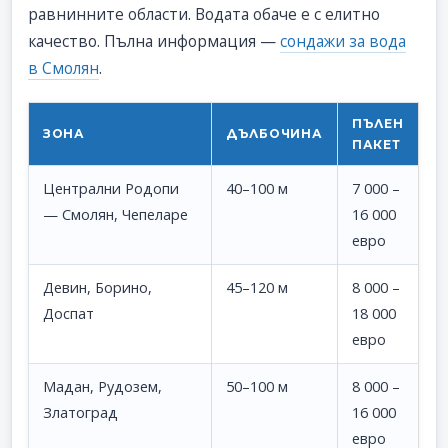
равнинните области. Водата обаче е с елитно
качество. Пълна информация —
сондажи за вода
в Смолян
.
ПЪЛЕН
ЗОНА
ДЪЛБОЧИНА
ПАКЕТ
Централни Родопи
40–100 м
7 000 –
— Смолян, Чепеларе
16 000
евро
Девин, Борино,
45–120 м
8 000 –
Доспат
18 000
евро
Мадан, Рудозем,
50–100 м
8 000 –
Златоград
16 000
евро