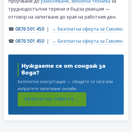
проучване до
узаконяване
,
мобилна техника
за
труднодостъпни терени и бърза реакция —
отговор на запитване до края на работния ден.
☎
0876 501 450
|
→ Безплатна оферта за Смолян
☎
0876 501 450
|
→ Безплатна оферта за Смолян
Нуждаете се от сондаж за
вода?
Безплатна консултация — обадете се сега или
изпратете запитване онлайн.
БЕЗПЛАТНА ОФЕРТА →