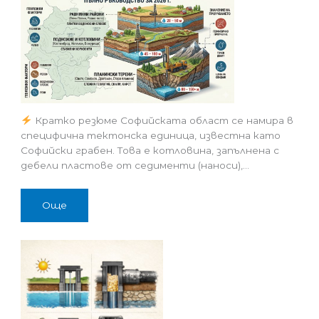
Кратко резюме Софийската област се намира в
специфична тектонска единица, известна като
Софийски грабен. Това е котловина, запълнена с
дебели пластове от седименти (наноси),…
Още