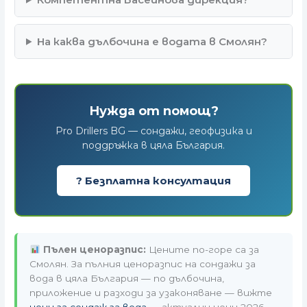
На каква дълбочина е водата в Смолян?
Нужда от помощ?
Pro Drillers BG — сондажи, геофизика и
поддръжка в цяла България.
? Безплатна консултация
Пълен ценоразпис:
Цените по-горе са за
Смолян. За пълния ценоразпис на сондажи за
вода в цяла България — по дълбочина,
приложение и разходи за узаконяване — вижте
цени за сондаж за вода
— актуални цени 2026