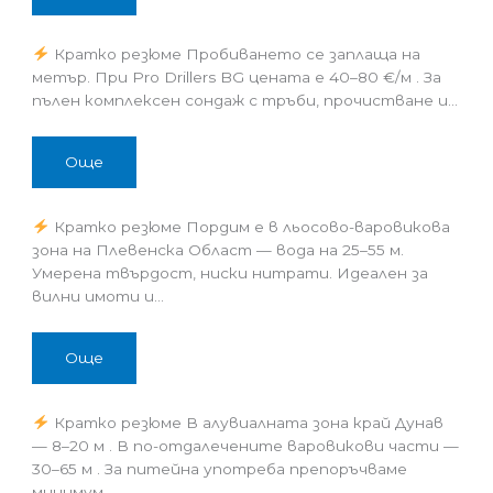
Кратко резюме Пробиването се заплаща на
метър. При Pro Drillers BG цената е 40–80 €/м . За
пълен комплексен сондаж с тръби, прочистване и…
Още
Кратко резюме Пордим е в льосово-варовикова
зона на Плевенска Област — вода на 25–55 м.
Умерена твърдост, ниски нитрати. Идеален за
вилни имоти и…
Още
Кратко резюме В алувиалната зона край Дунав
— 8–20 м . В по-отдалечените варовикови части —
30–65 м . За питейна употреба препоръчваме
минимум…