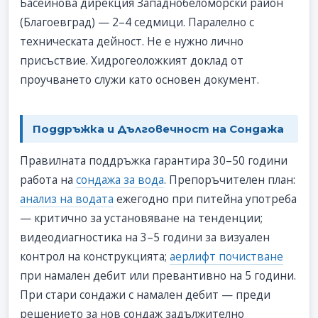
Басейнова дирекция Западнобеломорски район
(Благоевград) — 2–4 седмици. Паралелно с
техническата дейност. Не е нужно лично
присъствие. Хидрогеоложкият доклад от
проучването служи като основен документ.
Поддръжка и Дълговечност на Сондажа
Правилната поддръжка гарантира 30–50 години
работа на
сондажа за вода
. Препоръчителен план:
анализ на водата
ежегодно при питейна употреба
— критично за установяване на тенденции;
видеодиагностика на 3–5 години за визуален
контрол на конструкцията;
аерлифт почистване
при намален дебит или превантивно на 5 години.
При стари сондажи с намален дебит — преди
решението за нов сондаж задължително