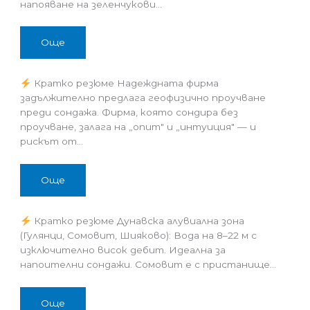
напояване на зеленчукови…
Още
Кратко резюме Надеждната фирма
задължително предлага геофизично проучване
преди сондажа. Фирма, която сондира без
проучване, залага на „опит" и „интуиция" — и
рискът от…
Още
Кратко резюме Дунавска алувиална зона
(Гулянци, Сомовит, Шияково): Вода на 8–22 м с
изключително висок дебит. Идеална за
напоителни сондажи. Сомовит е с пристанище…
Още