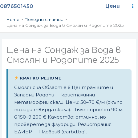
Skip
Ma
0876501450
Цени
to
content
M
Home
Полезни статии
Цена на Сондаж за Вода в Смолян и Родопите 2025
Цена на Сондаж за Вода в
Смолян и Родопите 2025
КРАТКО РЕЗЮМЕ
Смолянска Област е в Централните и
Западни Родопи — кристалинни
метаморфни скали. Цени: 50–70 €/м (скъпо
поради твърда скала). Пълен проект 90 м:
6 150–9 200 € Качество: отлично, но
проверете за флуориди. Регистрация:
БДИБР — Пловдив (earbd.bg).