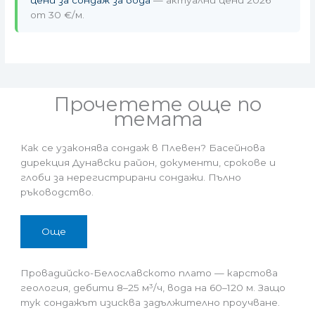
от 30 €/м.
Прочетете още по
темата
Как се узаконява сондаж в Плевен? Басейнова
дирекция Дунавски район, документи, срокове и
глоби за нерегистрирани сондажи. Пълно
ръководство.
Още
Провадийско-Белославското плато — карстова
геология, дебити 8–25 м³/ч, вода на 60–120 м. Защо
тук сондажът изисква задължително проучване.