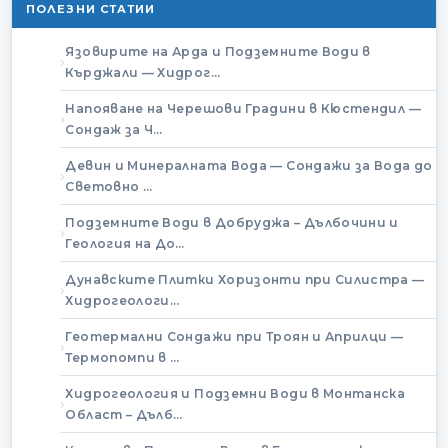
ПОЛЕЗНИ СТАТИИ
Язовирите на Арда и Подземните Води в
Кърджали — Хидрог…
Напояване на Черешови Градини в Кюстендил —
Сондаж за Ч…
Девин и Минералната Вода — Сондажи за Вода до
Световно …
Подземните Води в Добруджа – Дълбочини и
Геология на До…
Дунавските Плитки Хоризонти при Силистра —
Хидрогеологи…
Геотермални Сондажи при Троян и Априлци —
Термопомпи в …
Хидрогеология и Подземни Води в Монтанска
Област – Дълб…