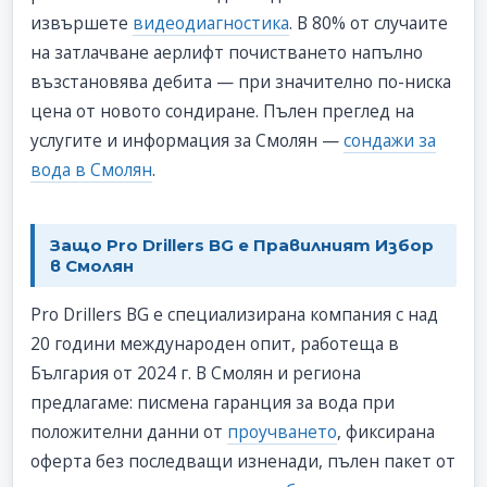
извършете
видеодиагностика
. В 80% от случаите
на затлачване аерлифт почистването напълно
възстановява дебита — при значително по-ниска
цена от новото сондиране. Пълен преглед на
услугите и информация за Смолян —
сондажи за
вода в Смолян
.
Защо Pro Drillers BG е Правилният Избор
в Смолян
Pro Drillers BG е специализирана компания с над
20 години международен опит, работеща в
България от 2024 г. В Смолян и региона
предлагаме: писмена гаранция за вода при
положителни данни от
проучването
, фиксирана
оферта без последващи изненади, пълен пакет от