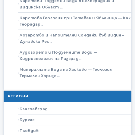
Карстови Подземни Води в Белоградчик и
Видинска Област …
Карстова Геология при Тетевен и Ябланица — Как
Георадар…
Лозарство и Напоителни Сондажи във Видин –
Дунавски Рес…
Лудогорето и Подземните Води —
Хидрогеология на Разград…
Минералната Вода на Хасково — Геология,
Термален Хоризо…
РЕГИОНИ
Благоевград
Бургас
Пловдив