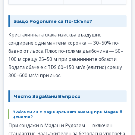
Защо Родопите са По-Скъпи?
Кристалинната скала изисква въздушно
сондиране с диамантена коронка — 30–50% по-
бавно от льоса. Плюс по-голяма дълбочина — 50–
100 м срещу 25–50 м при равнинните области.
Водата обаче е с TDS 60–150 мг/л (елитно) срещу
300–600 мг/л при льос.
Честo Задавани Въпроси
Включен ли е разширеният анализ при Мадан в
цената?
При сондажи в Мадан и Рудозем — включен
стандартно. Задължителен за безопасна употреба.