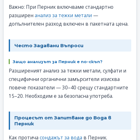
Важно: При Перник включваме стандартно
разширен
анализ за тежки метали
—
допълнителен разход включен в пакетната цена.
Честo Задавани Въпроси
Защо анализът за Перник е по-скъп?
Разширеният анализ за тежки метали, сулфати и
специфични органични замърсители изисква
повече показатели — 30–40 срещу стандартните
15–20. Необходим е за безопасна употреба.
Процесът от Запитване до Вода в
Перник
Как протича
сондажът за вода
в Перник.