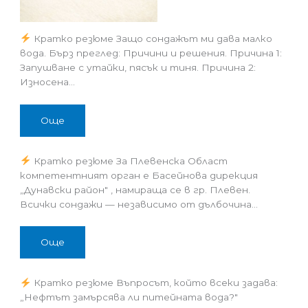
Кратко резюме Защо сондажът ми дава малко
вода. Бърз преглед: Причини и решения. Причина 1:
Запушване с утайки, пясък и тиня. Причина 2:
Износена…
Още
Кратко резюме За Плевенска Област
компетентният орган е Басейнова дирекция
„Дунавски район" , намираща се в гр. Плевен.
Всички сондажи — независимо от дълбочина…
Още
Кратко резюме Въпросът, който всеки задава:
„Нефтът замърсява ли питейната вода?"