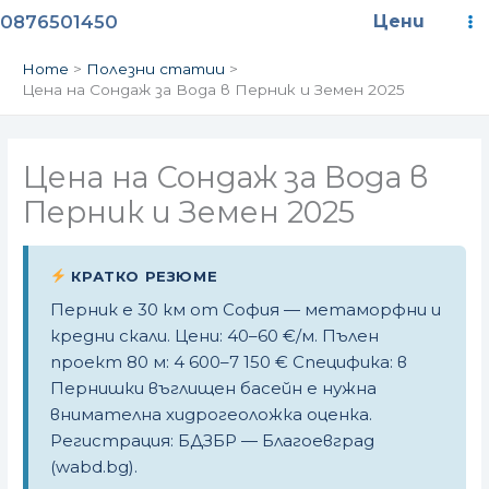
Skip
Ma
0876501450
Цени
to
content
M
Home
Полезни статии
Цена на Сондаж за Вода в Перник и Земен 2025
Цена на Сондаж за Вода в
Перник и Земен 2025
КРАТКО РЕЗЮМЕ
Перник е 30 км от София — метаморфни и
кредни скали. Цени: 40–60 €/м. Пълен
проект 80 м: 4 600–7 150 € Специфика: в
Пернишки въглищен басейн е нужна
внимателна хидрогеоложка оценка.
Регистрация: БДЗБР — Благоевград
(wabd.bg).