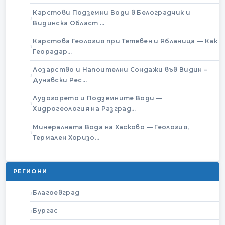
Карстови Подземни Води в Белоградчик и
Видинска Област …
Карстова Геология при Тетевен и Ябланица — Как
Георадар…
Лозарство и Напоителни Сондажи във Видин –
Дунавски Рес…
Лудогорето и Подземните Води —
Хидрогеология на Разград…
Минералната Вода на Хасково — Геология,
Термален Хоризо…
РЕГИОНИ
Благоевград
Бургас