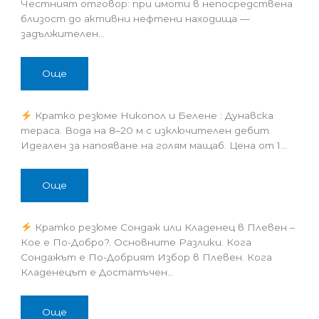
Честният отговор: при имоти в непосредствена
близост до активни нефтени находища —
задължителен…
Още
Кратко резюме Никопол и Белене : Дунавска
тераса. Вода на 8–20 м с изключителен дебит.
Идеален за напояване на голям мащаб. Цена от 1…
Още
Кратко резюме Сондаж или Кладенец в Плевен –
Кое е По-Добро?. Основните Разлики. Кога
Сондажът е По-Добрият Избор в Плевен. Кога
Кладенецът е Достатъчен…
Още