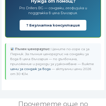
Нужда от помощ?
Pro Drillers BG — сондажи, геофизика и
поддръжка в цяла България.
? Безплатна консултация
Пълен ценоразпис:
Цените по-горе са за
Перник. За пълния ценоразпис на сондажи за
вода в цяла България — по дълбочина,
приложение и разходи за узаконяване — вижте
цени за сондаж за вода
— актуални цени 2026
от 30 €/м.
Прочетете още по