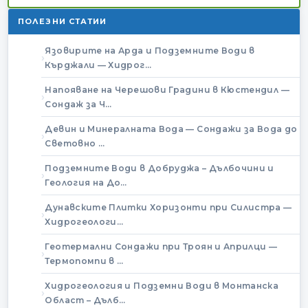
ПОЛЕЗНИ СТАТИИ
Язовирите на Арда и Подземните Води в
Кърджали — Хидрог…
Напояване на Черешови Градини в Кюстендил —
Сондаж за Ч…
Девин и Минералната Вода — Сондажи за Вода до
Световно …
Подземните Води в Добруджа – Дълбочини и
Геология на До…
Дунавските Плитки Хоризонти при Силистра —
Хидрогеологи…
Геотермални Сондажи при Троян и Априлци —
Термопомпи в …
Хидрогеология и Подземни Води в Монтанска
Област – Дълб…