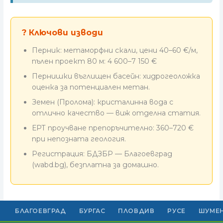
? Ключови изводи
Перник: метаморфни скали, цени 40–60 €/м,
пълен проект 80 м: 4 600–7 150 €
Пернишки въглищен басейн: хидрогеоложка
оценка за потенциален метан.
Земен (Пролома): кристалинна вода с
отлично качество — виж отделна статия.
ЕРТ проучване препоръчително: 360–720 €
при непозната геология.
Регистрация: БДЗБР — Благоевград
(wabd.bg), безплатна за домашно.
БЛАГОЕВГРАД
БУРГАС
ПЛОВДИВ
РУСЕ
ШУМЕ