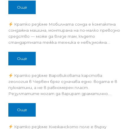
Още
Кратко резюме Мобилната сонда е компактна
сондажна машина, монтирана на по-малко превозно
средство — може да влезе там, където
стандартната тежка техника е невъзможна.…
Още
Кратко резюме Варовиковата карстова
геология в Червен бряг означава едно: водата е в
пукнатини, а не в равномерен пласт.
Резултатите могат да варират драматично.…
Още
Кратко резюме Кнежанското поле е върху