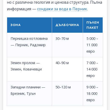
но с различна геология и ценова структура. Пълна
информация —
сондажи за вода в Перник
.
ПЪЛЕН
ЗОНА
ДЪЛБОЧИНА
ПАКЕТ
Пернишка котловина
30–70 м
5 000 –
— Перник, Радомир
11 000
евро
Земен пролом —
40–90 м
7 000 –
Земен, Ковачевци
14 000
евро
Западни планини —
50–120 м
9 000 –
Брезник, Трън
18 000
евро