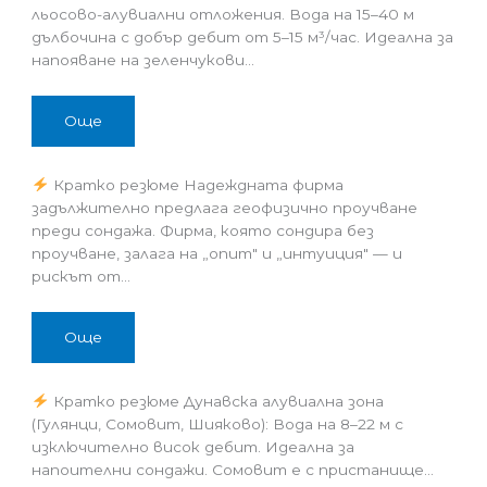
льосово-алувиални отложения. Вода на 15–40 м
дълбочина с добър дебит от 5–15 м³/час. Идеална за
напояване на зеленчукови…
Още
Кратко резюме Надеждната фирма
задължително предлага геофизично проучване
преди сондажа. Фирма, която сондира без
проучване, залага на „опит" и „интуиция" — и
рискът от…
Още
Кратко резюме Дунавска алувиална зона
(Гулянци, Сомовит, Шияково): Вода на 8–22 м с
изключително висок дебит. Идеална за
напоителни сондажи. Сомовит е с пристанище…