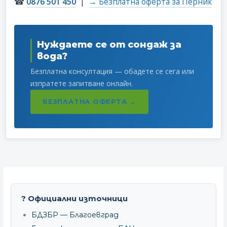
☎
0876 501 450
|
→ Безплатна оферта за Перник
Нуждаете се от сондаж за
вода?
Безплатна консултация — обадете се сега или
изпратете запитване онлайн.
БЕЗПЛАТНА ОФЕРТА →
? Официални източници
БДЗБР — Благоевград