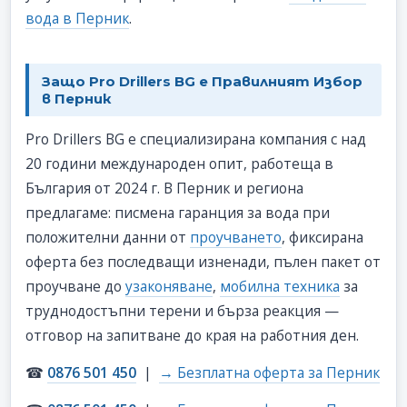
вода в Перник
.
Защо Pro Drillers BG е Правилният Избор
в Перник
Pro Drillers BG е специализирана компания с над
20 години международен опит, работеща в
България от 2024 г. В Перник и региона
предлагаме: писмена гаранция за вода при
положителни данни от
проучването
, фиксирана
оферта без последващи изненади, пълен пакет от
проучване до
узаконяване
,
мобилна техника
за
труднодостъпни терени и бърза реакция —
отговор на запитване до края на работния ден.
☎
0876 501 450
|
→ Безплатна оферта за Перник