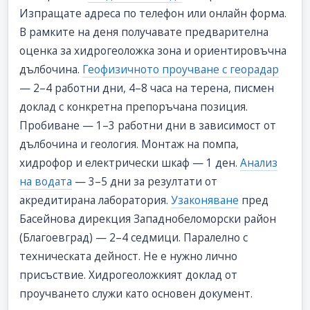
Изпращате адреса по телефон или онлайн форма.
В рамките на деня получавате предварителна
оценка за хидрогеоложка зона и ориентировъчна
дълбочина.
Геофизичното проучване с георадар
— 2–4 работни дни, 4–8 часа на терена, писмен
доклад с конкретна препоръчана позиция.
Пробиване — 1–3 работни дни в зависимост от
дълбочина и геология. Монтаж на помпа,
хидрофор и електрически шкаф — 1 ден.
Анализ
на водата
— 3–5 дни за резултати от
акредитирана лаборатория.
Узаконяване
пред
Басейнова дирекция Западнобеломорски район
(Благоевград) — 2–4 седмици. Паралелно с
техническата дейност. Не е нужно лично
присъствие. Хидрогеоложкият доклад от
проучването служи като основен документ.