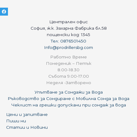
Централен офис
София, ж.к. Захарна Фабрика бл.58
пощенски код: 1345
Тел: 0876501450
Info@prodrillersbg.com
Работно Време
Понеденик – Петък
8.00-18.30
Събота 9.00-17.00
Неделя -Затворено
Упътване за Сондажи за Вода
Ръководство за Сондиране с Мобилна Сонда за Вода
Чеклист на грешки допускани при сондаж за вода
Цени и запитване
Пиши ни
Статии и Новини