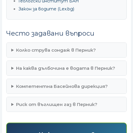
Геологски институт БАН
Закон за водите (Lex.bg)
Често задавани въпроси
Колко струва сондаж в Перник?
На каква дълбочина е водата в Перник?
Компетентна Басейнова дирекция?
Риск от въглищен газ в Перник?