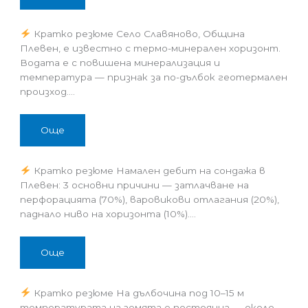
Кратко резюме Село Славяново, Община
Плевен, е известно с термо-минерален хоризонт.
Водата е с повишена минерализация и
температура — признак за по-дълбок геотермален
произход.…
Още
Кратко резюме Намален дебит на сондажа в
Плевен: 3 основни причини — затлачване на
перфорацията (70%), варовикови отлагания (20%),
паднало ниво на хоризонта (10%).…
Още
Кратко резюме На дълбочина под 10–15 м
температурата на земята е постоянна — около