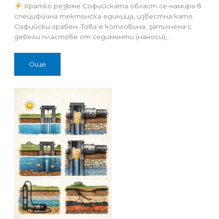
Кратко резюме Софийската област се намира в
специфична тектонска единица, известна като
Софийски грабен. Това е котловина, запълнена с
дебели пластове от седименти (наноси),…
Още