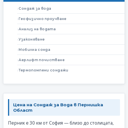
Сондаж за вода
Геофизично проучване
Анализ на водата
Узаконяване
Мобилна сонда
Аерлифт почистване
Термопомпени сондажи
Цена на Сондаж за Вода в Пернишка
Област
Перник е 30 км от София — близо до столицата,