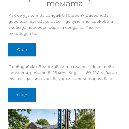
темата
Как се узаконява сондаж в Плевен? Басейнова
дирекция Дунавски район, документи, срокове и
глоби за нерегистрирани сондажи. Пълно
ръководство.
Още
Провадийско-Белославското плато — карстова
геология, дебити 8–25 м³/ч, вода на 60–120 м. Защо
тук сондажът изисква задължително проучване.
Още