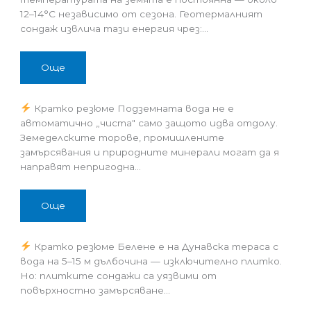
12–14°C независимо от сезона. Геотермалният
сондаж извлича тази енергия чрез:…
Още
Кратко резюме Подземната вода не е
автоматично „чиста" само защото идва отдолу.
Земеделските торове, промишлените
замърсявания и природните минерали могат да я
направят непригодна…
Още
Кратко резюме Белене е на Дунавска тераса с
вода на 5–15 м дълбочина — изключително плитко.
Но: плитките сондажи са уязвими от
повърхностно замърсяване…