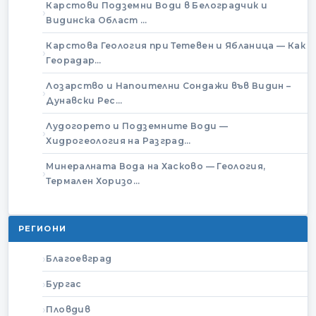
Карстови Подземни Води в Белоградчик и
Видинска Област …
Карстова Геология при Тетевен и Ябланица — Как
Георадар…
Лозарство и Напоителни Сондажи във Видин –
Дунавски Рес…
Лудогорето и Подземните Води —
Хидрогеология на Разград…
Минералната Вода на Хасково — Геология,
Термален Хоризо…
РЕГИОНИ
Благоевград
Бургас
Пловдив