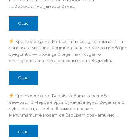
повърхностно замърсяване…
Още
Кратко резюме Мобилната сонда е компактна
сондажна машина, монтирана на по-малко превозно
средство — може да влезе там, където
стандартната тежка техника е невъзможна.…
Още
Кратко резюме Варовиковата карстова
геология в Червен бряг означава едно: водата е в
пукнатини, а не в равномерен пласт.
Резултатите могат да варират драматично.…
Още