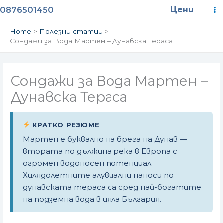
Skip
Ma
0876501450
Цени
to
content
M
Home
Полезни статии
Сондажи за Вода Мартен – Дунавска Тераса
Сондажи за Вода Мартен –
Дунавска Тераса
КРАТКО РЕЗЮМЕ
Мартен е буквално на брега на Дунав —
втората по дължина река в Европа с
огромен водоносен потенциал.
Хилядолетните алувиални наноси по
дунавската тераса са сред най-богатите
на подземна вода в цяла България.