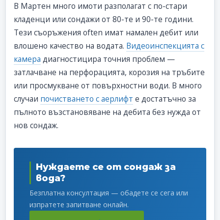
В Мартен много имоти разполагат с по-стари
кладенци или сондажи от 80-те и 90-те години.
Тези съоръжения often имат намален дебит или
влошено качество на водата.
Видеоинспекцията с
камера
диагностицира точния проблем —
затлачване на перфорацията, корозия на тръбите
или просмукване от повърхностни води. В много
случаи
почистването с аерлифт
е достатъчно за
пълното възстановяване на дебита без нужда от
нов сондаж.
Нуждаете се от сондаж за
вода?
Безплатна консултация — обадете се сега или
изпратете запитване онлайн.