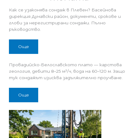
Как се узаконява сондаж в Плевен? Басейнова
дирекция Дунавски район, документи, срокове и
глоби за нерегистрирани сондажи. Пълно
ръководство.
Още
Провадийско-Белославското плато — карстова
геология, дебити 8–25 м³/ч, вода на 60–120 м. Защо
тук сондажът изисква задължително проучване.
Още