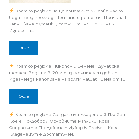
Кратко резюме Защо сондажът ми дава малко
вода. Бърз преглед: Причини и решения. Причина 1:
Запушване с утайки, пясък и тиня. Причина 2:
Износена…
Още
Кратко резюме Никопол и Белене : Дунавска
тераса. Вода на 8–20 м с изключителен дебит.
Идеален за напояване на голям мащаб. Цена от 1…
Още
Кратко резюме Сондаж или Кладенец в Плевен –
Кое е По-Добро?. Основните Разлики. Кога
Сондажът е По-Добрият Избор в Плевен. Кога
Кладенецът е Достатъчен…