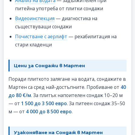
Анализ на водата
— задължителен при
питейна употреба от плитки сондажи
Видеоинспекция
— диагностика на
съществуващи сондажи
Почистване с аерлифт
— рехабилитация на
стари кладенци
Цени за Сондажи в Мартен
Поради плиткото залягане на водата, сондажите в
Мартен са сред най-достъпните. Пробиване от
40
до 80 €/м
. За плитък напоителен сондаж 10–20 м
— от
1 500 до 3 500 евро
. За питеен сондаж 35–50
м — от
4 000 до 8 500 евро
.
Узаконяване на Сондаж в Мартен