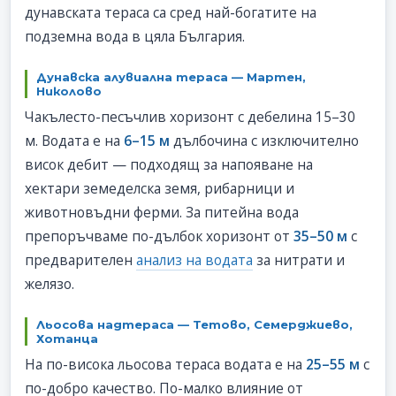
дунавската тераса са сред най-богатите на
подземна вода в цяла България.
Дунавска алувиална тераса — Мартен,
Николово
Чакълесто-песъчлив хоризонт с дебелина 15–30
м. Водата е на
6–15 м
дълбочина с изключително
висок дебит — подходящ за напояване на
хектари земеделска земя, рибарници и
животновъдни ферми. За питейна вода
препоръчваме по-дълбок хоризонт от
35–50 м
с
предварителен
анализ на водата
за нитрати и
желязо.
Льосова надтераса — Тетово, Семерджиево,
Хотанца
На по-висока льосова тераса водата е на
25–55 м
с
по-добро качество. По-малко влияние от