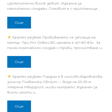
изключително висок дебит. Идеална за
напоителни сондажи. Сомовит е с пристанище…
Още
Кратко резюме Пробиването се заплаща на
метър. При Pro Drillers BG цената е 40–80 €/м . За
пълен комплексен сондаж с тръби, прочистване и…
Още
Кратко резюме Пордим е в льосово-варовикова
зона на Плевенска Област — вода на 25–55 м.
Умерена твърдост, ниски нитрати. Идеален за
вилни имоти и…
Още