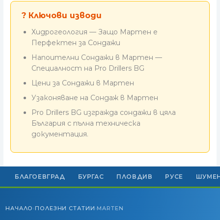
? Ключови изводи
Хидрогеология — Защо Мартен е
Перфектен за Сондажи
Напоителни Сондажи в Мартен —
Специалност на Pro Drillers BG
Цени за Сондажи в Мартен
Узаконяване на Сондаж в Мартен
Pro Drillers BG изгражда сондажи в цяла
България с пълна техническа
документация.
БЛАГОЕВГРАД
БУРГАС
ПЛОВДИВ
РУСЕ
ШУМЕ
НАЧАЛО
ПОЛЕЗНИ СТАТИИ
MARTEN
›
›