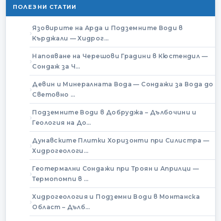
ПОЛЕЗНИ СТАТИИ
Язовирите на Арда и Подземните Води в
Кърджали — Хидрог…
Напояване на Черешови Градини в Кюстендил —
Сондаж за Ч…
Девин и Минералната Вода — Сондажи за Вода до
Световно …
Подземните Води в Добруджа – Дълбочини и
Геология на До…
Дунавските Плитки Хоризонти при Силистра —
Хидрогеологи…
Геотермални Сондажи при Троян и Априлци —
Термопомпи в …
Хидрогеология и Подземни Води в Монтанска
Област – Дълб…