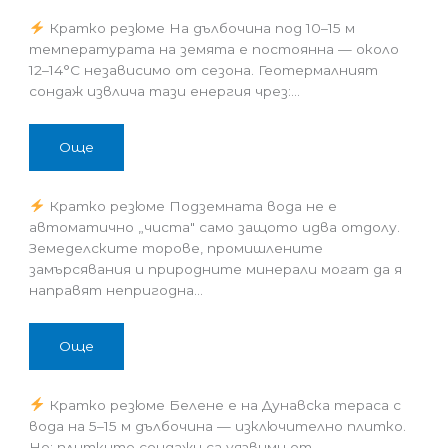
Кратко резюме На дълбочина под 10–15 м
температурата на земята е постоянна — около
12–14°C независимо от сезона. Геотермалният
сондаж извлича тази енергия чрез:…
Още
Кратко резюме Подземната вода не е
автоматично „чиста" само защото идва отдолу.
Земеделските торове, промишлените
замърсявания и природните минерали могат да я
направят непригодна…
Още
Кратко резюме Белене е на Дунавска тераса с
вода на 5–15 м дълбочина — изключително плитко.
Но: плитките сондажи са уязвими от