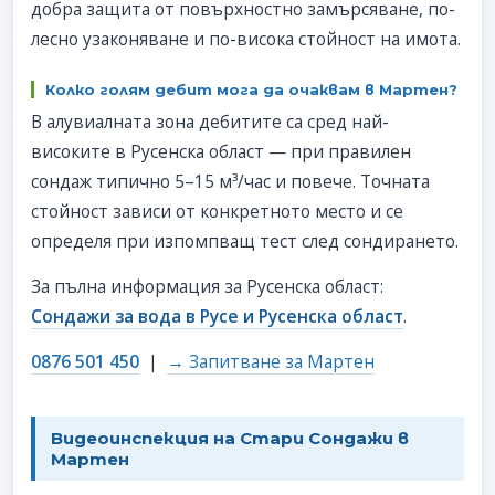
добра защита от повърхностно замърсяване, по-
лесно узаконяване и по-висока стойност на имота.
Колко голям дебит мога да очаквам в Мартен?
В алувиалната зона дебитите са сред най-
високите в Русенска област — при правилен
сондаж типично 5–15 м³/час и повече. Точната
стойност зависи от конкретното место и се
определя при изпомпващ тест след сондирането.
За пълна информация за Русенска област:
Сондажи за вода в Русе и Русенска област
.
0876 501 450
|
→ Запитване за Мартен
Видеоинспекция на Стари Сондажи в
Мартен