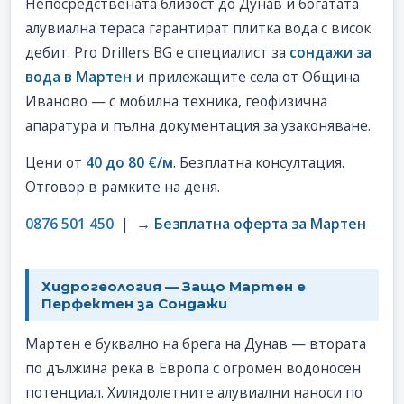
Непосредствената близост до Дунав и богатата
алувиална тераса гарантират плитка вода с висок
дебит. Pro Drillers BG е специалист за
сондажи за
вода в Мартен
и прилежащите села от Община
Иваново — с мобилна техника, геофизична
апаратура и пълна документация за узаконяване.
Цени от
40 до 80 €/м
. Безплатна консултация.
Отговор в рамките на деня.
0876 501 450
|
→ Безплатна оферта за Мартен
Хидрогеология — Защо Мартен е
Перфектен за Сондажи
Мартен е буквално на брега на Дунав — втората
по дължина река в Европа с огромен водоносен
потенциал. Хилядолетните алувиални наноси по