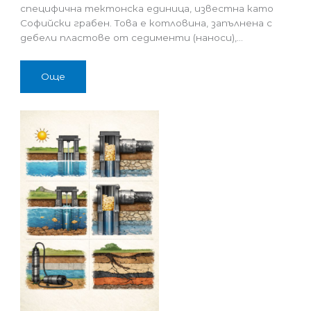
специфична тектонска единица, известна като
Софийски грабен. Това е котловина, запълнена с
дебели пластове от седименти (наноси),…
Още