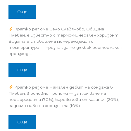
Още
Кратко резюме Село Славяново, Община
Плевен, е известно с термо-минерален хоризонт.
Водата е с повишена минерализация и
температура — признак за по-дълбок геотермален
произход.…
Още
Кратко резюме Намален дебит на сондажа в
Плевен: 3 основни причини — затлачване на
перфорацията (70%), варовикови отлагания (20%),
паднало ниво на хоризонта (10%).…
Още