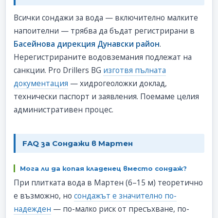
Всички сондажи за вода — включително малките
напоителни — трябва да бъдат регистрирани в
Басейнова дирекция Дунавски район
.
Нерегистрираните водовземания подлежат на
санкции. Pro Drillers BG
изготвя пълната
документация
— хидрогеоложки доклад,
технически паспорт и заявления. Поемаме целия
административен процес.
FAQ за Сондажи в Мартен
Мога ли да копая кладенец вместо сондаж?
При плитката вода в Мартен (6–15 м) теоретично
е възможно, но
сондажът е значително по-
надежден
— по-малко риск от пресъхване, по-