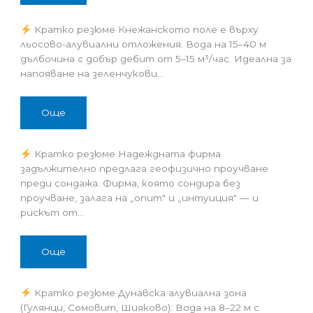
Кратко резюме Кнежанското поле е върху
льосово-алувиални отложения. Вода на 15–40 м
дълбочина с добър дебит от 5–15 м³/час. Идеална за
напояване на зеленчукови…
Още
Кратко резюме Надеждната фирма
задължително предлага геофизично проучване
преди сондажа. Фирма, която сондира без
проучване, залага на „опит" и „интуиция" — и
рискът от…
Още
Кратко резюме Дунавска алувиална зона
(Гулянци, Сомовит, Шияково): Вода на 8–22 м с