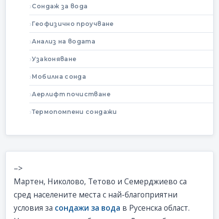
Сондаж за вода
Геофизично проучване
Анализ на водата
Узаконяване
Мобилна сонда
Аерлифт почистване
Термопомпени сондажи
–>
Мартен, Николово, Тетово и Семерджиево са
сред населените места с най-благоприятни
условия за
сондажи за вода
в Русенска област.