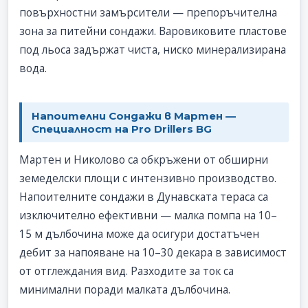
повърхностни замърсители — препоръчителна
зона за питейни сондажи. Варовиковите пластове
под льоса задържат чиста, ниско минерализирана
вода.
Напоителни Сондажи в Мартен —
Специалност на Pro Drillers BG
Мартен и Николово са обкръжени от обширни
земеделски площи с интензивно производство.
Напоителните сондажи в Дунавската тераса са
изключително ефективни — малка помпа на 10–
15 м дълбочина може да осигури достатъчен
дебит за напояване на 10–30 декара в зависимост
от отглеждания вид. Разходите за ток са
минимални поради малката дълбочина.