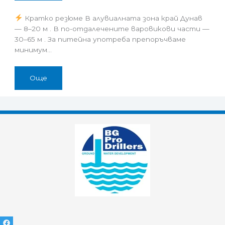
Кратко резюме В алувиалната зона край Дунав
— 8–20 м . В по-отдалечените варовикови части —
30–65 м . За питейна употреба препоръчваме
минимум…
Още