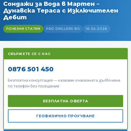
Сондажи за Вода в Мартен –
Дунавска Тераса с Изключителен
Дебит
ПОЛЕЗНИ СТАТИИ
PRO DRILLERS BG
16.04.2026
СВЪРЖЕТЕ СЕ С НАС
0876 501 450
Безплатна консултация — казваме очакваната дълбочина
по телефон без посещение
БЕЗПЛАТНА ОФЕРТА
ГЕОФИЗИЧНО ПРОУЧВАНЕ