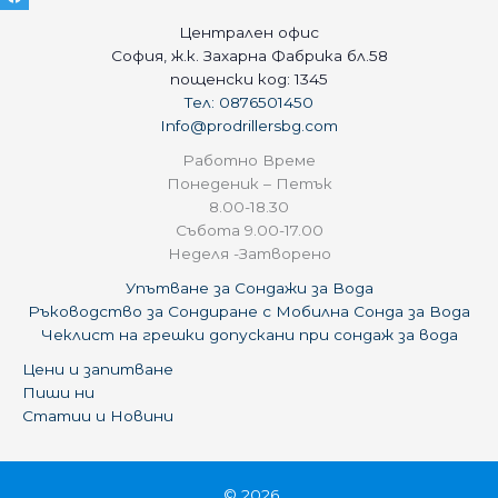
Централен офис
София, ж.к. Захарна Фабрика бл.58
пощенски код: 1345
Тел: 0876501450
Info@prodrillersbg.com
Работно Време
Понеденик – Петък
8.00-18.30
Събота 9.00-17.00
Неделя -Затворено
Упътване за Сондажи за Вода
Ръководство за Сондиране с Мобилна Сонда за Вода
Чеклист на грешки допускани при сондаж за вода
Цени и запитване
Пиши ни
Статии и Новини
© 2026