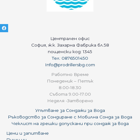
Централен офис
София, ж.к. Захарна Фабрика бл.58
пощенски код: 1345
Тел: 0876501450
Info@prodrillersbg.com
Работно Време
Понеденик – Петък
8.00-18.30
Събота 9.00-17.00
Неделя -Затворено
Упътване за Сондажи за Вода
Ръководство за Сондиране с Мобилна Сонда за Вода
Чеклист на грешки допускани при сондаж за вода
Цени и запитване
Пиши ни