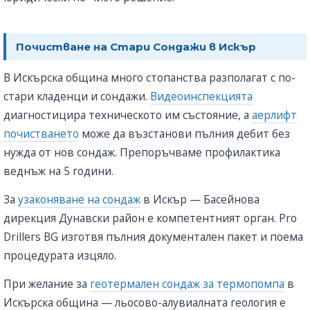
Почистване на Стари Сондажи в Искър
В Искърска община много стопанства разполагат с по-
стари кладенци и сондажи.
Видеоинспекцията
диагностицира техническото им състояние, а
аерлифт
почистването
може да възстанови пълния дебит без
нужда от нов сондаж. Препоръчваме профилактика
веднъж на 5 години.
За
узаконяване на сондаж
в Искър — Басейнова
дирекция Дунавски район е компетентният орган. Pro
Drillers BG изготвя пълния документален пакет и поема
процедурата изцяло.
При желание за
геотермален сондаж за термопомпа
в
Искърска община — льосово-алувиалната геология е