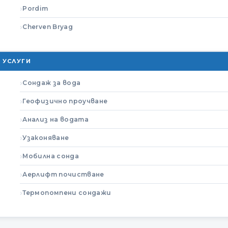
Pordim
Cherven Bryag
УСЛУГИ
Сондаж за вода
Геофизично проучване
Анализ на водата
Узаконяване
Мобилна сонда
Аерлифт почистване
Термопомпени сондажи