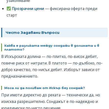
узаконяване
Прозрачни цени
— фиксирана оферта преди
старт
Честo Задавани Въпроси
Каква е разликата между сондажи в долината и в
платото?
В Искърската долина — по-плитко, по-висок дебит,
повече риск от нитрати. В платото — по-дълбоко, по-
добро качество, по-нисък дебит. Изборът зависи от
предназначението.
Мога ли да поливам от Искър без сондаж?
При имоти директно до реката — технически да, но
изисква разрешително. Сондажът е по-надеждно и
юридически по-чисто решение.