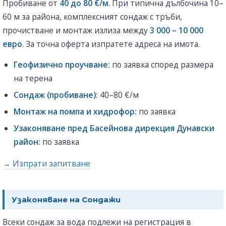
Пробиване от
40 до 80 €/м
. При типична дълбочина 10–
60 м за района, комплексният сондаж с тръби,
прочистване и монтаж излиза между
3 000 – 10 000
евро
. За точна оферта изпратете адреса на имота.
Геофизично проучване:
по заявка според размера
на терена
Сондаж (пробиване):
40–80 €/м
Монтаж на помпа и хидрофор:
по заявка
Узаконяване пред Басейнова дирекция Дунавски
район:
по заявка
→ Изпрати запитване
Узаконяване на Сондажи
Всеки сондаж за вода подлежи на регистрация в