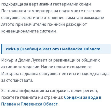
подходяща за вертикални геотермални сонди.
Постоянната температура на подземните пластове
осигурява ефективно отопление зимата и охлаждане
лятото при значително по-ниски разходи от
конвенционалните системи.
Искър (Плевен) е Part от Плевенска Област
Искър и Долни Луковит са развиващи се общини с
активно земеделие. Напоителните сондажи от
Искърската долина осигуряват евтина и надеждна вода
за стопанствата.
За пълна информация за сондажи в целия регион,
посетете главната ни страница:
Сондажи за вода в
Плевен и Плевенска Област
.