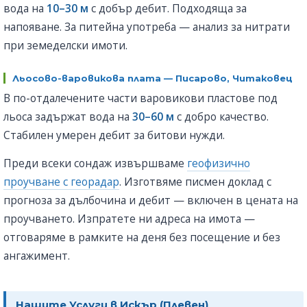
вода на
10–30 м
с добър дебит. Подходяща за
напояване. За питейна употреба — анализ за нитрати
при земеделски имоти.
Льосово-варовикова плата — Писарово, Читаковец
В по-отдалечените части варовикови пластове под
льоса задържат вода на
30–60 м
с добро качество.
Стабилен умерен дебит за битови нужди.
Преди всеки сондаж извършваме
геофизично
проучване с георадар
. Изготвяме писмен доклад с
прогноза за дълбочина и дебит — включен в цената на
проучването. Изпратете ни адреса на имота —
отговаряме в рамките на деня без посещение и без
ангажимент.
Нашите Услуги в Искър (Плевен)