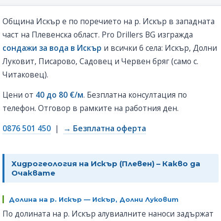
Община Искър е по поречието на р. Искър в западната
част на Плевенска област. Pro Drillers BG изгражда
сондажи за вода в Искър
и всички 6 села: Искър, Долни
Луковит, Писарово, Садовец и Червен бряг (само с.
Читаковец).
Цени от
40 до 80 €/м
. Безплатна консултация по
телефон. Отговор в рамките на работния ден.
0876 501 450
|
→ Безплатна оферта
Хидрогеология на Искър (Плевен) – Какво да
Очаквате
Долина на р. Искър — Искър, Долни Луковит
По долината на р. Искър алувиалните наноси задържат