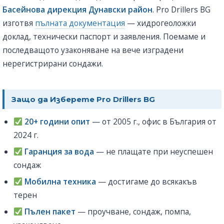
Басейнова дирекция Дунавски район
. Pro Drillers BG
изготвя
пълната документация
— хидрогеоложки
доклад, технически паспорт и заявления. Поемаме и
последващото узаконяване на вече изградени
нерегистрирани сондажи.
Защо да Изберете Pro Drillers BG
20+ години опит
— от 2005 г., офис в България от
2024 г.
Гаранция за вода
— не плащате при неуспешен
сондаж
Мобилна техника
— достигаме до всякакъв
терен
Пълен пакет
— проучване, сондаж, помпа,