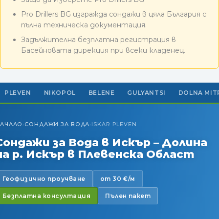
Pro Drillers BG изгражда сондажи в цяла България с
пълна техническа документация.
Задължителна безплатна регистрация в
Басейновата дирекция при всеки кладенец.
PLEVEN
NIKOPOL
BELENE
GULYANTSI
DOLNA MIT
АЧАЛО
СОНДАЖИ ЗА ВОДА
ISKAR PLEVEN
›
›
Сондажи за Вода в Искър – Долина
на р. Искър в Плевенска Област
Геофизично проучване
от 30 €/м
Безплатна консултация
Пълен пакет