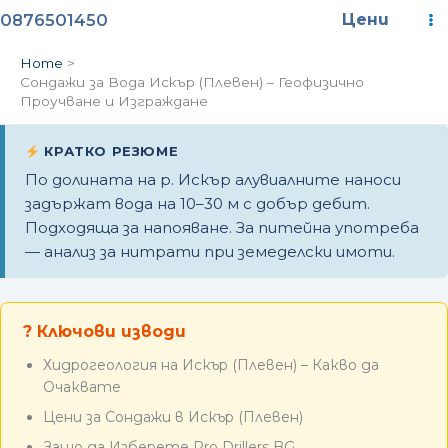
Skip
Ma
0876501450
Цени
to
content
M
Home
Сондажи за Вода Искър (Плевен) – Геофизично
Проучване и Изграждане
КРАТКО РЕЗЮМЕ
По долината на р. Искър алувиалните наноси
задържат вода на 10–30 м с добър дебит.
Подходяща за напояване. За питейна употреба
— анализ за нитрати при земеделски имоти.
? Ключови изводи
Хидрогеология на Искър (Плевен) – Какво да
Очаквате
Цени за Сондажи в Искър (Плевен)
Защо да Изберете Pro Drillers BG