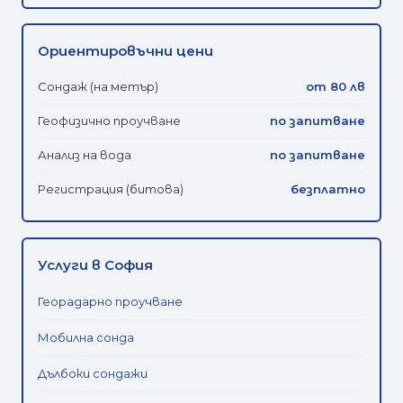
Ориентировъчни цени
Сондаж (на метър)
от 80 лв
Геофизично проучване
по запитване
Анализ на вода
по запитване
Регистрация (битова)
безплатно
Услуги в София
Георадарно проучване
Мобилна сонда
Дълбоки сондажи