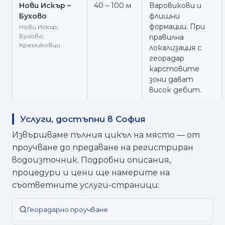
Нови Искър –
40 – 100 м
Варовикови и
Бухово
флишни
формации. При
Нови Искър,
Бухово,
правилна
Кремиковци
локализация с
георадар
карстовите
зони дават
висок дебит.
Услуги, достъпни в София
Извършваме пълния цикъл на място — от
проучване до предаване на регистриран
водоизточник. Подробни описания,
процедури и цени ще намерите на
съответните услуги-страници:
Георадарно проучване