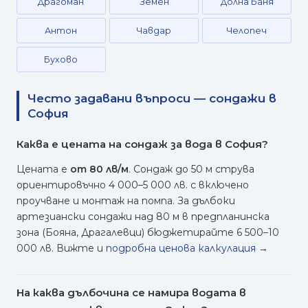
Драгоман
Земен
Долна Баня
Антон
Чавдар
Челопеч
Бухово
Често задавани въпроси — сондажи в
София
Каква е цената на сондаж за вода в София?
Цената е
от 80 лв/м
. Сондаж до 50 м струва
ориентировъчно 4 000–5 000 лв. с включено
проучване и монтаж на помпа. За дълбоки
артезиански сондажи над 80 м в предпланинска
зона (Бояна, Драгалевци) бюджетирайте 6 500–10
000 лв. Вижте и
подробна ценова калкулация →
На каква дълбочина се намира водата в