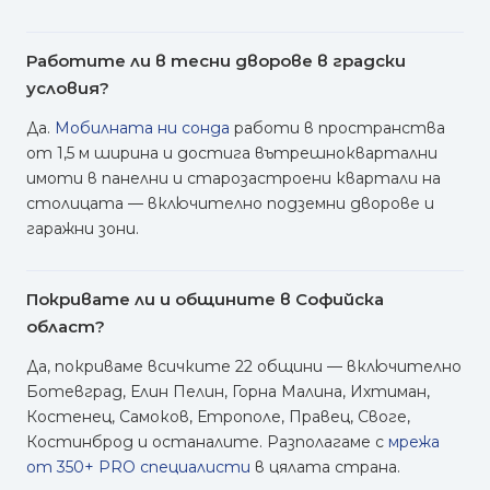
Работите ли в тесни дворове в градски
условия?
Да.
Мобилната ни сонда
работи в пространства
от 1,5 м ширина и достига вътрешноквартални
имоти в панелни и старозастроени квартали на
столицата — включително подземни дворове и
гаражни зони.
Покривате ли и общините в Софийска
област?
Да, покриваме всичките 22 общини — включително
Ботевград, Елин Пелин, Горна Малина, Ихтиман,
Костенец, Самоков, Етрополе, Правец, Своге,
Костинброд и останалите. Разполагаме с
мрежа
от 350+ PRO специалисти
в цялата страна.