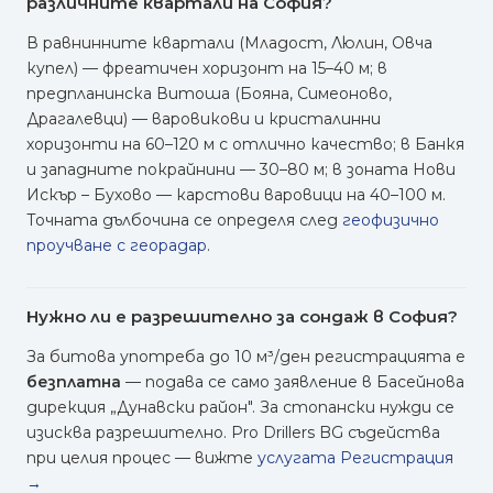
различните квартали на София?
В равнинните квартали (Младост, Люлин, Овча
купел) — фреатичен хоризонт на 15–40 м; в
предпланинска Витоша (Бояна, Симеоново,
Драгалевци) — варовикови и кристалинни
хоризонти на 60–120 м с отлично качество; в Банкя
и западните покрайнини — 30–80 м; в зоната Нови
Искър – Бухово — карстови варовици на 40–100 м.
Точната дълбочина се определя след
геофизично
проучване с георадар
.
Нужно ли е разрешително за сондаж в София?
За битова употреба до 10 м³/ден регистрацията е
безплатна
— подава се само заявление в Басейнова
дирекция „Дунавски район". За стопански нужди се
изисква разрешително. Pro Drillers BG съдейства
при целия процес — вижте
услугата Регистрация
→