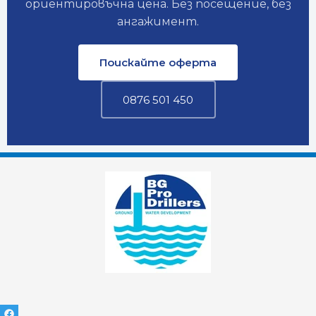
ориентировъчна цена. Без посещение, без
ангажимент.
Поискайте оферта
0876 501 450