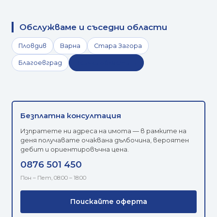
Обслужваме и съседни области
Пловдив
Варна
Стара Загора
Благоевград
Всички области →
Безплатна консултация
Изпратете ни адреса на имота — в рамките на
деня получавате очаквана дълбочина, вероятен
дебит и ориентировъчна цена.
0876 501 450
Пон – Пет, 08:00 – 18:00
Поискайте оферта