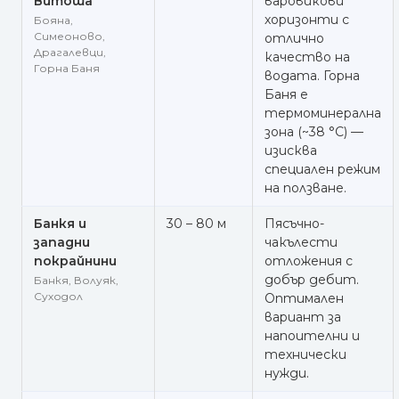
Витоша
варовикови
хоризонти с
Бояна,
Симеоново,
отлично
Драгалевци,
качество на
Горна Баня
водата. Горна
Баня е
термоминерална
зона (~38 °C) —
изисква
специален режим
на ползване.
Банкя и
30 – 80 м
Пясъчно-
западни
чакълести
покрайнини
отложения с
добър дебит.
Банкя, Волуяк,
Суходол
Оптимален
вариант за
напоителни и
технически
нужди.