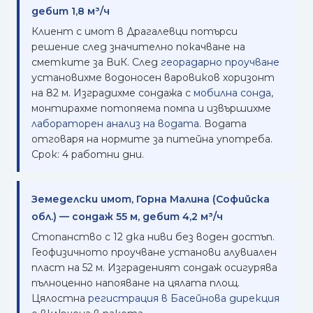
дебит 1,8 м³/ч
Клиент с имот в Драгалевци потърси
решение след значително покачване на
сметките за ВиК. След
георадарно проучване
установихме водоносен варовиков хоризонт
на 82 м. Изградихме сондажа с
мобилна сонда
,
монтирахме потопяема помпа и извършихме
лабораторен анализ на водата
. Водата
отговаря на нормите за питейна употреба.
Срок: 4 работни дни.
Земеделски имот, Горна Малина (Софийска
обл.) — сондаж 55 м, дебит 4,2 м³/ч
Стопанство с 12 дка ниви без воден достъп.
Геофизичното проучване установи алувиален
пласт на 52 м. Изграденият сондаж осигурява
пълноценно напояване на цялата площ.
Цялостна
регистрация в Басейнова дирекция