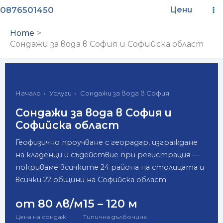
Skip
M
0876501450
Цени
to
M
content
Home
Сондажи за вода в София и Софийска област
Начало
›
Услуги
›
Сондажи за вода в София
Сондажи за вода в София и
Софийска област
Геофизично проучване с георадар, изграждане
на кладенци и съдействие при регистрация —
покриваме всичките 24 района на столицата и
всички 22 общини на Софийска област.
от 80 лв/м
15 – 120 м
Цена на сондаж
Типична дълбочина