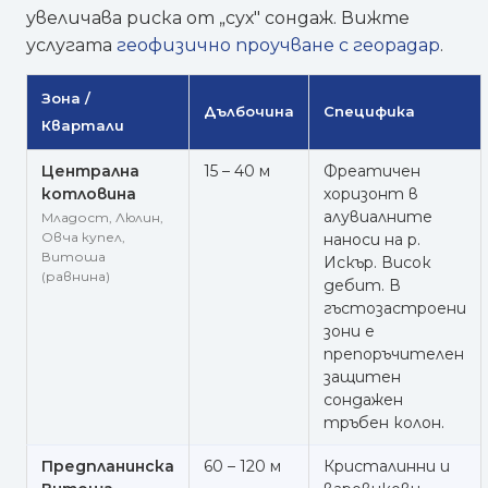
увеличава риска от „сух" сондаж. Вижте
услугата
геофизично проучване с георадар
.
Зона /
Дълбочина
Специфика
Квартали
Централна
15 – 40 м
Фреатичен
котловина
хоризонт в
алувиалните
Младост, Люлин,
Овча купел,
наноси на р.
Витоша
Искър. Висок
(равнина)
дебит. В
гъстозастроени
зони е
препоръчителен
защитен
сондажен
тръбен колон.
Предпланинска
60 – 120 м
Кристалинни и