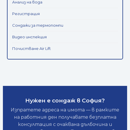
Анализ на вода
Регистрация
Сондажи за термопомпи
Видео инспекция
Почистване Air Lift
Нужен е сондаж в София?
Изпратете адреса на имота — в рамките
на работния ден получавате безплатна
консултация с очаквана дълбочина и