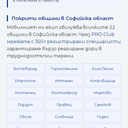
е включена в пакета.
Покрити общини в Софийска област
Мобилният ни екип обслужва всичките 22
общини в Софийска област. Чрез
PRO Club
мрежата с 350+ регистрирани специалисти
гарантираме бързо реагиране дори в
труднодостъпни терени.
Ботевград
Горна Малина
Елин Пелин
Етрополе
Ихтиман
Копривщица
Костенец
Костинброд
Мирково
Пирдоп
Правец
Самоков
Своге
Сливница
Годеч