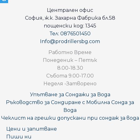
Централен офис
София, ж.к. Захарна Фабрика бл.58
пощенски код: 1345
Тел: 0876501450
Info@prodrillersbg.com
Работно Време
Понеденик – Петък
8.00-18.30
Събота 9.00-17.00
Неделя -Затворено
Упътване за Сондажи за Вода
Ръководство за Сондиране с Мобилна Сонда за
Вода
Чеклист на грешки допускани при сондаж за вода
Цени и запитване
Пиши ни