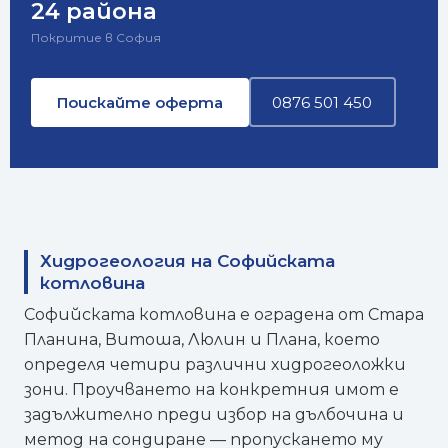
24 района
Покритие в София
Поискайте оферта
0876 501 450
Хидрогеология на Софийската
котловина
Софийската котловина е оградена от Стара
Планина, Витоша, Люлин и Плана, което
определя четири различни хидрогеоложки
зони. Проучването на конкретния имот е
задължително преди избор на дълбочина и
метод на сондиране — пропускането му