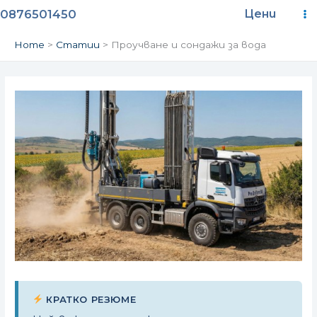
Skip
Ma
0876501450
Цени
to
content
M
Home
Статии
Проучване и сондажи за вода
КРАТКО РЕЗЮМЕ