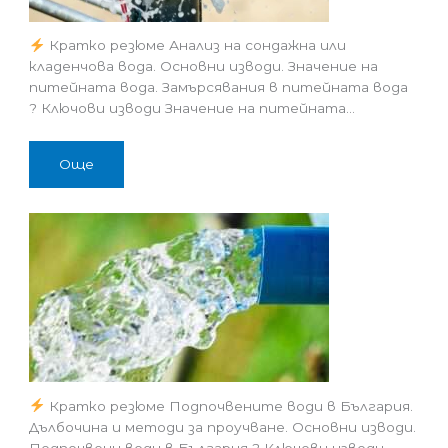
Кратко резюме Анализ на сондажна или
кладенчова вода. Основни изводи. Значение на
питейната вода. Замърсявания в питейната вода
? Ключови изводи Значение на питейната…
Още
Кратко резюме Подпочвените води в България.
Дълбочина и методи за проучване. Основни изводи.
Подпочвени води в България ? Ключови изводи