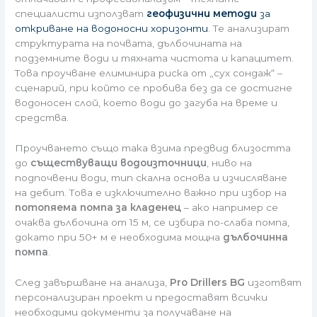
специалисти използват
геофизични методи
за
откриване на водоносни хоризонти
. Те анализират
структурата на почвата, дълбочината на
подземните води и тяхната чистота и капацитет.
Това проучване елиминира риска от „сух сондаж“ –
сценарий, при който се пробива без да се достигне
водоносен слой, което води до загуба на време и
средства.
Проучването също така взима предвид близостта
до
съществуващи водоизточници
, ниво на
подпочвени води, тип скална основа и изчисляване
на дебит. Това е изключително важно при избор на
потопяема помпа за кладенец
– ако например се
очаква дълбочина от 15 м, се избира по-слаба помпа,
докато при 50+ м е необходима мощна
дълбочинна
помпа
.
След завършване на анализа,
Pro Drillers BG
изготвят
персонализиран проект и предоставят всички
необходими документи за получаване на