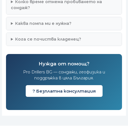
Колко време отнема пробиването на
сондаж?
Каква помпа ми е нужна?
Кога се почиства кладенец?
Нужда от помощ?
Pro Drillers BG — сондажи, геофизика и
поддръжка в цяла България.
? Безплатна консултация