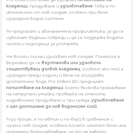
кладенци
, продухване и
удълбочаване
. Това е по-
икономично от нов сондаж, особено при вече
изградена водна система.
Те предлагат и абонаментна профилактика, за да се
избегнат бъдещи повреди и да се поддържа водата
чиста и подходяща за употреба.
Не всички случаи изискват нов сондаж. Понякога е
възможно да се
възстанови или удълбочи
съществуващ дълбок кладенец
, особено ако той е
изграден преди години и вече не осигурява
достатъчно вода. Pro Drillers BG предлагат
почистване на кладенци
, което включва премахване
на натрупани утайки, проверка на стените,
хидравлично продухване и, при нужда,
удълбочаване
с цел достигане до нов водоносен слой
.
Този процес е по-евтин и по-бърз в сравнение с
изцяло нов сондаж, особено когато имотът вече има
изградено водоснабдяване, но то не работи