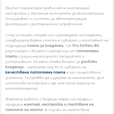
Екипът гарантира правилната инсталация,
настройка и обучение на клиента за експлоатация.
Осигуряват и системи за автоматизация,
филтрация и дистанционно управление.
След успешен сондаж или изграждане на кладенец,
следващата важна стъпка е изборът и монтажът на
подходяща
помпа за кладенец
. Тук
Pro Drillers BG
разполагат с богато портфолио от
потопяеми
помпи
с различна мощност, капацитет и
устойчивост. Когато става въпрос за
дълбоки
кладенци
– например над 30 м, изборът на
качествена потопяема помпа
е от съществено
значение. Тя трябва да издържа на налягането, да е
устойчива на корозия и да има нисък разход на
електроенергия.
Фирмата работи с водещи марки на пазара и
предлага
монтаж, настройка и тестване на
помпите на място
. В случай че имате вече