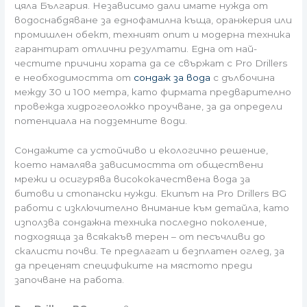
цяла България. Независимо дали имате нужда от
водоснабдяване за еднофамилна къща, оранжерия или
промишлен обект, техният опит и модерна техника
гарантират отлични резултати. Една от най-
честите причини хората да се свържат с Pro Drillers
е необходимостта от
сондаж за вода
с дълбочина
между 30 и 100 метра, като фирмата предварително
провежда хидрогеоложко проучване, за да определи
потенциала на подземните води.
Сондажите са устойчиво и екологично решение,
което намалява зависимостта от обществени
мрежи и осигурява висококачествена вода за
битови и стопански нужди. Екипът на Pro Drillers BG
работи с изключително внимание към детайла, като
използва сондажна техника последно поколение,
подходяща за всякакъв терен – от песъчливи до
скалисти почви. Те предлагат и безплатен оглед, за
да преценят спецификите на мястото преди
започване на работа.