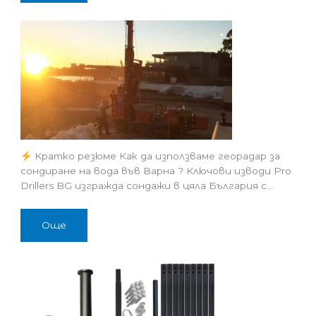
Кратко резюме Как да използваме георадар за
сондиране на вода във Варна ? Ключови изводи Pro
Drillers BG изгражда сондажи в цяла България с…
Още