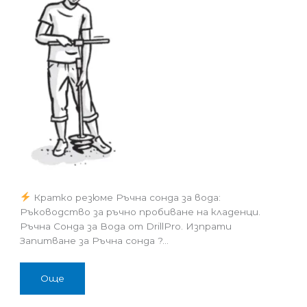
Кратко резюме Ръчна сонда за вода:
Ръководство за ръчно пробиване на кладенци.
Ръчна Сонда за Вода от DrillPro. Изпрати
Запитване за Ръчна сонда ?…
Още