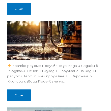
Още
Кратко резюме Проучване за Вода и Содажи в
Кърджали. Основни изводи. Проучване на водни
ресурси. Геофизични проучвания в Кърджали ?
Ключови изводи Проучване на…
Още