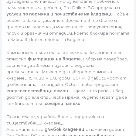
изградена инсталация, но изпитвате проблеми с
налягането или дебита, Pro Drillers BG предлага и
услуги по подмяна и почистване на кладенци
. Това е
особено важно, защото с времето в тръбите и
дъното на кладенеца могат да се натрупат тиня,
пясък и органични отпадъци, което блокира помпата
и влошава качеството на водата.
Компанията също така консултира клиентите си
относно
филтрация на водата
, избор на резервоар,
система за автоматизация и годишна
профилактика. Можете да изберете помпа за
кладенец 15 м, 30 м или дори 100+ м, в зависимост от
дълбочината на сондажа. Освен това предлагат
енергоспестяващи помпи
– идеални за райони без
достъп до електрическа мрежа, където могат да се
комбинират със
соларни панели
Почистване, удълбочаване и поддръжка на
съществуващи кладенци
Ако имате стар
дълбок кладенец
с намален дебит,
Pro Drillers BG може да извърши
почистване на