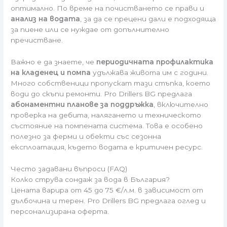
оптимално. По време на почистването се прави и
анализ на водата
, за да се прецени дали е подходяща
за пиене или се нуждае от допълнително
пречистване.
Важно е да знаете, че
периодичната профилактика
на кладенец и помпа
удължава живота им с години.
Много собственици пропускат тази стъпка, което
води до скъпи ремонти. Pro Drillers BG предлага
абонаментни планове за поддръжка
, включително
проверка на дебита, налягането и техническото
състояние на помпената система. Това е особено
полезно за ферми и обекти със сезонна
експлоатация, където водата е критичен ресурс.
Често задавани въпроси (FAQ)
Колко струва сондаж за вода в България?
Цената варира от 45 до 75 €/л.м. в зависимост от
дълбочина и терен. Pro Drillers BG предлага оглед и
персонализирана оферта.