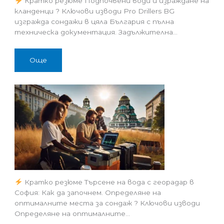
Кратко резюме Подпочвени води и израждане на
кланденци ? Ключови изводи Pro Drillers BG
изгражда сондажи в цяла България с пълна
техническа документация. Задължителна…
Още
Кратко резюме Търсене на вода с георадар в
София: Как да започнем. Определяне на
оптималните места за сондаж ? Ключови изводи
Определяне на оптималните…