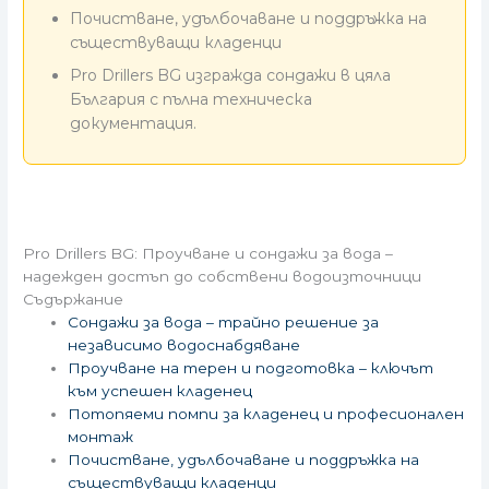
Почистване, удълбочаване и поддръжка на
съществуващи кладенци
Pro Drillers BG изгражда сондажи в цяла
България с пълна техническа
документация.
Pro Drillers BG: Проучване и сондажи за вода –
надежден достъп до собствени водоизточници
Съдържание
Сондажи за вода – трайно решение за
независимо водоснабдяване
Проучване на терен и подготовка – ключът
към успешен кладенец
Потопяеми помпи за кладенец и професионален
монтаж
Почистване, удълбочаване и поддръжка на
съществуващи кладенци