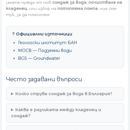
имате нужда от нов
сондаж за вода
,
почистване на
кладенец
, или избор на
потопяема помпа
, ние сме
тук, за да помогнем.
? Официални източници
Геологски институт БАН
МОСВ — Подземни води
BGS — Groundwater
Често задавани въпроси
Колко струва сондаж за вода в България?
Каква е разликата между кладенец и
сондаж?