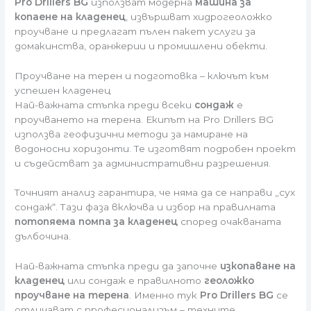
Pro Drillers BG
използват модерна
машина за
копаене на кладенец
, извършват хидрогеоложко
проучване и предлагат пълен пакет услуги за
домакинства, оранжерии и промишлени обекти.
Проучване на терен и подготовка – ключът към
успешен кладенец
Най-важната стъпка преди всеки
сондаж
е
проучването на терена. Екипът на Pro Drillers BG
използва геофизични методи за намиране на
водоносни хоризонти. Те изготвят подробен проект
и съдействат за административни разрешения.
Точният анализ гарантира, че няма да се направи „сух
сондаж“. Тази фаза включва и избор на правилната
потопяема помпа за кладенец
според очакваната
дълбочина.
Най-важната стъпка преди да започне
изкопаване на
кладенец
или сондаж е правилното
геоложко
проучване на терена
. Именно тук
Pro Drillers BG
се
отличават с професионализъм – техните