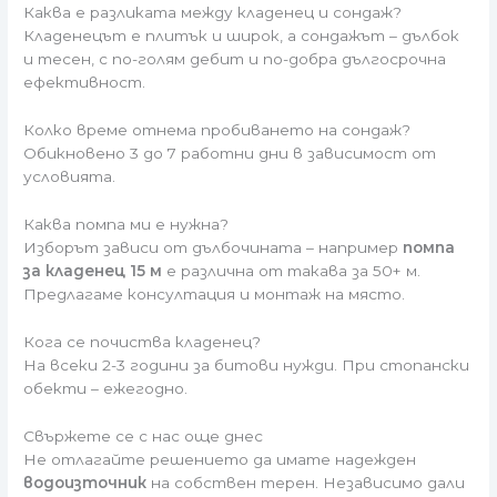
Каква е разликата между кладенец и сондаж?
Кладенецът е плитък и широк, а сондажът – дълбок
и тесен, с по-голям дебит и по-добра дългосрочна
ефективност.
Колко време отнема пробиването на сондаж?
Обикновено 3 до 7 работни дни в зависимост от
условията.
Каква помпа ми е нужна?
Изборът зависи от дълбочината – например
помпа
за кладенец 15 м
е различна от такава за 50+ м.
Предлагаме консултация и монтаж на място.
Кога се почиства кладенец?
На всеки 2-3 години за битови нужди. При стопански
обекти – ежегодно.
Свържете се с нас още днес
Не отлагайте решението да имате надежден
водоизточник
на собствен терен. Независимо дали