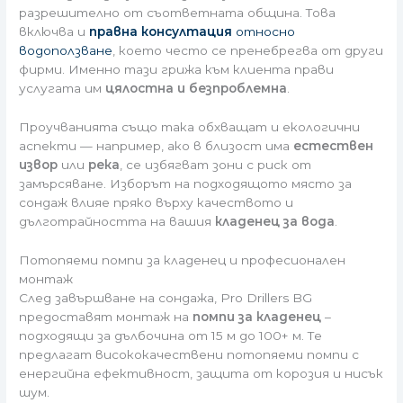
разрешително от съответната община. Това
включва и
правна консултация
относно
водоползване
, което често се пренебрегва от други
фирми. Именно тази грижа към клиента прави
услугата им
цялостна и безпроблемна
.
Проучванията също така обхващат и екологични
аспекти — например, ако в близост има
естествен
извор
или
река
, се избягват зони с риск от
замърсяване. Изборът на подходящото място за
сондаж влияе пряко върху качеството и
дълготрайността на вашия
кладенец за вода
.
Потопяеми помпи за кладенец и професионален
монтаж
След завършване на сондажа, Pro Drillers BG
предоставят монтаж на
помпи за кладенец
–
подходящи за дълбочина от 15 м до 100+ м. Те
предлагат висококачествени потопяеми помпи с
енергийна ефективност, защита от корозия и нисък
шум.