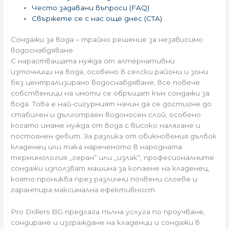
Често задавани въпроси (FAQ)
Свържете се с нас още днес (CTA)
Сондажи за вода – трайно решение за независимо
водоснабдяване
С нарастващата нужда от алтернативни
източници на вода, особено в селски райони и зони
без централизирано водоснабдяване, все повече
собственици на имоти се обръщат към сондажи за
вода. Това е най-сигурният начин да се достигне до
стабилен и дълготраен водоносен слой, особено
когато имаме нужда от вода с високо налягане и
постоянен дебит. За разлика от обикновения дълбок
кладенец или така нареченото в народната
терминология „геран“ или „излак“, професионалните
сондажи използват машина за копаене на кладенец,
която прониква през различни почвени слоеве и
гарантира максимална ефективност.
Pro Drillers BG предлага пълна услуга по проучване,
сондиране и изграждане на кладенци и сондажи в