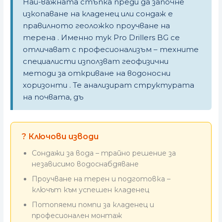
Най-важната стъпка преди да започне
изкопаване на кладенец или сондаж е
правилното геоложко проучване на
терена . Именно тук Pro Drillers BG се
отличават с професионализъм – техните
специалисти използват геофизични
методи за откриване на водоносни
хоризонти . Те анализират структурата
на почвата, дъ
? Ключови изводи
Сондажи за вода – трайно решение за
независимо водоснабдяване
Проучване на терен и подготовка –
ключът към успешен кладенец
Потопяеми помпи за кладенец и
професионален монтаж