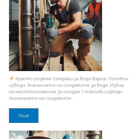
Кратко резюме Сондажи за вода Варна. Основни
изводи. Значението на сондажите за вода. Избор
на местоположение за сондаж ? Ключови изводи
Значението на сондажите…
Още