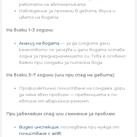
работата на автоматиката.
Наблюдение за промени в дебита, вкуса и
цвета на водата.
На всеки 1–3 години:
Анализ на водата
— за да следите дали
качеството се запазва и дали водата остава
годна за предназначението си. Това е особено
важно при сондажи за питейна вода.
На всеки 3–7 години (или при спад на дебита):
Профилактично почистване на сондажа, дори
да няма явен проблем — превенцията е по-
евтина от аварийния ремонт.
При забележим спад или съмнение за проблем:
Видео инспекция
, последвана при нужда от
почистване с airlift
.