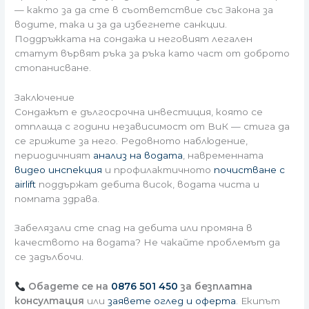
— както за да сте в съответствие със Закона за
водите, така и за да избегнете санкции.
Поддръжката на сондажа и неговият легален
статут вървят ръка за ръка като част от доброто
стопанисване.
Заключение
Сондажът е дългосрочна инвестиция, която се
отплаща с години независимост от ВиК — стига да
се грижите за него. Редовното наблюдение,
периодичният
анализ на водата
, навременната
видео инспекция
и профилактичното
почистване с
airlift
поддържат дебита висок, водата чиста и
помпата здрава.
Забелязали сте спад на дебита или промяна в
качеството на водата? Не чакайте проблемът да
се задълбочи.
Обадете се на
0876 501 450
за безплатна
консултация
или
заявете оглед и оферта
. Екипът