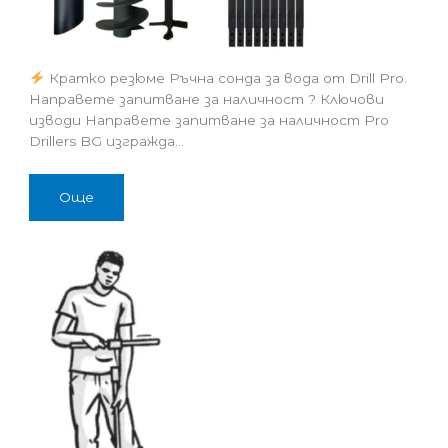
Кратко резюме Ръчна сонда за вода от Drill Pro.
Направете запитване за наличност ? Ключови
изводи Направете запитване за наличност Pro
Drillers BG изгражда…
Още