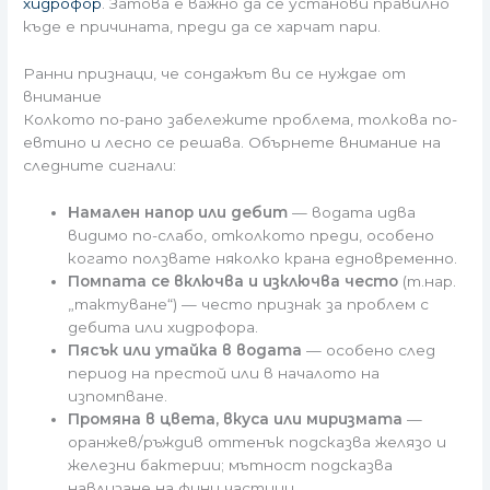
хидрофор
. Затова е важно да се установи правилно
къде е причината, преди да се харчат пари.
Ранни признаци, че сондажът ви се нуждае от
внимание
Колкото по-рано забележите проблема, толкова по-
евтино и лесно се решава. Обърнете внимание на
следните сигнали:
Намален напор или дебит
— водата идва
видимо по-слабо, отколкото преди, особено
когато ползвате няколко крана едновременно.
Помпата се включва и изключва често
(т.нар.
„тактуване“) — често признак за проблем с
дебита или хидрофора.
Пясък или утайка в водата
— особено след
период на престой или в началото на
изпомпване.
Промяна в цвета, вкуса или миризмата
—
оранжев/ръждив оттенък подсказва желязо и
железни бактерии; мътност подсказва
навлизане на фини частици.