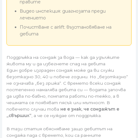
правите
Видео инспекция: диагнозата преди
лечението
Почистване с airlift: възстановяване на
дебита
Поддръжка на сондаж за вода — как да удължите
живота му и да избегнете спад на дебита
Един добре изграден сондаж може да ви служи
безотказно 30, 40 и повече години. Но „безотказно“
не означава „без грижа“. С времето всеки сондаж
постепенно намалява дебита си — водата започва
да идва по-бавно, помпата работи по-тежко, а в
чешмата се появяват пясък или мътност. В
повечето случаи това
не е знак, че сондажът е
„свършил“
, а че се нуждае от поддръжка.
В тази статия обясняваме защо дебитът на
сондажа пада с времето, кои са ранните