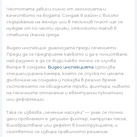
Честотата зависи силно от геологията и
качеството на водата. Сондаж в район с високо
съдържание на желязо или в песъчлив пласт ще се
нуждае от по-чести грижи, отколкото такъв в
стабилна скална среда.
Видео инспекция: диагнозата преди лечението
Преди да се предприеме каквото и да е почистване,
най-разумно е да се види какво точно се случва
вътре в сондажа.
Видео инспекцията
използва
специализирана камера, която се спуска по цялата
дълбочина на сондажа и показва в реално време
състоянието на обсадните тръби, филтъра, нивото
на пясъчните отлагания и евентуални пукнатини
или деформации.
Така се избягва „лечение наслуки“ — знае се точно
дали проблемът е запушен филтър, натрупан пясък,
биообрастване или дефект в конструкцията, и
съответно се избира правилното решение.