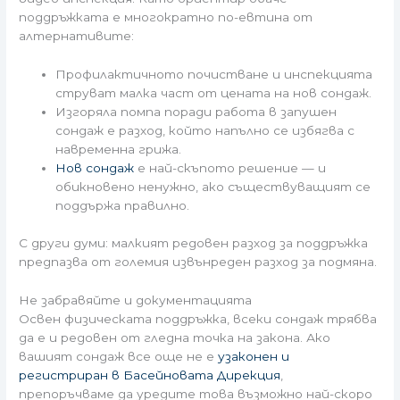
поддръжката е многократно по-евтина от
алтернативите:
Профилактичното почистване и инспекцията
струват малка част от цената на нов сондаж.
Изгоряла помпа поради работа в запушен
сондаж е разход, който напълно се избягва с
навременна грижа.
Нов сондаж
е най-скъпото решение — и
обикновено ненужно, ако съществуващият се
поддържа правилно.
С други думи: малкият редовен разход за поддръжка
предпазва от големия извънреден разход за подмяна.
Не забравяйте и документацията
Освен физическата поддръжка, всеки сондаж трябва
да е и редовен от гледна точка на закона. Ако
вашият сондаж все още не е
узаконен и
регистриран в Басейновата Дирекция
,
препоръчваме да уредите това възможно най-скоро