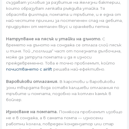
създават условия за развитие на железни бактерии,
които образуват лепкава ръждива утайка. Тя
обраства филтъра, помпата и тръбите, и е една от
най-честите причини за постепенен спад на дебита,
придружен от метален вкус и оранжеви петна.
Натрупване на пясък и утайки на дъното.
С
времето на дъното на сондажа се отлага слой пясък
и тиня. Той „поглъща“ част от полезната дълбочина,
може да затрупа помпата и да я износи
преждевременно. Това е точно проблемът, който
почистването с airlift
решава най-ефективно.
Варовикови отлагания.
В карстови и варовикови
зони твърдата вода оставя калциеви отлагания по
тръбите и помпата, подобно на котлен камък в
бойлер.
Износване на помпата.
Понякога проблемът изобщо
не е в сондажа, а в самата помпа — износени
работни колела, повреден кондензатор или стар