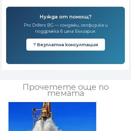
Нужда от помощ?
Pro Drillers BG — сондажи, геофизика и
поддръжка в цяла България.
? Безплатна консултация
Прочетете още по
темата