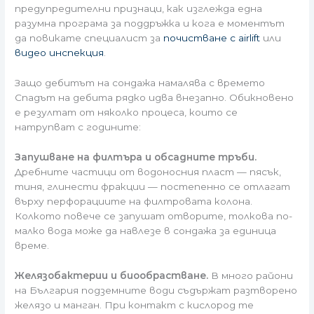
предупредителни признаци, как изглежда една
разумна програма за поддръжка и кога е моментът
да повикате специалист за
почистване с airlift
или
видео инспекция
.
Защо дебитът на сондажа намалява с времето
Спадът на дебита рядко идва внезапно. Обикновено
е резултат от няколко процеса, които се
натрупват с годините:
Запушване на филтъра и обсадните тръби.
Дребните частици от водоносния пласт — пясък,
тиня, глинести фракции — постепенно се отлагат
върху перфорациите на филтровата колона.
Колкото повече се запушат отворите, толкова по-
малко вода може да навлезе в сондажа за единица
време.
Желязобактерии и биообрастване.
В много райони
на България подземните води съдържат разтворено
желязо и манган. При контакт с кислород те