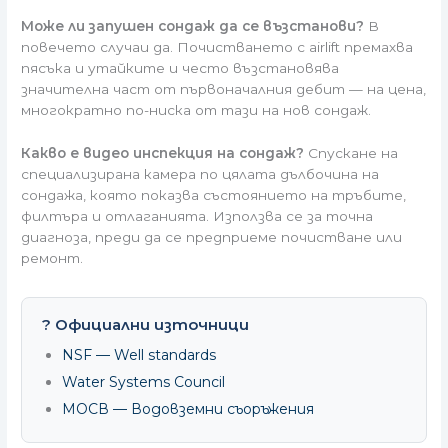
Може ли запушен сондаж да се възстанови?
В
повечето случаи да. Почистването с airlift премахва
пясъка и утайките и често възстановява
значителна част от първоначалния дебит — на цена,
многократно по-ниска от тази на нов сондаж.
Какво е видео инспекция на сондаж?
Спускане на
специализирана камера по цялата дълбочина на
сондажа, която показва състоянието на тръбите,
филтъра и отлаганията. Използва се за точна
диагноза, преди да се предприеме почистване или
ремонт.
? Официални източници
NSF — Well standards
Water Systems Council
МОСВ — Водовземни съоръжения