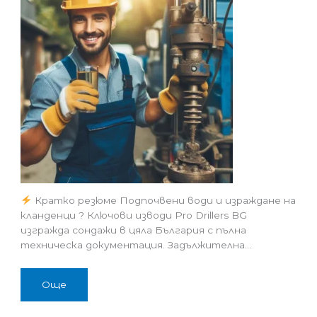
Кратко резюме Подпочвени води и израждане на
кланденци ? Ключови изводи Pro Drillers BG
изгражда сондажи в цяла България с пълна
техническа документация. Задължителна…
Още