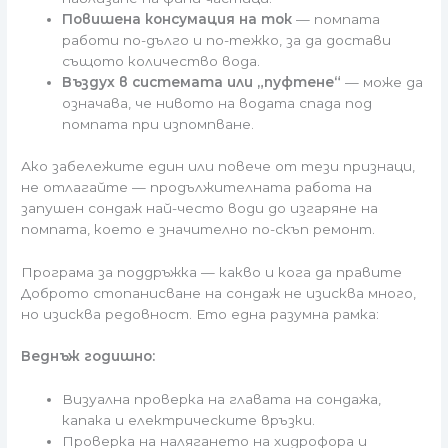
Повишена консумация на ток
— помпата
работи по-дълго и по-тежко, за да достави
същото количество вода.
Въздух в системата или „пуфтене“
— може да
означава, че нивото на водата спада под
помпата при изпомпване.
Ако забележите един или повече от тези признаци,
не отлагайте — продължителната работа на
запушен сондаж най-често води до изгаряне на
помпата, което е значително по-скъп ремонт.
Програма за поддръжка — какво и кога да правите
Доброто стопанисване на сондаж не изисква много,
но изисква редовност. Ето една разумна рамка:
Веднъж годишно:
Визуална проверка на главата на сондажа,
капака и електрическите връзки.
Проверка на налягането на хидрофора и