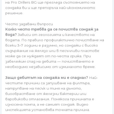
на Pro Drillers BG ще прегледа състоянието на
сондажа ви и ще препоръча най-икономичното
решение.
Често задавани въпроси
Колко често трябва да се почиства сондаж за
вода?
Зависи от геологията и качеството на
водата. По правило профилактично почистване на
всеки 3–7 години е разумно, но сондажи с високо
съдържание на желязо или в песъчливи пластове
може да се нуждаят от по-честа грижа. При
забележим спад на дебита — почистването е
необходимо независимо от изминалото време.
Защо дебитът на сондажа ми е спаднал?
Най-
честите причини са запушване на филтъра,
натрупване на пясък и тиня на дъното,
биообрастване от железни бактерии или
варовикови отлагания. Понякога причината е
износена помпа, а не самият сондаж. Видео
инспекцията установява точната причина.