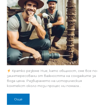
Кратко резюме Ние, като общност, сме все по-
заинтересовани от важността на сондажите за
вода цена. Разбирането на историческия
контекст около този процес ни помага…
Още