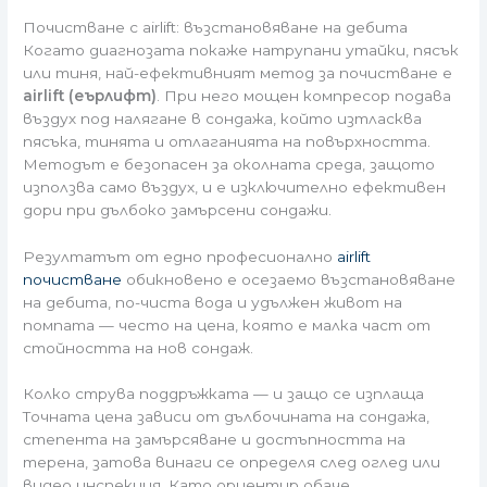
Почистване с airlift: възстановяване на дебита
Когато диагнозата покаже натрупани утайки, пясък
или тиня, най-ефективният метод за почистване е
airlift (еърлифт)
. При него мощен компресор подава
въздух под налягане в сондажа, който изтласква
пясъка, тинята и отлаганията на повърхността.
Методът е безопасен за околната среда, защото
използва само въздух, и е изключително ефективен
дори при дълбоко замърсени сондажи.
Резултатът от едно професионално
airlift
почистване
обикновено е осезаемо възстановяване
на дебита, по-чиста вода и удължен живот на
помпата — често на цена, която е малка част от
стойността на нов сондаж.
Колко струва поддръжката — и защо се изплаща
Точната цена зависи от дълбочината на сондажа,
степента на замърсяване и достъпността на
терена, затова винаги се определя след оглед или
видео инспекция. Като ориентир обаче