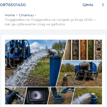
Skip
Ma
0876501450
Цени
to
content
M
Home
Статии
Поддръжка на Поддръжка на сондаж за вода 2026 —
как да избегнете спад на дебита