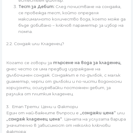
естествен филтър.
Тест за Дебит:
След почистване на сондажа,
се провежда тест, който определя
максималното количество вода, което може да
бъде добивано – ключов параметър за избор на
помпа.
2.2. Сондаж или Кладенец?
Когато се говори за
търсене на вода за кладенец
,
днес често се има предвид изграждане на
дълбочинен сондаж. Сондажът е по-дълбок, с малък
диаметър, черпи от дълбоки и по-чисти водоносни
хоризонти, осигурявайки постоянен дебит, за
разлика от плиткия кладенец.
3. Етап Трети: Цени и Фактори
Един от най-важните въпроси е
„сондажи цена“
или
„сондаж кладенец цена“
. Цената на услугата варира
значително в зависимост от няколко ключови
фактора: