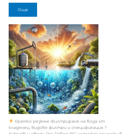
Още
Кратко резюме Филтриране на вода от
кладенец, видове филтри и спецификация ?
Ключови изводи Pro Drillers BG изгражда сондажи в