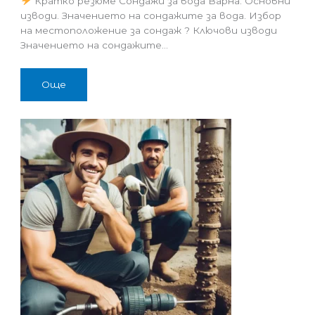
Кратко резюме Сондажи за вода Варна. Основни
изводи. Значението на сондажите за вода. Избор
на местоположение за сондаж ? Ключови изводи
Значението на сондажите…
Още