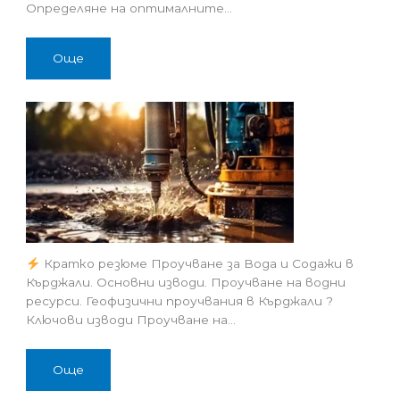
Определяне на оптималните…
Още
Кратко резюме Проучване за Вода и Содажи в
Кърджали. Основни изводи. Проучване на водни
ресурси. Геофизични проучвания в Кърджали ?
Ключови изводи Проучване на…
Още