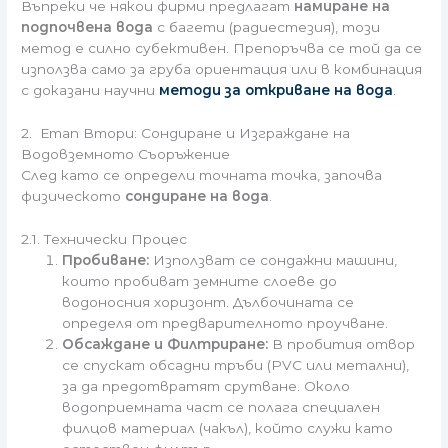
Въпреки че някои фирми предлагат
намиране на
подпочвена вода
с багети (радиестезия), този
метод е силно субективен. Препоръчва се той да се
използва само за груба ориентация или в комбинация
с доказани научни
методи за откриване на вода
.
2. Етап Втори: Сондиране и Изграждане на
Водовземното Съоръжение
След като се определи точната точка, започва
физическото
сондиране на вода
.
2.1. Технически Процес
Пробиване:
Използват се сондажни машини,
които пробиват земните слоеве до
водоносния хоризонт. Дълбочината се
определя от предварителното проучване.
Обсаждане и Филтриране:
В пробития отвор
се спускат обсадни тръби (PVC или метални),
за да предотвратят срутване. Около
водоприемната част се полага специален
филцов материал (чакъл), който служи като