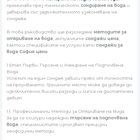
преминава през техническото
сондиране на вода
и
завършва със задължителното узаконяване на
сондажа.
В това ръководство ще разгледаме
методите за
откриване на вода
, актуалните
сондажи цена
,
както и спецификите на услуги като
сондажи за
вода София цени
.
1.Етап Първи: Търсене и Намиране на Подпочвена
Вода
Успехът на един сондаж зависи пряко от точността
на проучването. Грешното място може да доведе до
изключително високи разходи и липса на достатъчен
дебит.
1.1. Професионални Методи за Откриване на Вода
За да се осигури надеждно
търсене на подпочвена
вода
, специалистите използват прецизни
геофизични методи: