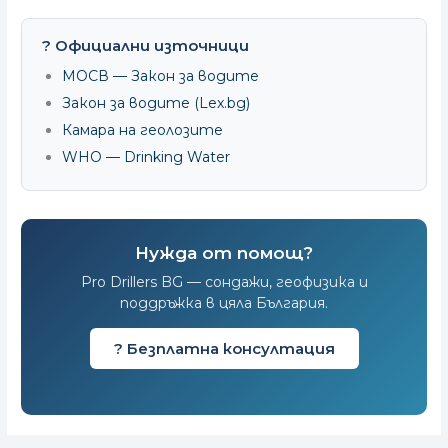
? Официални източници
МОСВ — Закон за водите
Закон за водите (Lex.bg)
Камара на геолозите
WHO — Drinking Water
Нужда от помощ?
Pro Drillers BG — сондажи, геофизика и
поддръжка в цяла България.
? Безплатна консултация