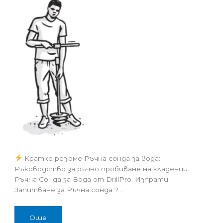
Кратко резюме Ръчна сонда за вода:
Ръководство за ръчно пробиване на кладенци.
Ръчна Сонда за Вода от DrillPro. Изпрати
Запитване за Ръчна сонда ?…
Още