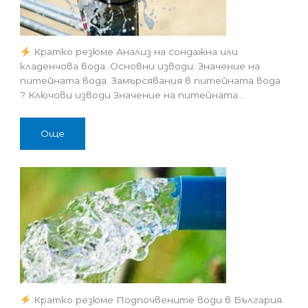
Кратко резюме Анализ на сондажна или
кладенчова вода. Основни изводи. Значение на
питейната вода. Замърсявания в питейната вода
? Ключови изводи Значение на питейната…
Още
Кратко резюме Подпочвените води в България.