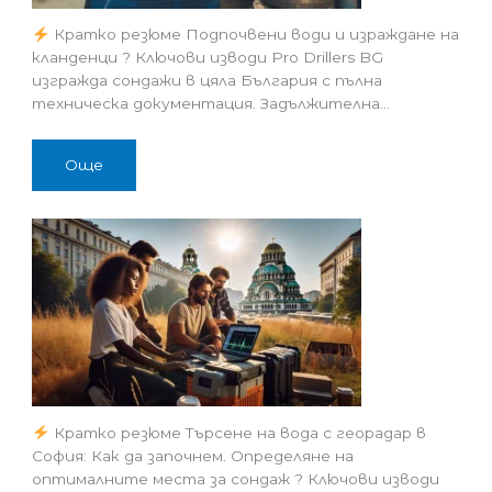
Кратко резюме Подпочвени води и израждане на
кланденци ? Ключови изводи Pro Drillers BG
изгражда сондажи в цяла България с пълна
техническа документация. Задължителна…
Още
Кратко резюме Търсене на вода с георадар в
София: Как да започнем. Определяне на
оптималните места за сондаж ? Ключови изводи