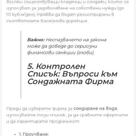
Всички съществуващи кладенци и сондажи, които се
използват за задоволяване на собствени нужди (до
10 куб.м/ден), трябва да бъдат регистрирани в
съответната Басейнова дирекция.
Важно:
Неспазването на закона
може да доведе до сериозни
финансови санкции (глоби).
5. Контролен
Списък: Въпроси към
Сондажната Фирма
Преди да изберете фирма за
сондиране на вода
,
използвайте този списък, за да сравните офертите
и да гарантирате прозрачност:
1. Проучване: