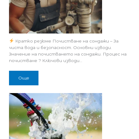
Кратко резюме Почистване на сондажи – За
чиста вода и безопасност. Основни изводи.
Значение на почистването на сондажи. Процес на
почистване ? Ключови изводи…
Още