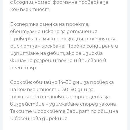
с входящ номер, формална проверка за
комплектност.
Експертна оценка на проекта,
евентуално искане за допълнения.
Проверка на място: позиция, отстояния,
риск от замърсяване. Пробно сондиране и
изпитване на дебит, ако се изисква.
Финално разрешително и вписване в
регистър.
Срокове: обичайно 14–30 дни за проверка
на комплектност и 30–60 дни за
техническо становище; при оценка за
въздействие – удължаване според закона.
Таксите и сроковете варират по община
и басейнова дирекция.