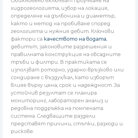
Обикновено включват проучване на
хидрогеологията, избор на локация,
определяне на дълбочина и диаметър,
както и метод на пробиване според
геологията и нужния дебит. Ключови
фактори са
качеството на водата
,
дебитът, законовите разрешения и
правилната конструкция на обсадните
тръби и филтри. В практиката се
използват роторно, ударно-връзково или
сондиране с въздух/кал, като изборът
влияе върху цена, срок и надеждност. За
устойчив резултат се планира
мониторинг, лабораторен анализ и
редовна поддръжка на помпената
система. Следващите раздели
представят причини, стъпки, разходи и
рискове.