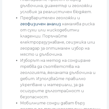
дълбочина, диаметър и геоложки
условия за реалистичен бюджет.
Предварителен геоложки и
геофизичен анализ
намалява риска
от сухи или нискодебитни
кладенци. Поръчайте
електроразузнаване, сеизмика или
георадар за оптимален избор на
място и дълбочина.
Изборът на метод на сондиране
трябва да съответства на
геологията, желаната дълбочина и
дебит. Използвайте правилно
укрепване и материали, за да
осигурите дълготрайност и
безопасност.
Мобилните сонди дават бърз