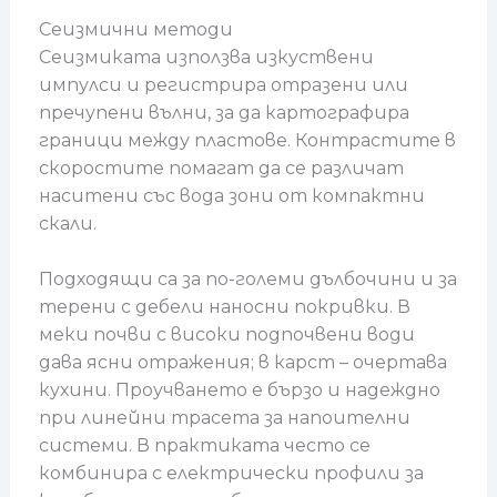
Сеизмични методи
Сеизмиката използва изкуствени
импулси и регистрира отразени или
пречупени вълни, за да картографира
граници между пластове. Контрастите в
скоростите помагат да се различат
наситени със вода зони от компактни
скали.
Подходящи са за по-големи дълбочини и за
терени с дебели наносни покривки. В
меки почви с високи подпочвени води
дава ясни отражения; в карст – очертава
кухини. Проучването е бързо и надеждно
при линейни трасета за напоителни
системи. В практиката често се
комбинира с електрически профили за