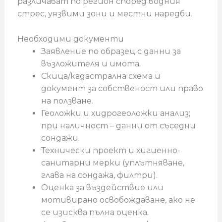
различават по регион според водния
стрес, уязвими зони и местни наредби.
Необходими документи
Заявление по образец с данни за
възложителя и имота.
Скица/кадастрална схема и
документ за собственост или право
на ползване.
Геоложки и хидрогеоложки анализ;
при наличност – данни от съседни
сондажи.
Технически проект и хигиенно-
санитарни мерки (уплътняване,
глава на сондажа, филтри).
Оценка за въздействие или
мотивирано освобождаване, ако не
се изисква пълна оценка.