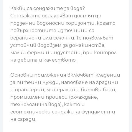
Какви са сондажите за вода?
Сондажите осигуряват достъп до
подземни водоносни хоризонти, когато
повърхностните източници са
ограничени или сезонни. Те позволяват
устойчив водовзем за домакинства,
малки ферми и индустрии, при контрол
на дебита и качеството.
Основни приложения включват: кладенци
за питейни нужди, напояване на градини
и оранжерии, минерални и битови бани,
промишлени процеси (охлаждане,
технологична вода), както и
геотехнически сондажи за фундаменти
на сгради.