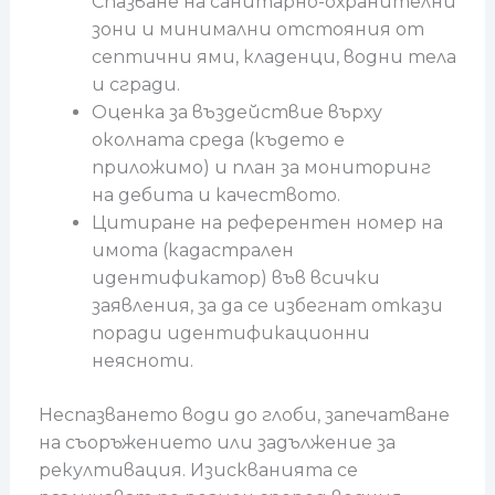
Спазване на санитарно-охранителни
зони и минимални отстояния от
септични ями, кладенци, водни тела
и сгради.
Оценка за въздействие върху
околната среда (където е
приложимо) и план за мониторинг
на дебита и качеството.
Цитиране на референтен номер на
имота (кадастрален
идентификатор) във всички
заявления, за да се избегнат откази
поради идентификационни
неясноти.
Неспазването води до глоби, запечатване
на съоръжението или задължение за
рекултивация. Изискванията се