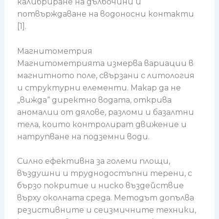
калибриране на дълбочини и
потвърждаване на водоносни контакти
[1].
Магнитометрия
Магнитометрията измерва вариации в
магнитното поле, свързани с литология
и структурни елементи. Макар да не
„вижда“ директно водата, открива
аномалии от дялове, разломи и базалтни
тела, които контролират движение и
натрупване на подземни води.
Силно ефективна за големи площи,
въздушни и труднодостъпни терени, с
бързо покритие и ниско въздействие
върху околната среда. Методът допълва
резистивните и сеизмичните техники,