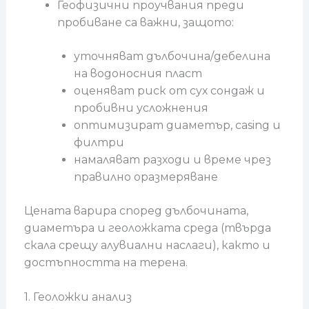
Геофизични проучвания преди
пробиване са важни, защото:
уточняват дълбочина/дебелина
на водоносния пласт
оценяват риск от сух сондаж и
пробивни усложнения
оптимизират диаметър, casing и
филтри
намаляват разходи и време чрез
правилно оразмеряване
Цената варира според дълбочината,
диаметъра и геоложката среда (твърда
скала срещу алувиални наслаги), както и
достъпността на терена.
1. Геоложки анализ