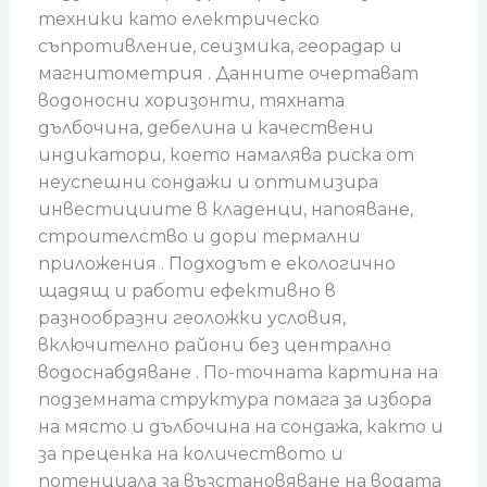
техники като електрическо
съпротивление, сеизмика, георадар и
магнитометрия . Данните очертават
водоносни хоризонти, тяхната
дълбочина, дебелина и качествени
индикатори, което намалява риска от
неуспешни сондажи и оптимизира
инвестициите в кладенци, напояване,
строителство и дори термални
приложения . Подходът е екологично
щадящ и работи ефективно в
разнообразни геоложки условия,
включително райони без централно
водоснабдяване . По-точната картина на
подземната структура помага за избора
на място и дълбочина на сондажа, както и
за преценка на количеството и
потенциала за възстановяване на водата