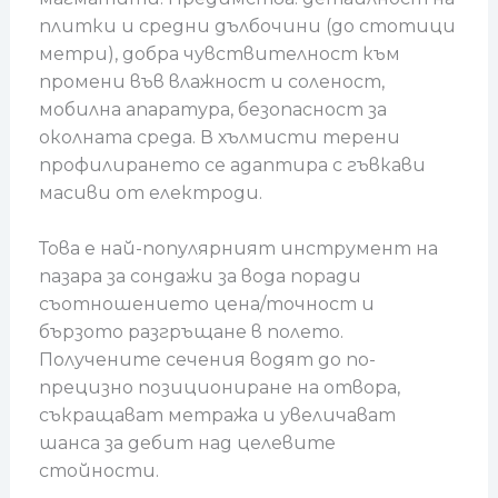
плитки и средни дълбочини (до стотици
метри), добра чувствителност към
промени във влажност и соленост,
мобилна апаратура, безопасност за
околната среда. В хълмисти терени
профилирането се адаптира с гъвкави
масиви от електроди.
Това е най-популярният инструмент на
пазара за сондажи за вода поради
съотношението цена/точност и
бързото разгръщане в полето.
Получените сечения водят до по-
прецизно позициониране на отвора,
съкращават метража и увеличават
шанса за дебит над целевите
стойности.