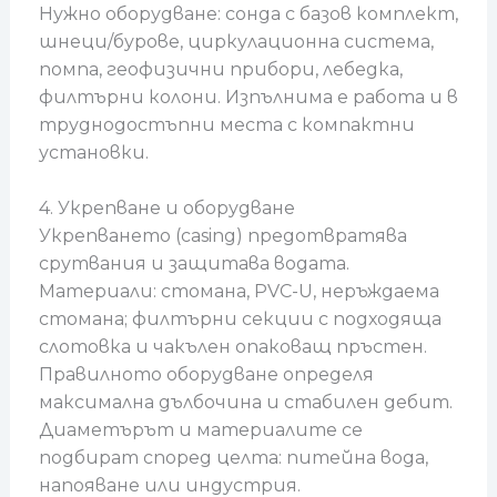
Нужно оборудване: сонда с базов комплект,
шнеци/бурове, циркулационна система,
помпа, геофизични прибори, лебедка,
филтърни колони. Изпълнима е работа и в
труднодостъпни места с компактни
установки.
4. Укрепване и оборудване
Укрепването (casing) предотвратява
срутвания и защитава водата.
Материали: стомана, PVC-U, неръждаема
стомана; филтърни секции с подходяща
слотовка и чакълен опаковащ пръстен.
Правилното оборудване определя
максимална дълбочина и стабилен дебит.
Диаметърът и материалите се
подбират според целта: питейна вода,
напояване или индустрия.