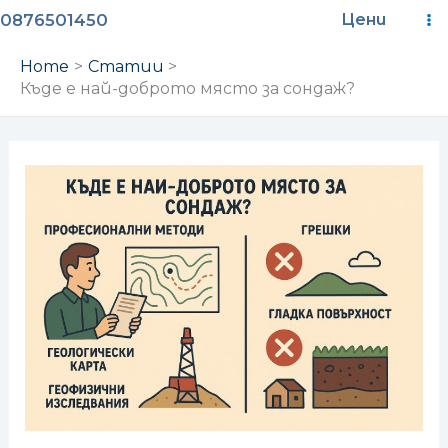
Skip
M
0876501450
Цени
to
M
content
Home
Статии
Къде е най-доброто място за сондаж?