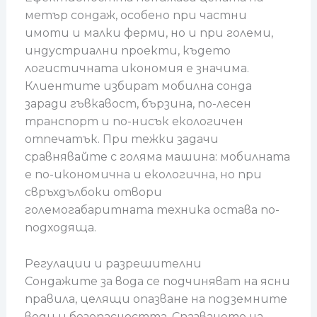
метър сондаж, особено при частни
имоти и малки ферми, но и при големи,
индустриални проекти, където
логистичната икономия е значима.
Клиентите избират мобилна сонда
заради гъвкавост, бързина, по-лесен
транспорт и по-нисък екологичен
отпечатък. При тежки задачи
сравнявайте с голяма машина: мобилната
е по-икономична и екологична, но при
свръхдълбоки отвори
големогабаритната техника остава по-
подходяща.
Регулации и разрешителни
Сондажите за вода се подчиняват на ясни
правила, целящи опазване на подземните
води и безопасността. Спазването на