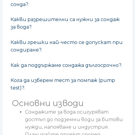
сонда?.
Какви разрешителни са нужни за сондаж
за вода?.
Какви грешки най-често се допускат при
сондиране?.
Как да поддържаме сондажа дългосрочно?.
Кога да изберем тест за помпаж (pump
test)?.
Основни изводи
Сондажите за вода осигуряват
достъп до подземни води за битови
нужди, напояване и индустрия.
Планирайте проект според