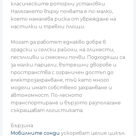
класическите роторни установки.
Налягането върху почвата е по-малко,
което намалява риска от увреждане на
настилки и тревни площи.
Могат да работят еднакво добре в
градски и селски райони, на глинести,
песъчливи и смесени почви. Подходящи са
за малки парцели, вътрешни дворове и
пространства с ограничен достъп до
електрозахранване, тъй като много
модели имат собствено захранване и
автономност. По-лесното
транспортиране и бързото разполагане
съкращават логистиката.
Бързина
Мобилните сонди
ускоряват целия цикъл: