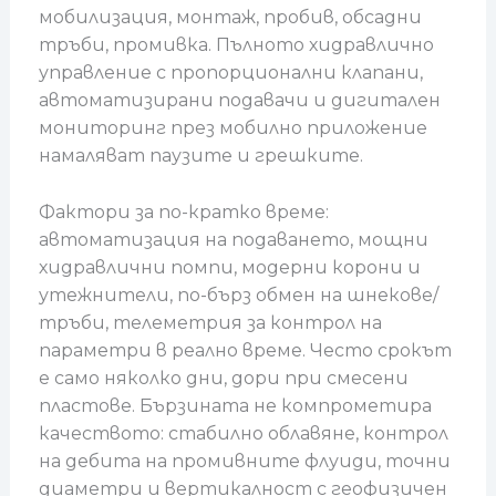
мобилизация, монтаж, пробив, обсадни
тръби, промивка. Пълното хидравлично
управление с пропорционални клапани,
автоматизирани подавачи и дигитален
мониторинг през мобилно приложение
намаляват паузите и грешките.
Фактори за по-кратко време:
автоматизация на подаването, мощни
хидравлични помпи, модерни корони и
утежнители, по-бърз обмен на шнекове/
тръби, телеметрия за контрол на
параметри в реално време. Често срокът
е само няколко дни, дори при смесени
пластове. Бързината не компрометира
качеството: стабилно облавяне, контрол
на дебита на промивните флуиди, точни
диаметри и вертикалност с геофизичен