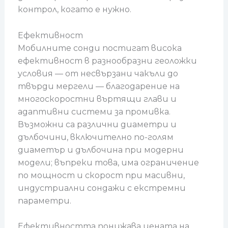
контрол, когато е нужно.
Ефективност
Мобилните сонди постигат висока
ефективност в разнообразни геоложки
условия — от несвързани чакъли до
твърди мергели — благодарение на
многоскоростни въртящи глави и
адаптивни системи за промивка.
Възможни са различни диаметри и
дълбочини, включително по-голям
диаметър и дълбочина при модерни
модели; въпреки това, има ограничение
по мощност и скорост при масивни,
индустриални сондажи с екстремни
параметри.
Ефективността понижава цената на