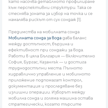
като насочва детайлното профилиране
към перспективни структури. Така се
стеснява зоната за избор на точка и се
намалява рискът от сух сондаж [1].
Предимства на мобилната сонда
Мобилната сонда за вода
дава баланс
между достъпност, бързина и
ефективност при сондажи за вода.
Работи в цяла България — включително
София, Бургас, Казанлък — и достига
труднодостъпни места. Пълното
хидравлично управление и мобилното
приложение подпомагат контрол,
документaция и проследяване без
излишни операции. Изборът между
мобилна сонда и голяма машина остава
стратегически, когато търсите