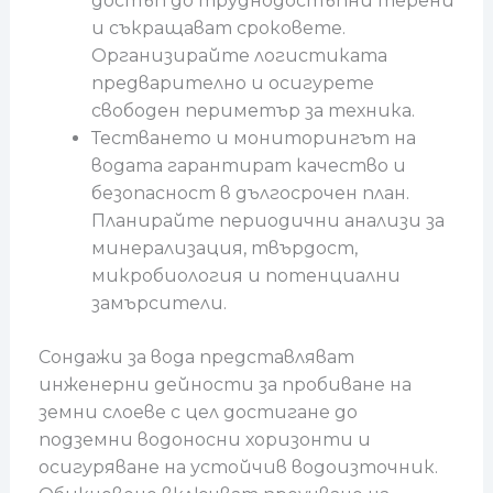
достъп до труднодостъпни терени
и съкращават сроковете.
Организирайте логистиката
предварително и осигурете
свободен периметър за техника.
Тестването и мониторингът на
водата гарантират качество и
безопасност в дългосрочен план.
Планирайте периодични анализи за
минерализация, твърдост,
микробиология и потенциални
замърсители.
Сондажи за вода представляват
инженерни дейности за пробиване на
земни слоеве с цел достигане до
подземни водоносни хоризонти и
осигуряване на устойчив водоизточник.