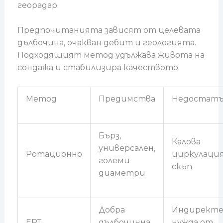
георадар.
Предпочитанията зависят от целевата
дълбочина, очакван дебит и геологията.
Подходящият метод удължава живота на
сондажа и стабилизира качеството.
Метод
Предимства
Недостат
Бърз,
Калова
универсален,
Ротационно
циркулация,
големи
скъп
диаметри
Добра
Индиректе
ЕРТ
дълбочинна
нужда от