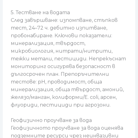
5. Тестване на водата
След завършване: изпомпване, стъпков
тест, 24–72 ч. дебитно изпитване,
пробонабиране. Ключови показатели:
минерализация, твърдост,
микробиология, нитрати/нитрити,
тежки метали, пестициди. Непрекъснат
мониторинг осигурява безопасност в
дългосрочен план. Препоръчителни
тестове: pH, проводимост, обща
минерализация, обща твърдост, амоний,
желязо/манган, колиформи/E. coli, арсен,
флуориди, пестициди при агрозони.
Геофизично проучване за вода
Геофизичното проучване за вода оценява
подземните ресурси чрез неинвазивни