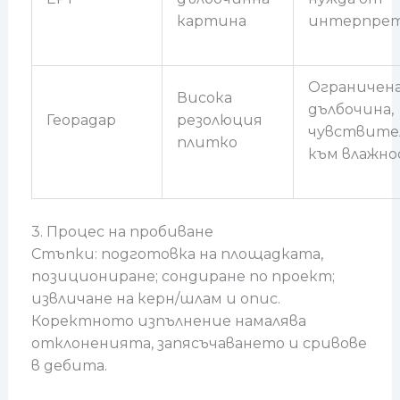
картина
интерпре
Ограничен
Висока
дълбочина,
Георадар
резолюция
чувствите
плитко
към влажн
3. Процес на пробиване
Стъпки: подготовка на площадката,
позициониране; сондиране по проект;
извличане на керн/шлам и опис.
Коректното изпълнение намалява
отклоненията, запясъчаването и сривове
в дебита.