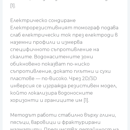
[1].
Електрическо сондиране
Електрорезистивният томограф подава
слаб електрически ток през електроди в
наземни профили и измерва
специфичното съпротивление на
скалите. Водонаситените зони
обикновено показват по-ниско
съпротивление, докато плътни и сухи
пластове — по-високо. Чрез 2D/3D
инверсия се изгражда резистивен модел,
който локализира водоносните
хоризонти и границите им [1].
Методът работи стабилно върху глини,
пясъци, варовици и фрактурирани
магматити. Предимства: детайлност на