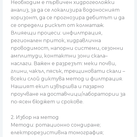
Необходим е първичен хидрогеоложки
анализ, за да се локализира водоносният
хоризонт, да се прогнозира дебитът и да
се определи рискът от колматаж.
Влияещи процеси: инфилтрация,
регионален приток, хидравлична
проводимост, напорни системи, сезонни
амплитуди, контактни зони скала–
наслаги. Важен е разрезът: меки почви,
глини, чакъл, пясък, трещиновати скали –
всеки слой диктува метод и филтрация.
Нашият екип извършва и пазарно
проучване на доставчици/лаборатории за
по-ясен бюджет и срокове.
2. Избор на метод
Методи: ротационно сондиране;
електрорезистивна томография;