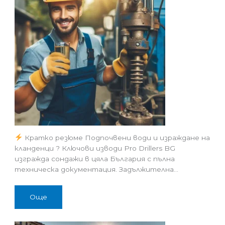
Кратко резюме Подпочвени води и израждане на
кланденци ? Ключови изводи Pro Drillers BG
изгражда сондажи в цяла България с пълна
техническа документация. Задължителна…
Още