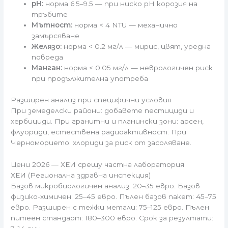
pH:
норма 6.5–9.5 — при ниско pH корозия на
тръбите
Мътност:
норма < 4 NTU — механично
замърсяване
Желязо:
норма < 0.2 мг/л — мирис, цвят, уредна
повреда
Манган:
норма < 0.05 мг/л — неврологичен риск
при продължителна употреба
Разширен анализ при специфични условия
При земеделски райони: добавете пестициди и
хербициди. При гранитни и планински зони: арсен,
флуориди, естествена радиоактивност. При
Черноморието: хлориди за риск от засоляване.
Цени 2026 — ХЕИ срещу частна лаборатория
ХЕИ (Регионална здравна инспекция)
Базов микробиологичен анализ: 20–35 евро. Базов
физико-химичен: 25–45 евро. Пълен базов пакет: 45–75
евро. Разширен с тежки метали: 75–125 евро. Пълен
питеен стандарт: 180–300 евро. Срок за резултати: