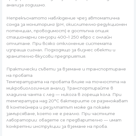
анализа годишно.
Непрекъснатото наблюдение чрез автоматична
сонда за мониторинг (pH, окислително-редукционен
потенциал, проводимост) е достъпна опция:
стационарни сензори 400–1 250 евро с онлайн
отчитане. При всяко отклонение системата
изпраща сигнал. Подходящо за бизнес обекти и
хранително-вкусови предприятия.
Практически съвети за вземане и транспортиране
на пробата
Температурата на пробата влияе на точността на
микробиологичния анализ. Транспортирайте в
хладилна чанта с лед — никога в гореща кола. При
температура над 20°C бактериите се размножават
в контейнера и резултатът може да покаже
замърсяване, което не е реално. При частните
лаборатории: обадете се предварително — имат
конкретни инструкции за вземане на проба.