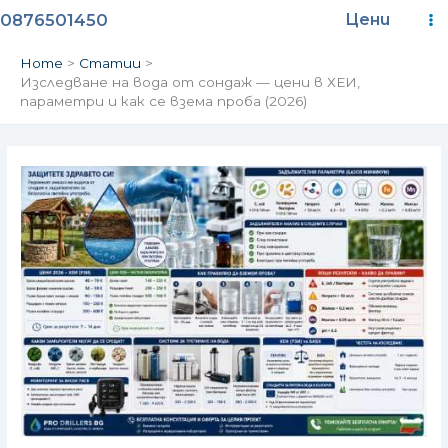
Skip
Ma
0876501450
Цени
to
content
M
Home
Статии
Изследване на вода от сондаж — цени в ХЕИ,
параметри и как се взема проба (2026)