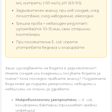
мл), нитрати (<50 мг/л), pH (6.5–9.5).
Задължителен анализ: при нов сондаж, след
почистване, след наводнение, ежегодно.
Грешна проба = невалиден резултат:
изпомпвайте 10–15 мин, само стерилни
контейнери.
При положителна E. coli: спрете
употребата веднага и хлорирайте.
Защо изследването на водата е задължително?
Имате сондаж или кладенец и ползвате водата за
пиене? Кога последно правихте анализ? Подземната
вода може да съдържа замърсители, невидими и
невкусими, но опасни за здравето:
Микробиологични замърсители
— E. coli,
колиформни бактерии (причиняват чревни
инфекции)