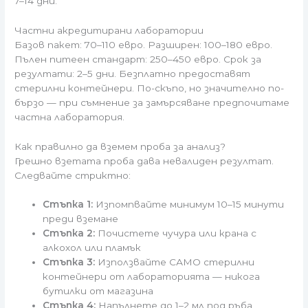
7–14 дни.
Частни акредитирани лаборатории
Базов пакет: 70–110 евро. Разширен: 100–180 евро.
Пълен питеен стандарт: 250–450 евро. Срок за
резултати: 2–5 дни. Безплатно предоставят
стерилни контейнери. По-скъпо, но значително по-
бързо — при съмнение за замърсяване предпочитаме
частна лаборатория.
Как правилно да вземем проба за анализ?
Грешно взетата проба дава невалиден резултат.
Следвайте стриктно:
Стъпка 1:
Изпомпвайте минимум 10–15 минути
преди вземане
Стъпка 2:
Почистете чучура или крана с
алкохол или пламък
Стъпка 3:
Използвайте САМО стерилни
контейнери от лабораторията — никога
бутилки от магазина
Стъпка 4:
Напълнете до 1–2 мл под ръба