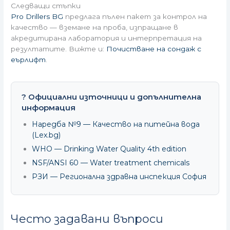
Следващи стъпки
Pro Drillers BG
предлага пълен пакет за контрол на
качество — вземане на проба, изпращане в
акредитирана лаборатория и интерпретация на
резултатите. Вижте и:
Почистване на сондаж с
еърлифт
.
? Официални източници и допълнителна
информация
Наредба №9 — Качество на питейна вода
(Lex.bg)
WHO — Drinking Water Quality 4th edition
NSF/ANSI 60 — Water treatment chemicals
РЗИ — Регионална здравна инспекция София
Често задавани въпроси