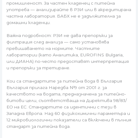
промишленост. За частен кладенец с питейна
употреба — анализирайте в РЗИ или в акредитирана
частна лаборатория. БАБХ не е задължителна за
домашни кладенци.
Важна подробност: РЗИ не дава препоръки за
филтрация след анализа — само установява
превишаването на нормите. Частните
лаборатории (като Аналитика, EUROFINS Bulgaria,
или ДИАНА) по-често предоставят интерпретация
и препоръки за третиране.
Кои са стандартите за питейна вода в България
България прилага Наредба №9 от 2001 г. за
качеството на водата, предназначена за питейно-
битови цели, съответстваща на Директива 98/83/
ЕО на ЕС. Стандартите са идентични с тези в
Западна Европа. Над 60 физикохимични параметъра и
12 микробиологични показатели са включени в пълния
стандарт за питейна вода.