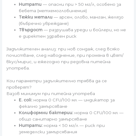
Нитрати
— опасни при > 50 мг/л, особено за
бебета (метхемоглобинемия)
Тежки метали
— арсен, олово, манган, желязо
(бъбречно увреждане)
Твърдост
— разрушава уреди и бойлери, но не
е директен здравен риск
Задължителен анализ: при нов сондаж, след всяко
почистване, след наводнение, при промяна в цвят/
вкус/мирис, и ежегодно при редовна питейна
употреба.
Кои параметри задължително трябва да се
проверят?
Базов минимум при питейна употреба
E. coli:
норма 0 CFU/100 мл — индикатор за
фекално замърсяване
Колиформни бактерии:
норма 0 CFU/100 мл —
общо санитарно замърсяване
Нитрати:
норма < 50 мг/л — риск при
земеделски замърсявания