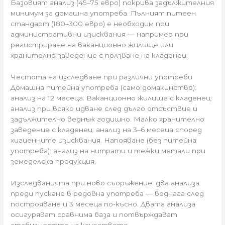
Базовият анализ (45–75 евро) покрива задължителния
минимум за домашна употреба. Пълният питеен
стандарт (180–300 евро) е необходим при
административни изисквания — например при
регистриране на ваканционно жилище или
хранително заведение с ползване на кладенец.
Честота на изследване при различни употреби
Домашна питейна употреба (само домакинство):
анализ на 12 месеца. Ваканционно жилище с кладенец:
анализ при всяко идване след дълго отсъствие и
задължително веднъж годишно. Малко хранително
заведение с кладенец: анализ на 3–6 месеца според
хигиенните изисквания. Напояване (без питейна
употреба): анализ на нитрати и тежки метали при
земеделска продукция.
Изследванията при ново съоръжение: два анализа
преди пускане в редовна употреба — веднага след
построяване и 3 месеца по-късно. Двата анализа
осигуряват сравнима база и потвърждават
стабилността на качеството.