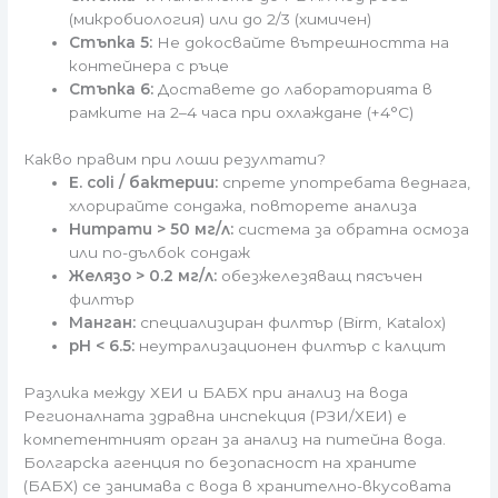
(микробиология) или до 2/3 (химичен)
Стъпка 5:
Не докосвайте вътрешността на
контейнера с ръце
Стъпка 6:
Доставете до лабораторията в
рамките на 2–4 часа при охлаждане (+4°C)
Какво правим при лоши резултати?
E. coli / бактерии:
спрете употребата веднага,
хлорирайте сондажа, повторете анализа
Нитрати > 50 мг/л:
система за обратна осмоза
или по-дълбок сондаж
Желязо > 0.2 мг/л:
обезжелезяващ пясъчен
филтър
Манган:
специализиран филтър (Birm, Katalox)
pH < 6.5:
неутрализационен филтър с калцит
Разлика между ХЕИ и БАБХ при анализ на вода
Регионалната здравна инспекция (РЗИ/ХЕИ) е
компетентният орган за анализ на питейна вода.
Болгарска агенция по безопасност на храните
(БАБХ) се занимава с вода в хранително-вкусовата