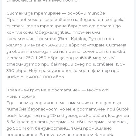
Системи за третиране — основни типове
При проблеми с качеството на водата от сондажа
системите за третиране варират от прости до
комплексни. Обезжелезяващ пясъчен или
каталитичен филтър (Birm, Katalox, Pyrolox) при
желязо и манган: 750–2 300 евро монтиран. Система
за обратна осмоза при нитрати, соленост и тежки
метали: 250–1 250 евро за под-мивков модел. UV
стерилизатор при бактерии след почистване: 150–
350 евро. Неутрализационен калцит-филтър при
ниско pH: 400–1 000 евро.
Кога анализът не е достатъчен — нужда от
мониторинг
Един анализ годишно е минималният стандарт за
питейна безопасност, но не е достатъчен при висок
риск: кладенец под 20 м в земеделски район, кладенец
в близост до птицеферма или свинеферма, кладенец
до 500 м от бензиностанция или промишлено
предприятие. В тези случаи препоръчваме два