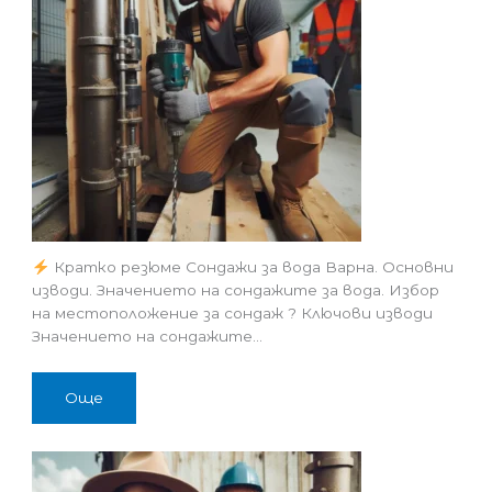
Кратко резюме Сондажи за вода Варна. Основни
изводи. Значението на сондажите за вода. Избор
на местоположение за сондаж ? Ключови изводи
Значението на сондажите…
Още