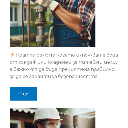
Кратко резюме Когато използвате вода
от сондаж или кладенец за питейни цели,
е важно тя да бъде пречистена правилно,
за да се гарантира безопасността…
Още