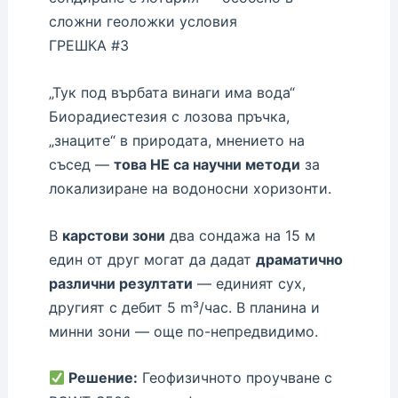
сложни геоложки условия
ГРЕШКА #3
„Тук под върбата винаги има вода“
Биорадиестезия с лозова пръчка,
„знаците“ в природата, мнението на
съсед —
това НЕ са научни методи
за
локализиране на водоносни хоризонти.
В
карстови зони
два сондажа на 15 м
един от друг могат да дадат
драматично
различни резултати
— единият сух,
другият с дебит 5 m³/час. В планина и
минни зони — още по-непредвидимо.
Решение:
Геофизичното проучване с