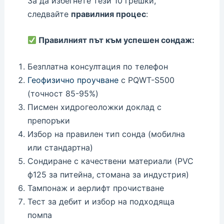
За да избегнете тези 10 грешки,
следвайте
правилния процес
:
Правилният път към успешен сондаж:
Безплатна консултация по телефон
Геофизично проучване
с PQWT-S500
(точност 85-95%)
Писмен хидрогеоложки доклад с
препоръки
Избор на правилен тип сонда (мобилна
или стандартна)
Сондиране с качествени материали (PVC
ф125 за питейна, стомана за индустрия)
Тампонаж и аерлифт прочистване
Тест за дебит и избор на подходяща
помпа