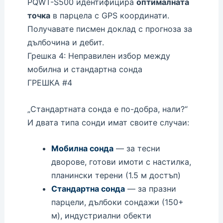
PQWT-S500 идентифицира
оптималната
точка
в парцела с GPS координати.
Получавате писмен доклад с прогноза за
дълбочина и дебит.
Грешка 4: Неправилен избор между
мобилна и стандартна сонда
ГРЕШКА #4
„Стандартната сонда е по-добра, нали?“
И двата типа сонди имат своите случаи:
Мобилна сонда
— за тесни
дворове, готови имоти с настилка,
планински терени (1.5 м достъп)
Стандартна сонда
— за празни
парцели, дълбоки сондажи (150+
м), индустриални обекти