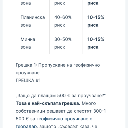
зона
риск
риск
Планинска
40–60%
10–15%
зона
риск
риск
Минна
30–50%
10–15%
зона
риск
риск
Грешка 1: Пропускане на геофизично
проучване
ГРЕШКА #1
„Защо да плащам 500 € за проучване?“
Това е най-скъпата грешка.
Много
собственици решават да спестят 300-1
500 € за
геофизично проучване с
георадар
, защото „съседът каза, че