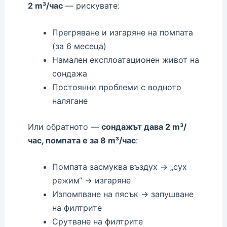
2 m³/час
— рискувате:
Прегряване и изгаряне на помпата
(за 6 месеца)
Намален експлоатационен живот на
сондажа
Постоянни проблеми с водното
налягане
Или обратното —
сондажът дава 2 m³/
час, помпата е за 8 m³/час
:
Помпата засмуква въздух → „сух
режим“ → изгаряне
Изпомпване на пясък → запушване
на филтрите
Срутване на филтрите