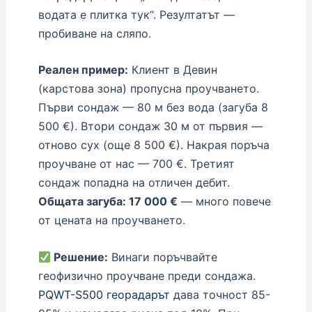
водата е плитка тук“. Резултатът —
пробиване на сляпо.
Реален пример:
Клиент в Девин
(карстова зона) пропусна проучването.
Първи сондаж — 80 м без вода (загуба 8
500 €). Втори сондаж 30 м от първия —
отново сух (още 8 500 €). Накрая поръча
проучване от нас — 700 €. Третият
сондаж попадна на отличен дебит.
Общата загуба: 17 000 €
— много повече
от цената на проучването.
Решение:
Винаги поръчвайте
геофизично проучване преди сондажа.
PQWT-S500 георадарът
дава точност 85-