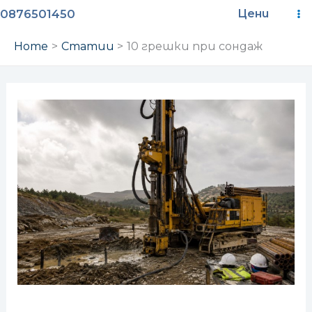
Skip
M
0876501450
Цени
to
M
content
Home
Статии
10 грешки при сондаж