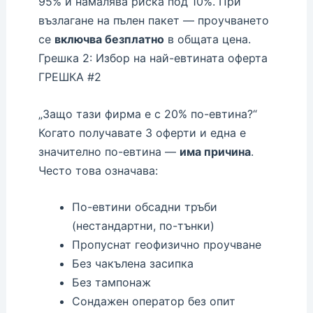
95% и намалява риска под 10%. При
възлагане на пълен пакет — проучването
се
включва безплатно
в общата цена.
Грешка 2: Избор на най-евтината оферта
ГРЕШКА #2
„Защо тази фирма е с 20% по-евтина?“
Когато получавате 3 оферти и една е
значително по-евтина —
има причина
.
Често това означава:
По-евтини обсадни тръби
(нестандартни, по-тънки)
Пропуснат геофизично проучване
Без чакълена засипка
Без тампонаж
Сондажен оператор без опит