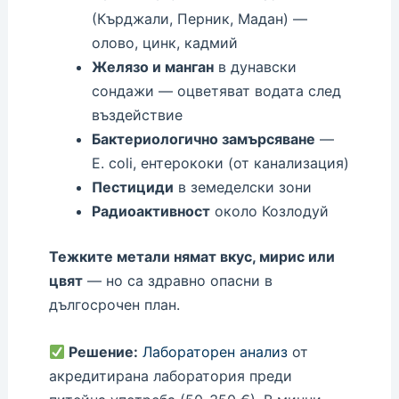
(Кърджали, Перник, Мадан) —
олово, цинк, кадмий
Желязо и манган
в дунавски
сондажи — оцветяват водата след
въздействие
Бактериологично замърсяване
—
E. coli, ентерококи (от канализация)
Пестициди
в земеделски зони
Радиоактивност
около Козлодуй
Тежките метали нямат вкус, мирис или
цвят
— но са здравно опасни в
дългосрочен план.
Решение:
Лабораторен анализ
от
акредитирана лаборатория преди