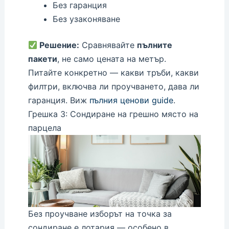
Без гаранция
Без узаконяване
Решение:
Сравнявайте
пълните
пакети
, не само цената на метър.
Питайте конкретно — какви тръби, какви
филтри, включва ли проучването, дава ли
гаранция. Виж
пълния ценови guide
.
Грешка 3: Сондиране на грешно място на
парцела
Без проучване изборът на точка за
сондиране е лотария — особено в