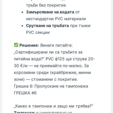
тръби без покритие
Замърсяване на водата
от
нестандартни PVC материали
Срутване на тръбата
при тънки
PVC секции
Решение:
Винаги питайте:
„Сертифицирани ли са тръбите за
питейна вода?“ PVC ф125 ще струва 20-
30 €/м — не приемайте по-малко. За
корозивни среди (крайбрежие, минни
зони) — стоманени с покритие.
Грешка 6: Пропускане на тампонажа
ГРЕШКА #6
„Какво е тампонаж и защо ми трябва?“
Тампонаж
е циментиране на