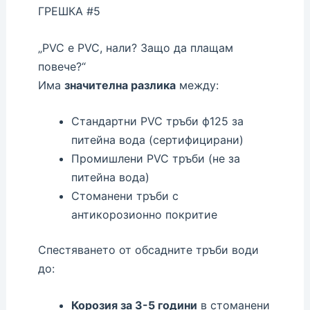
ГРЕШКА #5
„PVC е PVC, нали? Защо да плащам
повече?“
Има
значителна разлика
между:
Стандартни PVC тръби ф125 за
питейна вода (сертифицирани)
Промишлени PVC тръби (не за
питейна вода)
Стоманени тръби с
антикорозионно покритие
Спестяването от обсадните тръби води
до:
Корозия за 3-5 години
в стоманени