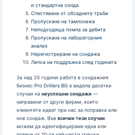
и стандартна сонда
Спестяване от обсадните тръби
Пропускане на тампонажа
Неподходяща помпа за дебита
Пропускане на лабораторния
анализ
Нерегистриране на сондажа
Липса на поддръжка след годината
За над 20 години работа в сондажния
бизнес
Pro Drillers BG
е видяла десетки
случаи на
неуспешни сондажи
—
направени от други фирми, които
клиентите идват при нас за поправка или
нов сондаж. Във
всички тези случаи
можем да идентифицираме една или
повече от 10-те най-чести грешки.