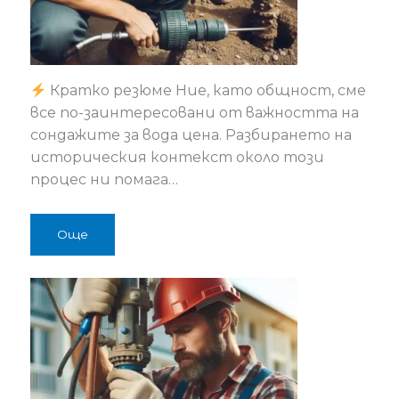
Кратко резюме Ние, като общност, сме
все по-заинтересовани от важността на
сондажите за вода цена. Разбирането на
историческия контекст около този
процес ни помага…
Още