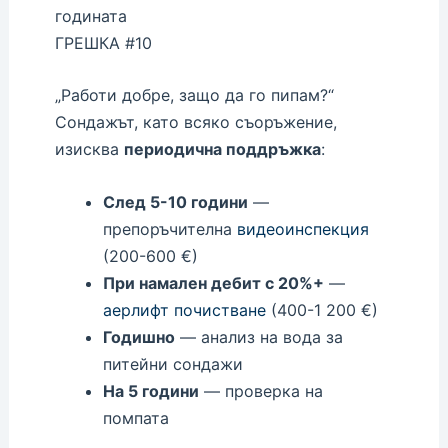
годината
ГРЕШКА #10
„Работи добре, защо да го пипам?“
Сондажът, като всяко съоръжение,
изисква
периодична поддръжка
:
След 5-10 години
—
препоръчителна
видеоинспекция
(200-600 €)
При намален дебит с 20%+
—
аерлифт почистване
(400-1 200 €)
Годишно
— анализ на вода за
питейни сондажи
На 5 години
— проверка на
помпата