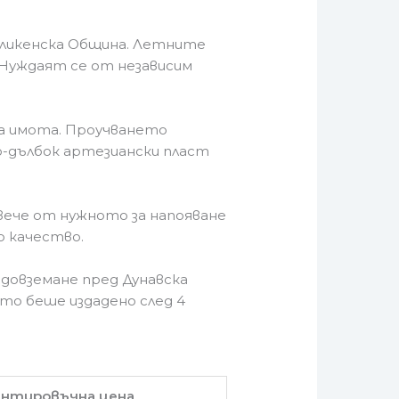
авликенска Община. Летните
Нуждаят се от независим
на имота. Проучването
о-дълбок артезиански пласт
овече от нужното за напояване
о качество.
довземане пред Дунавска
ото беше издадено след 4
нтировъчна цена