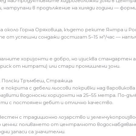
ред най-продуктивните хидрогеоложки зони в Центра
ини, натрупани в продължение на хиляди години — фор
а около Горна Оряховица, където реките Янтра и Ро
те от успешни сондажи достигат 5–15 м³/час — напъ
алните хоризонти е добро, но изисква стандартен а
(риск от нитрати) или стари промишлени зони.
и, Полски Тръмбеш, Стражица
 покрита с дебели льосови покривки над варовикова
звити водоносни хоризонти на 25–55 метра. По-дълб
ти с постоянен дебит и отлично качество.
звестен с традиционно лозарство и зеленчукопроиз
о ценни: поливането от централното водоснабдяване
дни запаси са значителни.