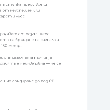
на стъпка преди всеки
а от неуспешен или
арст и льос.
тразяват от различните
мето на връщане на сигнала и
 150 метра.
е: оптималната точка за
огията е неинвазивна — не се
спешно сондиране до под 6% —