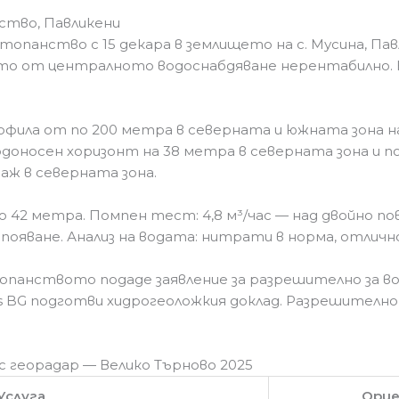
нство, Павликени
топанство с 15 декара в землището на с. Мусина, П
ето от централното водоснабдяване нерентабилно. 
офила от по 200 метра в северната и южната зона 
доносен хоризонт на 38 метра в северната зона и п
аж в северната зона.
 42 метра. Помпен тест: 4,8 м³/час — над двойно п
апояване. Анализ на водата: нитрати в норма, отличн
панството подаде заявление за разрешително за во
lers BG подготви хидрогеоложкия доклад. Разрешителн
 с георадар — Велико Търново 2025
Услуга
Орие