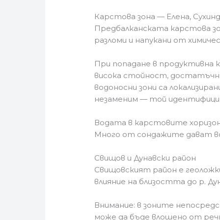
Карстова зона — Елена, Сухинд
Предбалканската карстова зо
разломи и напукани от химиче
При попадане в продуктивна к
висока стойност, достатъчна
водоносни зони са локализира
незаменим — той идентифици
Водата в карстовите хоризонт
Много от сондажите дават во
Свищов и Дунавски район
Свищовският район е геоложки
влияние на близостта до р. Ду
Внимание: в зоните непосред
може да бъде влошено от речн