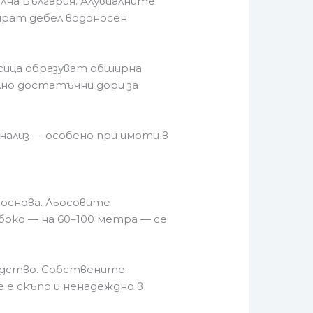
лна България. Алувиалните
мират дебел водоносен
сица образуват обширна
лно достатъчни дори за
нализ — особено при имоти в
 основа. Льосовите
око — на 60–100 метра — се
водство. Собствените
 е скъпо и ненадеждно в