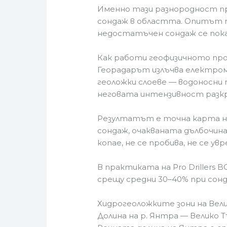
Именно тази разнородност пр
сондаж в областта. Опитът п
недостатъчен сондаж се пока
Как работи геофизичното про
Георадарът излъчва електром
геоложки слоеве — водоносни п
неговата интензивност разкр
Резултатът е точна карта на
сондаж, очакваната дълбочина
копае, не се пробива, не се у
В практиката на Pro Drillers
срещу средни 30–40% при сон
Хидрогеоложките зони на Вел
Долина на р. Янтра — Велико Т