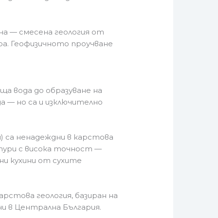
на — смесена геология от
ра. Геофизичното проучване
а вода до образуване на
да — но са и изключително
) са ненадеждни в карстова
ури с висока точност —
и кухини от сухите
арстова геология, базиран на
и в Централна България.