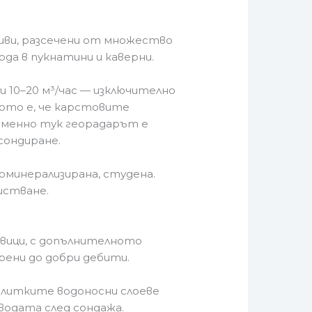
иви, разсечени от множество
да в пукнатини и каверни.
 10–20 м³/час — изключително
ото е, че карстовите
 Именно тук георадарът е
сондиране.
оминерализирана, студена.
истване.
овици, с допълнителното
ерени до добри дебити.
плитките водоносни слоеве
водата след сондажа.