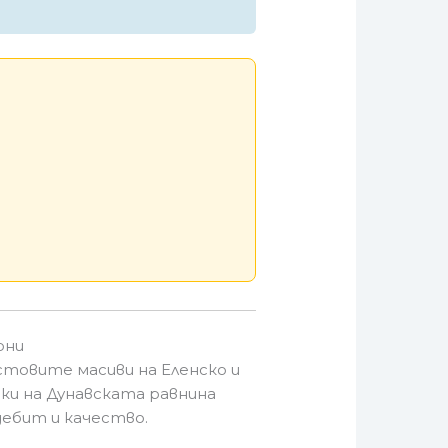
они
стовите масиви на Еленско и
вки на Дунавската равнина
 дебит и качество.