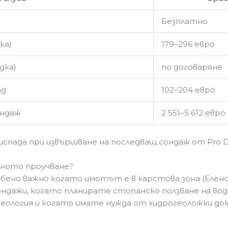
Безплатно
ка)
179–296 евро
дка)
по договаряне
ад
102–204 евро
ондаж
2 551–5 612 евро
спада при извършване на последващ сондаж от Pro Dri
чното проучване?
бено важно когато имотът е в карстова зона (Еленск
ондажи, когато планирате стопанско ползване на в
геология и когато имате нужда от хидрогеоложки до