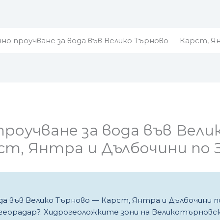
чно проучване за вода във Велико Търново — Карст, Я
проучване за вода във Вели
ст, Янтра и Дълбочини по 
да във Велико Търново — Карст, Янтра и Дълбочини п
 георадар?. Хидрогеоложките зони на Великотърнов