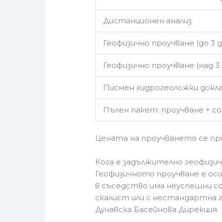
Дистанционен анализ
Геофизично проучване (до 3 д
Геофизично проучване (над 3 
Писмен хидрогеоложки докл
Пълен пакет: проучване + с
Цената на проучването се при
Кога е задължително геофизи
Геофизичното проучване е осо
в съседство има неуспешни с
скалист или с нестандартна 
Дунавска Басейнова Дирекция.