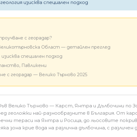
геология изисква специален подход
роучване с георадар?
Великотърновска Област — детайлен преглед
изисква специален подход
опанство, Павликени
не с георадар — Велико Търново 2025
 във Велико Търново — Карст, Янтра и Дълбочини по З
ед геоложки най-разнообразните в България. От кар
речни тераси на Янтра и Росица, до льосовите покри
яка зона крие вода на различна дълбочина, с различен