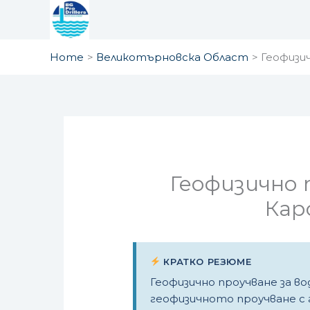
Skip
to
content
Home
Великотърновска Област
Геофизи
Геофизично 
Кар
КРАТКО РЕЗЮМЕ
Геофизично проучване за во
геофизичното проучване с