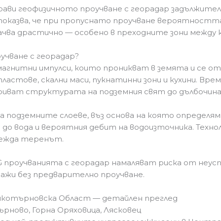
ави геофизичното проучване с георадар задължител
оказва, че при пропуснато проучване вероятностт
чва драстично — особено в преходните зони между к
учване с георадар?
агнитни импулси, които проникват в земята и се о
ластове, скални маси, пукнатинни зони и кухини. Вре
иват структурата на подземния свят до дълбочина
 подземните слоеве, въз основа на която определям
 до вода и вероятния дебит на водоизточника. Технол
врежда теренът.
 BG проучванията с георадар намаляват риска от неу
дажи без предварително проучване.
икотърновска Област — детайлен преглед
ърново, Горна Оряховица, Лясковец