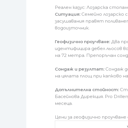
Реален казус: Лозарска стопа
Ситуация:
Семейно лозарско с
засушавания правят поливан
водоизточник.
Геофизично проучване:
Два пр
идентифицира дебел льосов во
на 72 метра. Препоръчан сонд
Сондаж и резултат:
Сондаж до
на цялата площ при капково н
Допълнителна стойност:
Сто
Басейнова Дирекция. Pro Dril
месеца.
Цени за геофизично проучване