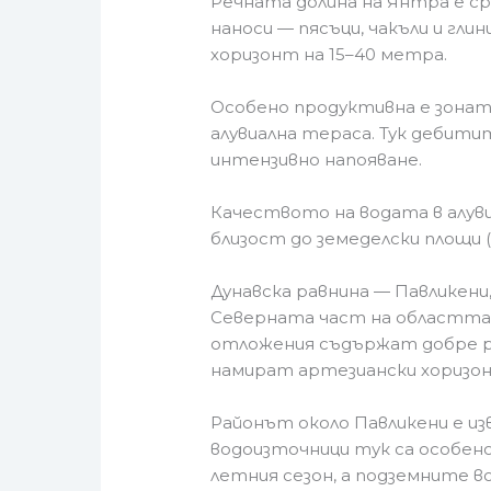
Речната долина на Янтра е с
наноси — пясъци, чакъли и гл
хоризонт на 15–40 метра.
Особено продуктивна е зонат
алувиална тераса. Тук дебити
интензивно напояване.
Качеството на водата в алуви
близост до земеделски площи 
Дунавска равнина — Павликен
Северната част на областта е
отложения съдържат добре ра
намират артезиански хоризон
Районът около Павликени е и
водоизточници тук са особен
летния сезон, а подземните во