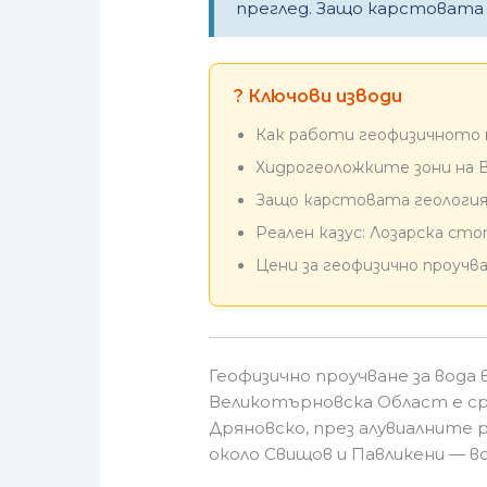
преглед. Защо карстовата 
? Ключови изводи
Как работи геофизичното п
Хидрогеоложките зони на 
Защо карстовата геология 
Реален казус: Лозарска ст
Цени за геофизично проучва
Геофизично проучване за вода
Великотърновска Област е ср
Дряновско, през алувиалните 
около Свищов и Павликени — вс