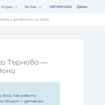
Услуги
За Нас
0876501450
Цени
нтра и Дълбочини по Зони
ко Търново —
Зони
о Зони. Как работи
ска Област — детайлен