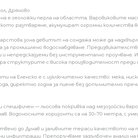
ол, Дряново
на е геоложки перла на областта. Варовиковите мас
ското разтваряне, акумулират огромни количества во
арстова зона дебитът на сондажа може да надхвърли
 за промишлено водоснабдяване. Предизвикателств
ни и непредсказуеми без инструментално проучване.
ра структурите с висока производителност преди 
и на Еленско е с изключително качество: мека, ниск
да, директно годна за пиене без допълнително преч
 специфичен — льосова покривка над мезозойски вар
нав. Водоносните хоризонти са на 30–70 метра, с ум
ствено до Дунав и заливните тераси качеството на 
и инфилтрации. Препоръчваме задълбочен анализ на 