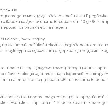
Стражица
ходната зона между Дунавската равнина и Предбалка
и и варовици. Дълбочините варират от 40 до 90 мет
хетерогенния характер на терена.
сква специален подход
при който варовикови скали са разтворени от течащ
ези структури са идеалният резервоар за подземна во
амиране на вода (визуален оглед, традиционни карти
ура обаче може да идентифицира карстовите структ
оти на отражение разграничават пълните водоносн
тили специфичен протокол за георадарно проучване в к
ско и Еленско — три от най-карстово активните зон