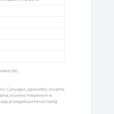
llers BG.
о, Сухиндол, Дряново), когато
одата, когато теренът е
клад за разрешително пред