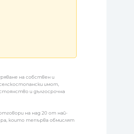
ряване на собствен и
, селскостопански имот,
остоянство и дългосрочна
тговори на над 20 от най-
хора, които тепърва обмислят