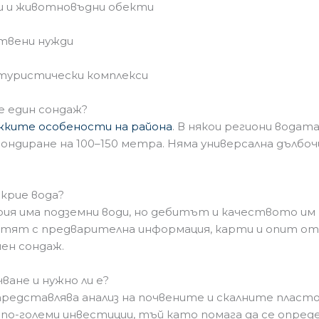
и и животновъдни обекти
твени нужди
 туристически комплекси
е един сондаж?
жките особености на района
. В някои региони водат
сондиране на 100–150 метра. Няма универсална дълбоч
ткрие вода?
ия има подземни води, но дебитът и качеството им н
тят с предварителна информация, карти и опит от 
ен сондаж.
ване и нужно ли е?
редставлява анализ на почвените и скалните пласто
ри по-големи инвестиции, тъй като помага да се опр