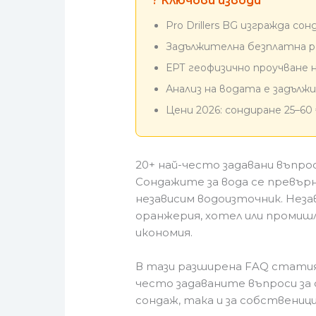
? Ключови изводи
Pro Drillers BG изгражда с
Задължителна безплатна р
ЕРТ геофизично проучване н
Анализ на водата е задъл
Цени 2026: сондиране 25–60
20+ най-често задавани въпрос
Сондажите за вода се превърн
независим водоизточник. Неза
оранжерия, хотел или промиш
икономия.
В тази разширена FAQ статия
често задаваните въпроси за
сондаж, така и за собственици