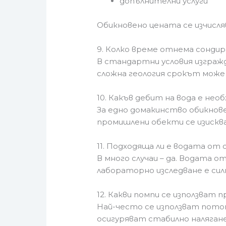
допълнителни услуги
Обикновено цената се изчисля
9. Колко време отнема сонди
В стандартни условия изгра
сложна геология срокът може 
10. Какъв дебит на вода е нео
За едно домакинство обикнове
промишлени обекти се изисква
11. Подходяща ли е водата от 
В много случаи – да. Водата 
лабораторно изследване е сил
12. Какви помпи се използват 
Най-често се използват потоп
осигуряват стабилно наляган