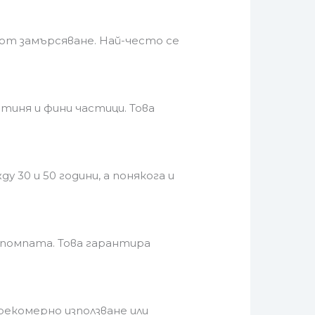
от замърсяване. Най-често се
 тиня и фини частици. Това
30 и 50 години, а понякога и
 помпата. Това гарантира
рекомерно използване или