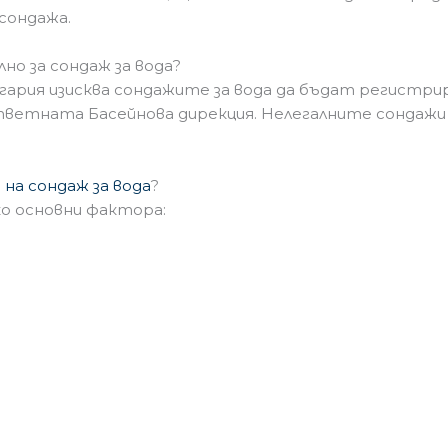
 сондажа.
но за сондаж за вода?
гария изисква сондажите за вода да бъдат регистри
тветната Басейнова дирекция. Нелегалните сондажи 
на сондаж за вода
?
о основни фактора:
и