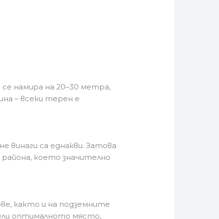
а се намира на 20–30 метра,
ина – всеки терен е
е винаги са еднакви. Затова
района, което значително
ве, както и на подземните
едели оптималното място,