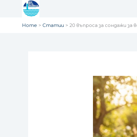
Skip
to
content
Home
Статии
20 въпроса за сондажи за 