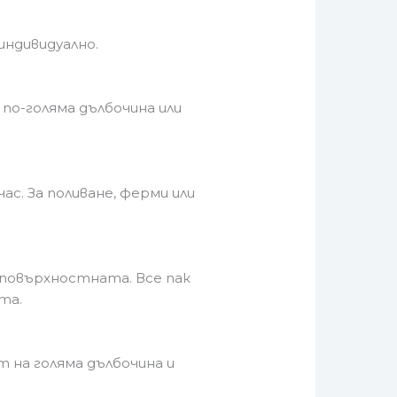
индивидуално.
 по-голяма дълбочина или
с. За поливане, ферми или
 повърхностната. Все пак
та.
 на голяма дълбочина и