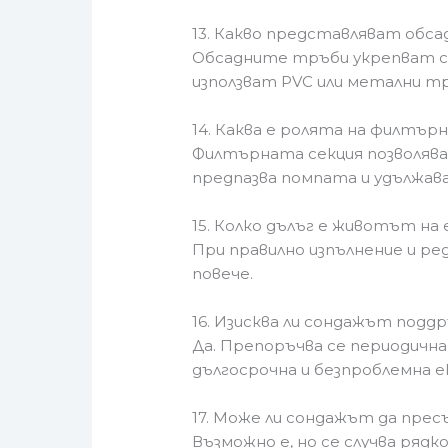
13. Какво представляват обс
Обсадните тръби укрепват ст
използват PVC или метални тр
14. Каква е ролята на филтър
Филтърната секция позволява н
предпазва помпата и удължав
15. Колко дълъг е животът на
При правилно изпълнение и ре
повече.
16. Изисква ли сондажът подд
Да. Препоръчва се периодична
дългосрочна и безпроблемна е
17. Може ли сондажът да прес
Възможно е, но се случва ряд