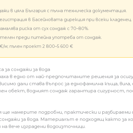
ондажи в цяла България с пълна техническа документация.
егистрация в Басейновата дирекция при всеки кладенец.
амалява риска от сух сондаж с 70–80%.
жителен преди питейна употреба от сондаж.
 €/м; пълен проект 2 800–5 600 €
а за сондажи за вода
аха в едно от най-предпочитаните решения за осигу
висимо дали става въпрос за еднофамилна къща, вила
лен обект, водният сондаж гарантира сигурност, п
 ще намерите подробни, практически и разбираеми о
 сондажи за вода. Материалът е подходящ както за 
 на вече изградени водоизточници.