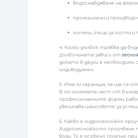
водоснабдяване на ферм
промишлени и производс
хотели, къщи за гости и
4. Колко дълбок трябва да бъд
Дълбочината зависи от
геоло
докато в други е необходимо 
индивидуален.
5. Има ли гаранция, че ще се о
В по-голямата част от Българ
професионалните фирми рабо
увеличава шансовете за успеш
6. Какво е хидрогеоложко проуч
Хидрогеоложкото проучване п
води. То е особено полезно п