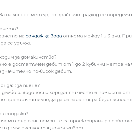
ва на линеен метър, но крайният разход се определя 
рането?
ждането на
сондаж за вода
отнема между 1 и 3 дни. При
да се удължи.
бходим за домакинство?
но е достатъчен дебит от 1 до 2 кубични метра на ча
 значително по-висок дебит.
сондаж за пиене?
от дълбоки водоносни хоризонти често е по-чиста от
но препоръчително, за да се гарантира безопасност
при сондажи?
яеми сондажни помпи. Те са проектирани да работят
е и дълъг експлоатационен живот.