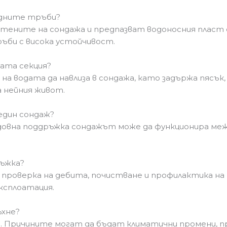
адните тръби?
ените на сондажа и предпазват водоносния пласт 
ъби с висока устойчивост.
ната секция?
а водата да навлиза в сондажа, като задържа пясък,
а нейния живот.
 един сондаж?
довна поддръжка сондажът може да функционира между 
ръжка?
 проверка на дебита, почистване и профилактика на
ксплоатация.
ъхне?
ко. Причините могат да бъдат климатични промени, п