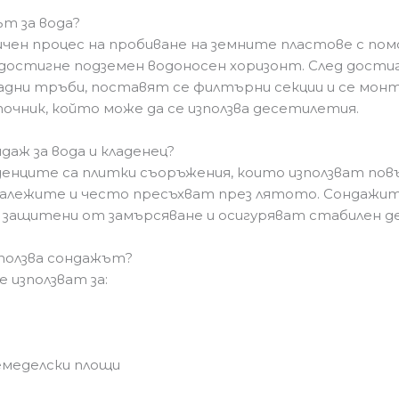
ът за вода?
чен процес на пробиване на земните пластове с пом
достигне подземен водоносен хоризонт. След достиг
садни тръби, поставят се филтърни секции и се мон
очник, който може да се използва десетилетия.
даж за вода и кладенец?
денците са плитки съоръжения, които използват пов
т валежите и често пресъхват през лятото. Сондажи
 защитени от замърсяване и осигуряват стабилен де
използва сондажът?
 използват за:
земеделски площи