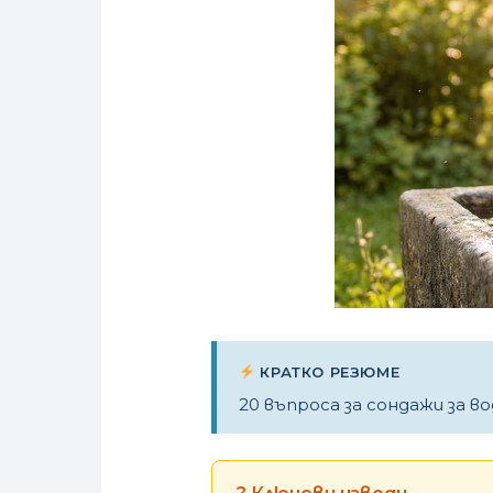
КРАТКО РЕЗЮМЕ
20 въпроса за сондажи за во