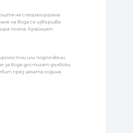
ощта на специализирана
ане на вода се извършва
тира помпа. Крайният
ърхностни или подпочвени
те за вода достигат дълбоки
бит през цялата година.