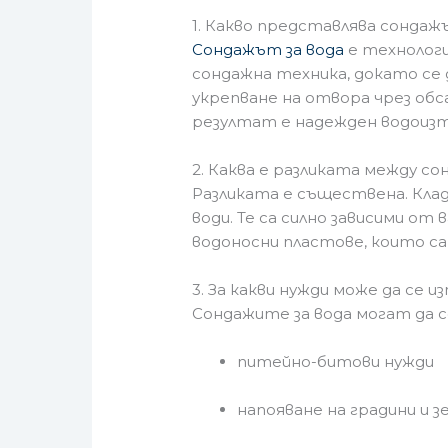
1. Какво представлява сондаж
Сондажът за вода
е технологи
сондажна техника, докато се 
укрепване на отвора чрез об
резултат е надежден водоизт
2. Каква е разликата между сон
Разликата е съществена. Кла
води. Те са силно зависими о
водоносни пластове, които са
3. За какви нужди може да се 
Сондажите за вода могат да се
питейно-битови нужди
напояване на градини и 