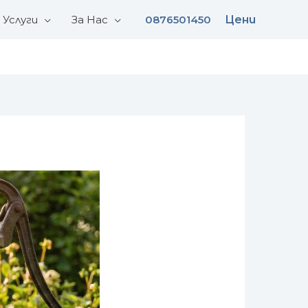
Услуги
За Нас
0876501450
Цени