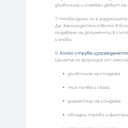
дълбочина и очакван дебит на
7. Необходимо ли е разрешител
Да. Законодателството в Бъл
подаване на документи в съо
и глоби.
8.
Колко струва изграждането 
Цената се формира от няколк
дълбочина на сондажа
тип почва и скали
диаметър на сондажа
обсадни тръби и филтр