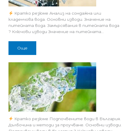
Кратко резюме Анализ на сондажна или
кладенчова вода. Основни изводи. Значение на
питейната вода. Замърсявания в питейната вода
? Ключови изводи Значение на питейната…
Още
Кратко резюме Подпочвените води в България.
Дълбочина и методи за проучване. Основни изводи.
Подпочвени води в България ? Ключови изводи