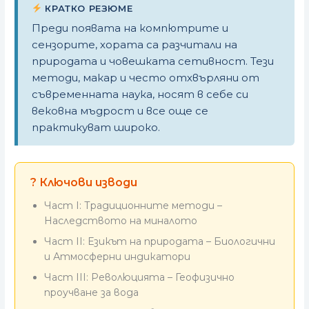
КРАТКО РЕЗЮМЕ
Преди появата на компютрите и
сензорите, хората са разчитали на
природата и човешката сетивност. Тези
методи, макар и често отхвърляни от
съвременната наука, носят в себе си
вековна мъдрост и все още се
практикуват широко.
? Ключови изводи
Част I: Традиционните методи –
Наследството на миналото
Част II: Езикът на природата – Биологични
и Атмосферни индикатори
Част III: Революцията – Геофизично
проучване за вода