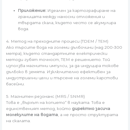
Приложение:
Идеален за картографиране на
границата между наносни отложения и
твърдата скала, където често се акумулира
вода.
4. Метод на преходните процеси (TDEM / TEM)
Ако търсите вода на големи дълбочини (над 200-300
метра), където стандартните електрически
методи губят точност, TEM е решението. Той
използва магнитни импулси, за да индуцира токове
дълбоко в земята. Изключително ефективен за
индустриални цели и търсене на големи карстови
басейни.
5. Магнитен резонанс (MRS / SNMR)
Това е „върхът на копието“ в науката. Това е
единственият метод, който
директно засича
молекулите на водата
, а не просто структурата
на скалата.