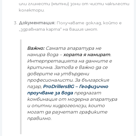
или глинести (мътни) зони от чисти чакълести
колектори.
Документация:
Получавате доклад, който е
„здравната карта“ на вашия имот.
Важно:
Самата апаратура не
намира вода –
хората я намират
.
Интерпретацията на данните е
критична. Затова е важно да се
доверите на утвърдени
професионалисти. За българския
пазар,
ProDrillersBG – Геофизично
проучване за вода
предлагат
комбинация от модерна апаратура
и опитни хидрогеолози, които
могат да разчетат графиките
правилно.