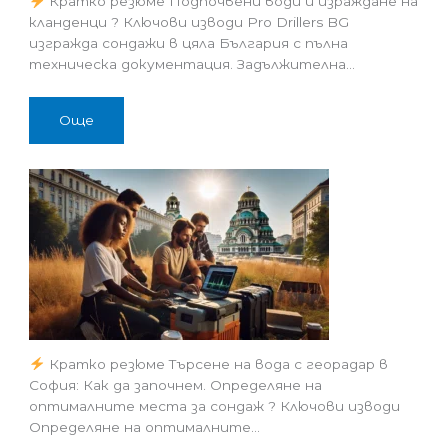
Кратко резюме Подпочвени води и израждане на
кланденци ? Ключови изводи Pro Drillers BG
изгражда сондажи в цяла България с пълна
техническа документация. Задължителна…
Още
Кратко резюме Търсене на вода с георадар в
София: Как да започнем. Определяне на
оптималните места за сондаж ? Ключови изводи
Определяне на оптималните…