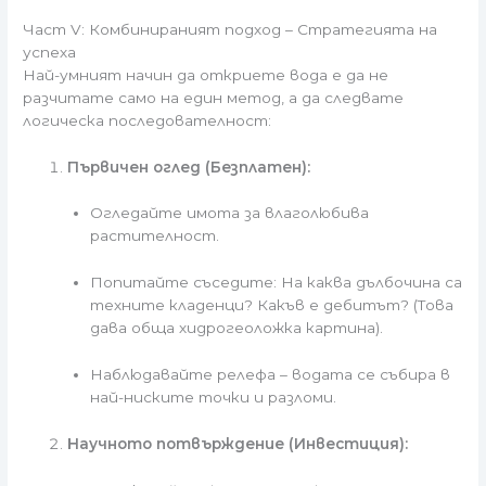
Част V: Комбинираният подход – Стратегията на
успеха
Най-умният начин да откриете вода е да не
разчитате само на един метод, а да следвате
логическа последователност:
Първичен оглед (Безплатен):
Огледайте имота за влаголюбива
растителност.
Попитайте съседите: На каква дълбочина са
техните кладенци? Какъв е дебитът? (Това
дава обща хидрогеоложка картина).
Наблюдавайте релефа – водата се събира в
най-ниските точки и разломи.
Научното потвърждение (Инвестиция):