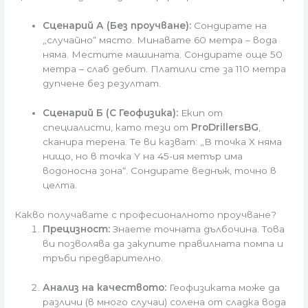
Сценарий А (Без проучване):
Сондирате на
„случайно“ място. Минавате 60 метра – вода
няма. Местите машината. Сондирате още 50
метра – слаб дебит. Платили сте за 110 метра
дупчене без резултат.
Сценарий Б (С Геофизика):
Екип от
специалисти, като тези от
ProDrillersBG
,
сканира терена. Те ви казват: „В точка Х няма
нищо, но в точка Y на 45-ия метър има
водоносна зона“. Сондирате веднъж, точно в
целта.
Какво получавате с професионалното проучване?
Прецизност:
Знаете точната дълбочина. Това
ви позволява да закупите правилната помпа и
тръби предварително.
Анализ на качеството:
Геофизиката може да
различи (в много случаи) солена от сладка вода