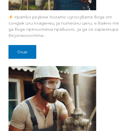
Кратко резюме Когато използвате вода от
сондаж или кладенец за питейни цели, е важно тя
да бъде пречистена правилно, за да се гарантира
безопасността…
Още