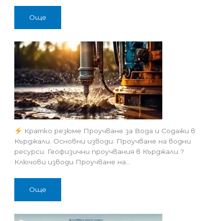
Още
Кратко резюме Проучване за Вода и Содажи в
Кърджали. Основни изводи. Проучване на водни
ресурси. Геофизични проучвания в Кърджали ?
Ключови изводи Проучване на…
Още