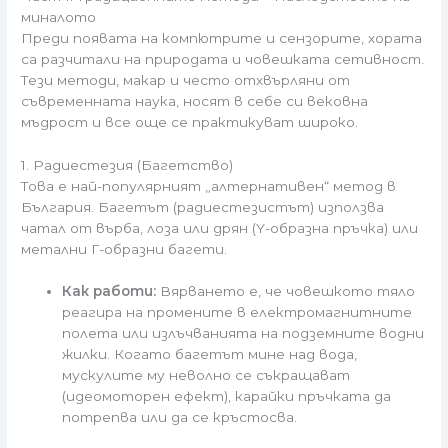
миналото
Преди появата на компютрите и сензорите, хората
са разчитали на природата и човешката сетивност.
Тези методи, макар и често отхвърляни от
съвременната наука, носят в себе си вековна
мъдрост и все още се практикуват широко.
1. Радиестезия (Багетство)
Това е най-популярният „алтернативен“ метод в
България. Багетът (радиестезистът) използва
чатал от върба, лоза или дрян (Y-образна пръчка) или
метални Г-образни багети.
Как работи:
Вярването е, че човешкото тяло
реагира на промените в електромагнитните
полета или излъчванията на подземните водни
жилки. Когато багетът мине над вода,
мускулите му неволно се съкращават
(идеомоторен ефект), карайки пръчката да
потрепва или да се кръстосва.