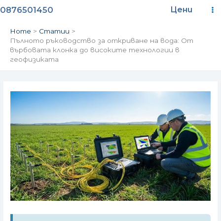
Skip
Ma
0876501450
Цени
to
content
M
Home
Статии
Пълното ръководство за откриване на вода: От
върбовата клонка до високите технологии в
геофизиката