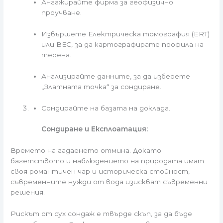
Ангажирайте фирма за геофизично
проучване.
Извършете Електрическа томография (ERT)
или ВЕС, за да картографирате профила на
терена.
Анализирайте данните, за да изберете
„Златната точка“ за сондиране.
Сондирайте на базата на доклада.
Сондиране и Експлоатация:
Времето на гадаенето отмина. Докато
багетството и наблюдението на природата имат
своя романтичен чар и историческа стойност,
съвременните нужди от вода изискват съвременни
решения.
Рискът от сух сондаж е твърде скъп, за да бъде