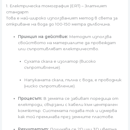
1. Електрическа томография (ERT) – Златният
стандарт
Това е най-широко използваният метод в света за
откриване на вода до 100-150 метра дълбочина.
Принцип на действие:
Методът използва
свойството на материалите да провеждат
или съпротивляват електричество.
Сухата скала е изолатор (високо
съпротивление).
Напуканата скала, пълна с вода, е проводник
(ниско съпротивление).
Процесът:
В земята се забиват поредица от
електроди, свързани с кабели към централен
компютър. Системата подава ток и измерва
как той преминава през земните пластове.
Резултатът:
Получава се 2D или 3D цветна