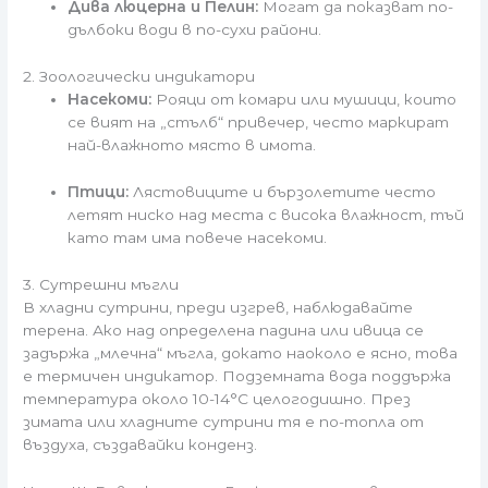
Дива люцерна и Пелин:
Могат да показват по-
дълбоки води в по-сухи райони.
2. Зоологически индикатори
Насекоми:
Рояци от комари или мушици, които
се вият на „стълб“ привечер, често маркират
най-влажното място в имота.
Птици:
Лястовиците и бързолетите често
летят ниско над места с висока влажност, тъй
като там има повече насекоми.
3. Сутрешни мъгли
В хладни сутрини, преди изгрев, наблюдавайте
терена. Ако над определена падина или ивица се
задържа „млечна“ мъгла, докато наоколо е ясно, това
е термичен индикатор. Подземната вода поддържа
температура около 10-14°C целогодишно. През
зимата или хладните сутрини тя е по-топла от
въздуха, създавайки конденз.