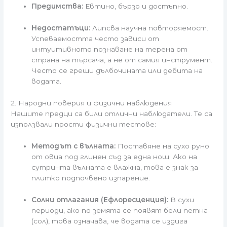
Предимства:
Евтино, бързо и достъпно.
Недостатъци:
Липсва научна повторяемост.
Успеваемостта често зависи от
интуитивното познаване на терена от
страна на търсача, а не от самия инструмент.
Често се греши дълбочината или дебита на
водата.
2. Народни поверия и физични наблюдения
Нашите предци са били отлични наблюдатели. Те са
използвали прости физични тестове:
Методът с вълната:
Поставяне на сухо руно
от овца под глинен съд за една нощ. Ако на
сутринта вълната е влажна, това е знак за
плитко подпочвено изпарение.
Солни отлагания (Ефлоресценция):
В сухи
периоди, ако по земята се появят бели петна
(сол), това означава, че водата се издига