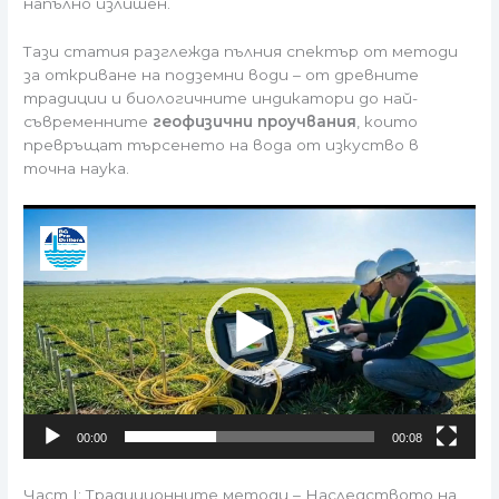
напълно излишен.
Тази статия разглежда пълния спектър от методи
за откриване на подземни води – от древните
традиции и биологичните индикатори до най-
съвременните
геофизични проучвания
, които
превръщат търсенето на вода от изкуство в
точна наука.
Видео
00:00
00:08
Част I: Традиционните методи – Наследството на