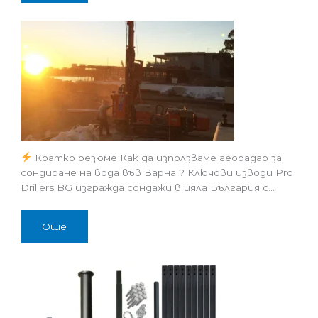
Кратко резюме Как да използваме георадар за
сондиране на вода във Варна ? Ключови изводи Pro
Drillers BG изгражда сондажи в цяла България с…
Още