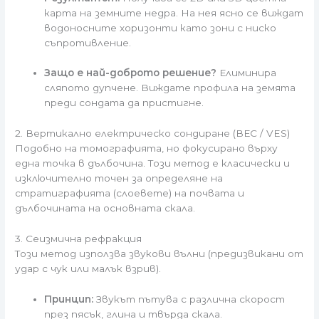
карта на земните недра. На нея ясно се виждат
водоносните хоризонти като зони с ниско
съпротивление.
Защо е най-доброто решение?
Елиминира
сляпото дупчене. Виждате профила на земята
преди сондата да пристигне.
2. Вертикално електрическо сондиране (ВЕС / VES)
Подобно на томографията, но фокусирано върху
една точка в дълбочина. Този метод е класически и
изключително точен за определяне на
стратиграфията (слоевете) на почвата и
дълбочината на основната скала.
3. Сеизмична рефракция
Този метод използва звукови вълни (предизвикани от
удар с чук или малък взрив).
Принцип:
Звукът пътува с различна скорост
през пясък, глина и твърда скала.