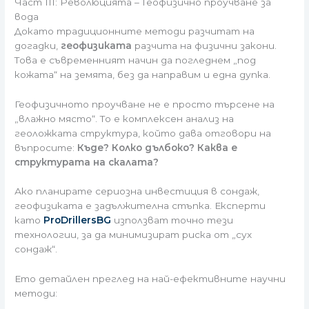
Част III: Революцията – Геофизично проучване за
вода
Докато традиционните методи разчитат на
догадки,
геофизиката
разчита на физични закони.
Това е съвременният начин да погледнем „под
кожата“ на земята, без да направим и една дупка.
Геофизичното проучване не е просто търсене на
„влажно място“. То е комплексен анализ на
геоложката структура, който дава отговори на
въпросите:
Къде? Колко дълбоко? Каква е
структурата на скалата?
Ако планирате сериозна инвестиция в сондаж,
геофизиката е задължителна стъпка. Експерти
като
ProDrillersBG
използват точно тези
технологии, за да минимизират риска от „сух
сондаж“.
Ето детайлен преглед на най-ефективните научни
методи: