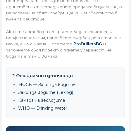
пренебрегнат. Геофизичното проучване е
единственият метод, който предлага визуализация
на подземния свят, превръщайки неизвестното в
план за действие.
Ако сте готови да откриете вода с точност и
професионализъм, направете следващата стъпка с
наука, а не с магия. Посетете
ProDrillersBG
и
започнете своя проект с ясната увереност, че
водата е там и ви чака.
? Официални източници
МОСВ — Закон за водите
Закон за водите (Lex.bg)
Камара на геолозите
WHO — Drinking Water