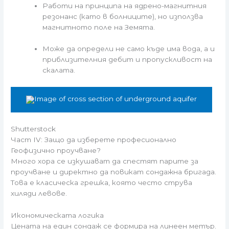
Работи на принципа на ядрено-магнитния
резонанс (като в болниците), но използва
магнитното поле на Земята.
Може да определи не само къде има вода, а и
приблизителния дебит и пропускливост на
скалата.
Shutterstock
Част IV: Защо да изберете професионално
Геофизично проучване?
Много хора се изкушават да спестят парите за
проучване и директно да повикат сондажна бригада.
Това е класическа грешка, която често струва
хиляди левове.
Икономическата логика
Цената на един сондаж се формира на линеен метър.