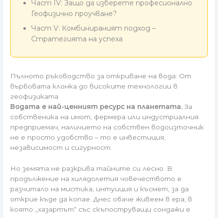
Част IV: Защо да изберете професионално
Геофизично проучване?
Част V: Комбинираният подход –
Стратегията на успеха
Пълното ръководство за откриване на вода: От
върбовата клонка до високите технологии в
геофизиката
Водата е най-ценният ресурс на планетата.
За
собственика на имот, фермера или индустриалния
предприемач, наличието на собствен водоизточник
не е просто удобство – то е инвестиция,
независимост и сигурност.
Но земята не разкрива тайните си лесно. В
продължение на хилядолетия човечеството е
разчитало на мистика, интуиция и късмет, за да
открие къде да копае. Днес обаче живеем в ера, в
която „хазартът“ със скъпоструващи сондажи е