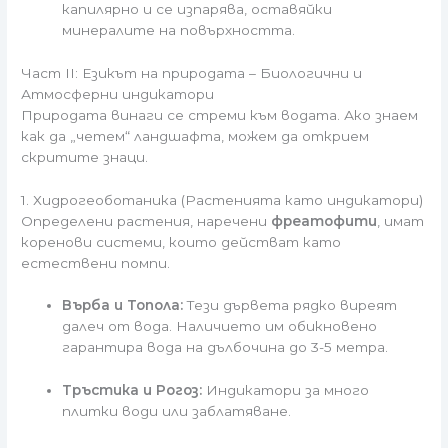
капилярно и се изпарява, оставяйки
минералите на повърхността.
Част II: Езикът на природата – Биологични и
Атмосферни индикатори
Природата винаги се стреми към водата. Ако знаем
как да „четем“ ландшафта, можем да открием
скритите знаци.
1. Хидрогеоботаника (Растенията като индикатори)
Определени растения, наречени
фреатофити
, имат
коренови системи, които действат като
естествени помпи.
Върба и Топола:
Тези дървета рядко виреят
далеч от вода. Наличието им обикновено
гарантира вода на дълбочина до 3-5 метра.
Тръстика и Рогоз:
Индикатори за много
плитки води или заблатяване.