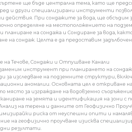
 къртене ще бъде централна тема, като ще пред
уред и други специализирани инструменти позво
и действия. При сондажите за вода, ще обсъдим 
точно определяне на местоположението на подзем
 планиране на сондажа и Сондиране за вода, как
ане на сондаж. Целта е да предоставим задълбочен
е на Течове, Сондажи и Отпушване Канали
заменим инструмент при планирането на сондажи 
и за изследване на подземните структури, вклю
ационни аномалии. Основната цел е откриване на
 място за изграждане на водовземно съоръжение.
каниране на земята и идентификация на зони с 
. Анализ на терена и данните от Геофизично Проу
нимизирайки риска от неуспешни опити и намаля
ие на геофизично проучване изисква специализи
ждни резултати.