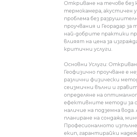
Откриване на течове без
термокамера, акустичен 
проблема без разрушителн
проучвания и Георадар за 
най-добрите практики при
влияят на цена за изгражд
критични услуги.
Основни Услуги: Откриван
Геофизично проучване е не
различни физически метод
сеизмични вълни и гравит
определяне на оптималното
ефективните методи за с
наличие на подземна вода
планиране на сондажа, ми
Професионалното изпълнен
екип, гарантирайки наде