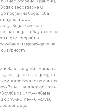
бизнес, особено в райони,
вода с георадарна и
до подземна вода. Това
дни източници,
е за вода е сложен
е на сондажа, базирано на
ост и дълготрайна
оучване и изграждане на
 сигурност.
пълняване сондажи. Нашата
и изграждане на надеждни
подземните води с помощта
проучване. Нашият опитен
зволява да изпълняваме
 и допълнителни услуги
о решение за