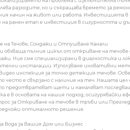
 локализирането на проблема с изключителна точ
алява разходите, но и съкращава времето за ремон
ния начин на живот или работа. Инвестицията в
е на ранен етап е инвестиция в сигурността и 
е на Течове, Сондажи и Отпушване Канали
 обхваща пълния цикъл от откриване на течове 
дажи. Ние сме специализирани в диагностика и ло
ителни инсталации. Използваме иновативни мет
видео инспекция за точно детекция течове. Освен
о често е свързано с наличие на теч. Нашата цел
то предотвратяват щети и намаляват последващ
а е в основата на нашия подход, осигурявайки е
прос за Откриване на течове в тръби или Преглед
предложи оптималното решение.
а Вода за Вашия Дом или Бизнес