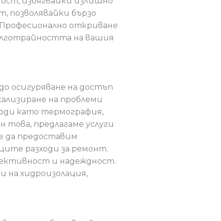
ност, избягвайки излишно
т, позволявайки бързо
 Професионално откриване
дълготрайността на вашия
до осигуряване на достъп
кализиране на проблеми
оди като термография,
 това, предлагаме услуги
 е да предоставим
ите разходи за ремонт.
фективност и надеждност.
и на хидроизолация,