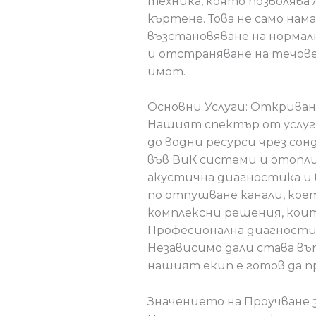
техника, която позволява
къртене. Това не само нам
възстановяване на нормал
и отстраняване на течов
имот.
Основни Услуги: Откриван
Нашият спектър от услуги
до водни ресурси чрез сон
във ВиК системи и отопл
акустична диагностика и 
по отпушване канали, коет
комплексни решения, кои
Професионална диагностик
Независимо дали става въ
нашият екип е готов да 
Значението на Проучване з