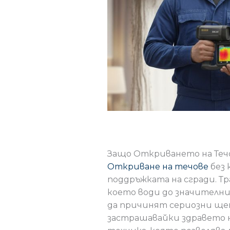
Защо Откриването на Течо
Откриване на течове
без 
поддръжката на сгради. Т
което води до значителни
да причинят сериозни щет
застрашавайки здравето 