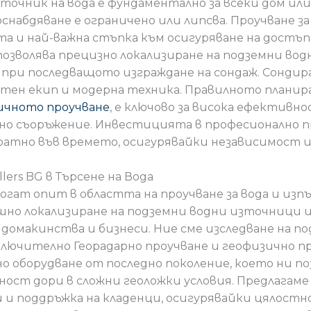
очник на вода е фундаментално за всеки дом или 
абдяване е ограничено или липсва. Проучване за 
а и най-важна стъпка към осигуряване на достъп 
позволява прецизно локализиране на подземни во
ри последващото изграждане на сондаж. Сондиран
тен екип и модерна техника. Правилното планиран
ичното проучване
, е ключово за висока ефективн
но съоръжение. Инвестицията в професионално пр
ратно във времето, осигурявайки независимост и
lers BG в Търсене на Вода
 богат опит в областта на проучване за вода и из
ешно локализиране на подземни водни източници 
 домакинства и бизнеси. Ние сме изследване на 
лючително Георадарно проучване и геофизично 
но оборудване от последно поколение, което ни по
ност дори в сложни геоложки условия. Предлагаме
 и поддръжка на кладенци, осигурявайки цялостн