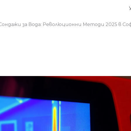
Сондажи за Вода: Революционни Методи 2025 в Со