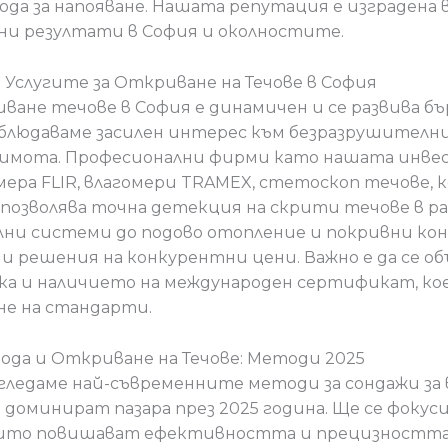
да за напояване. Нашата репутация е изградена в
ни резултати в София и околностите.
Услугите за Откриване на Течове в София
иване течове в София е динамичен и се развива бъ
аблюдаваме засилен интерес към безразрушителн
имота. Професионални фирми като нашата инве
ера FLIR, влагомери TRAMEX, стетоскоп течове,
а позволява точна детекция на скрити течове в р
ни системи до подово отопление и покривни ко
 решения на конкурентни цени. Важно е да се об
а и наличието на международен сертификат, кое
не на стандарти.
Вода и Откриване на Течове: Методи 2025
гледаме най-съвременните методи за сондажи за 
а доминират пазара през 2025 година. Ще се фоку
оито повишават ефективността и прецизността 