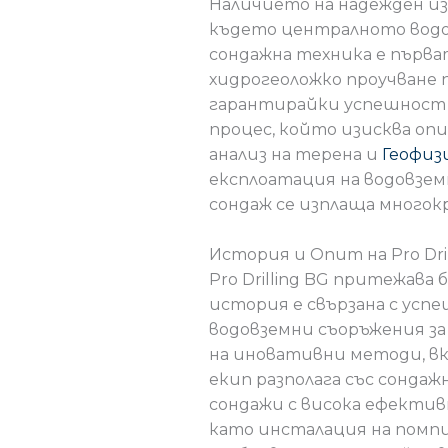
Наличието на надежден изт
където централното водосн
сондажна техника е първат
хидрогеоложко проучване 
гарантирайки успешност п
процес, който изисква опи
анализ на терена и
Геофиз
експлоатация на водовзем
сондаж се изплаща многок
История и Опит на Pro Dril
Pro Drilling BG притежава
история е свързана с усп
водовземни съоръжения за
на иновативни методи, вк
екип разполага със сондаж
сондажи с висока ефектив
като инсталация на помпи