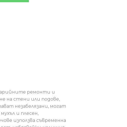
аварийните ремонти и
е на стени или подове,
тават незабелязани, могат
мухъл и плесен,
чове използва съвременна