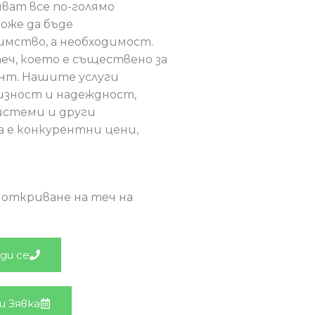
ват все по-голямо
оже да бъде
имство, а необходимост.
еч, което е съществено за
нт. Нашите услуги
изност и надеждност,
истеми и други
а е конкурентни цени,
а откриване на теч на
ди се
и Зявка