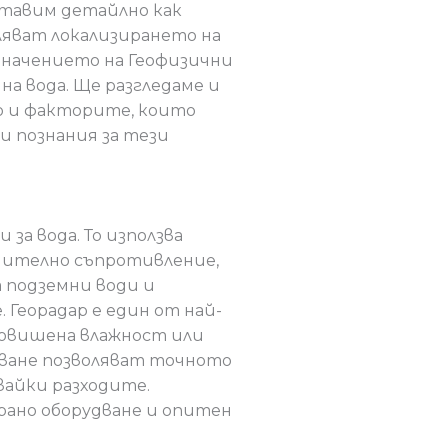
ставим детайлно как
ляват локализирането на
значението на Геофизични
на вода. Ще разгледаме и
то и факторите, които
и познания за тези
за вода. То използва
чително съпротивление,
 подземни води и
 Георадар е един от най-
повишена влажност или
чване позволяват точното
вайки разходите.
рано оборудване и опитен