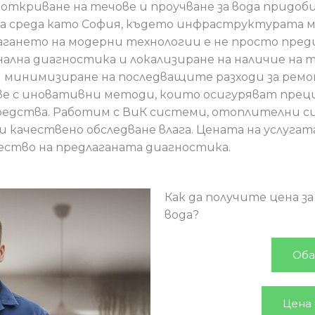
ткриване на течове и проучване за вода придоби
ска среда като София, където инфраструктурата м
гането на модерни технологии е не просто пред
ална диагностика и локализиране на наличие на т
минимизиране на последващите разходи за ремо
е с иновативни методи, които осигуряват прец
редства. Работим с ВиК системи, отоплителни с
 качествено обследване влага. Цената на услугат
чество на предлаганата диагностика.
Как да получите цена з
вода?
Оба
Цена 