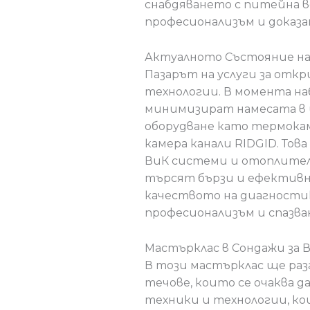
снабдяването с питейна во
професионализъм и доказа
Актуалното Състояние на 
Пазарът на услуги за откр
технологии. В момента н
минимизират намесата в 
оборудване като термокам
камера канали RIDGID. Тов
ВиК системи и отоплител
търсят бързи и ефективни
качеството на диагностик
професионализъм и спазва
Мастърклас в Сондажи за 
В този мастърклас ще раз
течове, които се очаква д
техники и технологии, к