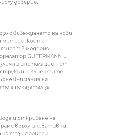
ърху доверие,
рзо с въвеждането на нови
и методи, които
стират в модерно
 корелатор GUTERMANN и
азлични инсталации – от
нструкции. Клиентите
ърне внимание на
то е показател за
вода и откриване на
сираме върху иновативни
на тези процеси.