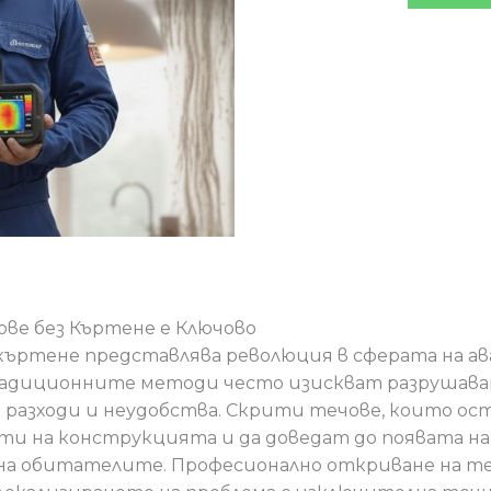
ве без Къртене е Ключово
къртене представлява революция в сферата на 
радиционните методи често изискват разрушаван
 разходи и неудобства. Скрити течове, които ос
и на конструкцията и да доведат до появата на 
на обитателите. Професионално откриване на те