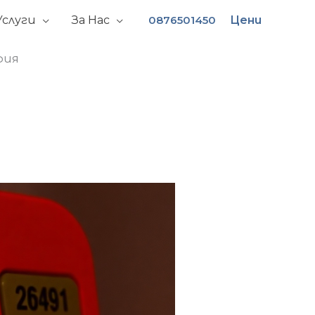
Услуги
За Нас
0876501450
Цени
фия