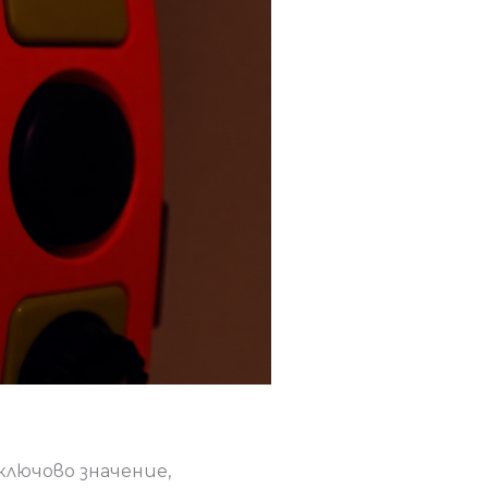
я
лючово значение,