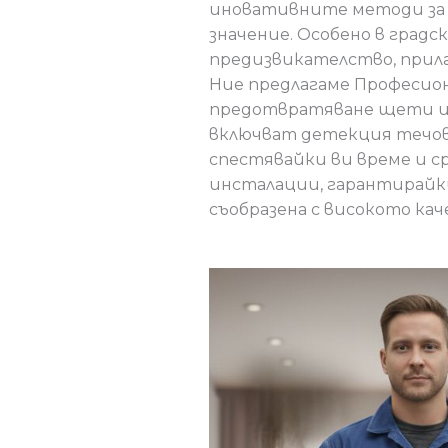
иновативните методи за о
значение. Особено в град
предизвикателство, прила
Ние предлагаме Професион
предотвратяване щети и 
включват детекция течов
спестявайки ви време и с
инсталации, гарантирайки
съобразена с високото ка