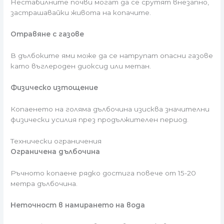
Нестабилните почви могат да се срутят внезапно,
застрашавайки живота на копачите.
Отравяне с газове
В дълбоките ями може да се натрупат опасни газове
като въглероден диоксид или метан.
Физическо изтощение
Копаенето на голяма дълбочина изисква значителни
физически усилия през продължителен период.
Технически ограничения
Ограничена дълбочина
Ръчното копаене рядко достига повече от 15-20
метра дълбочина.
Неточност в намирането на вода