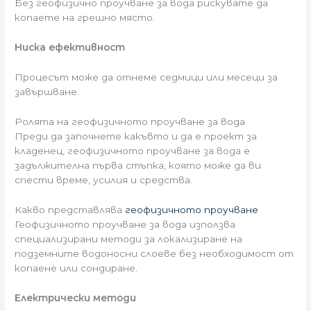
Без геофизично проучване за вода рискувате да
копаете на грешно място.
Ниска ефективност
Процесът може да отнеме седмици или месеци за
завършване.
Ролята на геофизичното проучване за вода
Преди да започнете какъвто и да е проект за
кладенец, геофизичното проучване за вода е
задължителна първа стъпка, която може да ви
спести време, усилия и средства.
Какво представлява
геофизичното проучване
Геофизичното проучване за вода използва
специализирани методи за локализиране на
подземните водоносни слоеве без необходимост от
копаене или сондиране.
Електрически методи