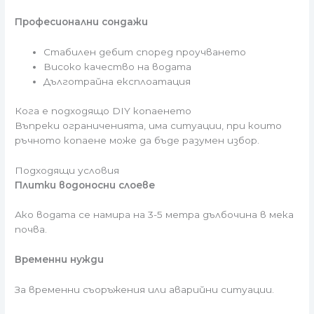
Професионални сондажи
Стабилен дебит според проучването
Високо качество на водата
Дълготрайна експлоатация
Кога е подходящо DIY копаенето
Въпреки ограниченията, има ситуации, при които
ръчното копаене може да бъде разумен избор.
Подходящи условия
Плитки водоносни слоеве
Ако водата се намира на 3-5 метра дълбочина в мека
почва.
Временни нужди
За временни съоръжения или аварийни ситуации.