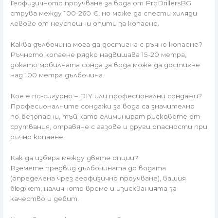
Геофизичното проучване за вода от ProDrillersBG
струва между 100-260 €, но може да спести хиляди
левове от неуспешни опити за копаене.
Каква дълбочина мога да достигна с ръчно копаене?
Ръчното копаене рядко надвишава 15-20 метра,
докато мобилната сонда за вода може да достигне
над 100 метра дълбочина.
Кое е по-сигурно – DIY или професионални сондажи?
Професионалните сондажи за вода са значително
по-безопасни, тъй като елиминират рисковете от
срутвания, отравяне с газове и други опасности при
ръчно копаене.
Как да избера между двете опции?
Вземете предвид дълбочината до водата
(определена чрез геофизично проучване), вашия
бюджет, наличното време и изискванията за
качество и дебит.