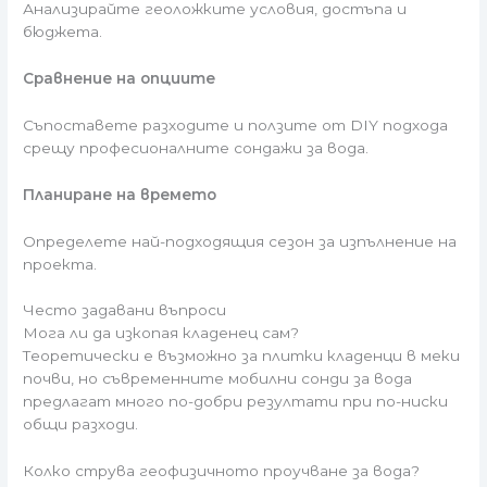
Анализирайте геоложките условия, достъпа и
бюджета.
Сравнение на опциите
Съпоставете разходите и ползите от DIY подхода
срещу професионалните сондажи за вода.
Планиране на времето
Определете най-подходящия сезон за изпълнение на
проекта.
Често задавани въпроси
Мога ли да изкопая кладенец сам?
Теоретически е възможно за плитки кладенци в меки
почви, но съвременните мобилни сонди за вода
предлагат много по-добри резултати при по-ниски
общи разходи.
Колко струва геофизичното проучване за вода?