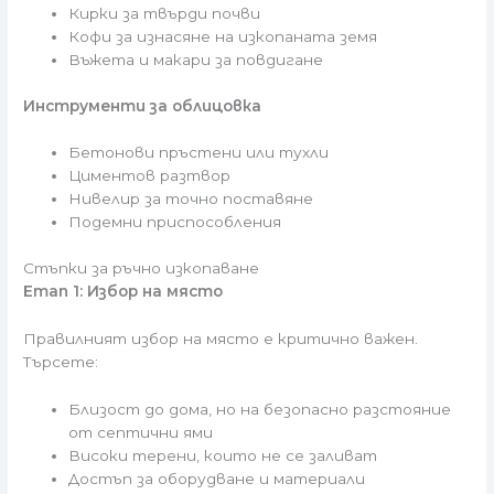
Кирки за твърди почви
Кофи за изнасяне на изкопаната земя
Въжета и макари за повдигане
Инструменти за облицовка
Бетонови пръстени или тухли
Циментов разтвор
Нивелир за точно поставяне
Подемни приспособления
Стъпки за ръчно изкопаване
Етап 1: Избор на място
Правилният избор на място е критично важен.
Търсете:
Близост до дома, но на безопасно разстояние
от септични ями
Високи терени, които не се заливат
Достъп за оборудване и материали