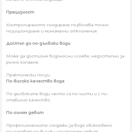
Прецизност
Контролираното сондиране позволява точно
позициониране и минимални отклонения.
Достъп до по-дълбоки води
Може да достигне водоносни слоеве, недостъпни за
ръчно копаене.
Практически ползи
По-високо качество вода
По-дълбоките води често са по-чисти и с по-
стабилно качество.
По-голям дебит
Професионалните сондажи за вода обикновено
осигуряват по-висок и постоянен дебит.