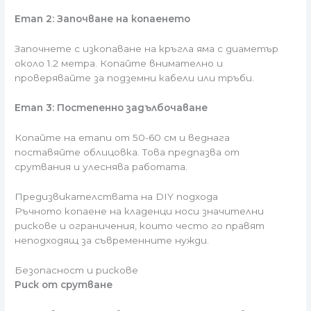
Етап 2: Започване на копаенето
Започнете с изкопаване на кръгла яма с диаметър
около 1.2 метра. Копайте внимателно и
проверявайте за подземни кабели или тръби.
Етап 3: Постепенно задълбочаване
Копайте на етапи от 50-60 см и веднага
поставяйте облицовка. Това предпазва от
срутвания и улеснява работата.
Предизвикателствата на DIY подхода
Ръчното копаене на кладенци носи значителни
рискове и ограничения, които често го правят
неподходящ за съвременните нужди.
Безопасност и рискове
Риск от срутване