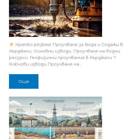
Кратко резюме Проучване за Вода и Содажи в
Кърджали. Основни изводи. Проучване на водни
ресурси. Геофизични проучвания в Кърджали ?
Ключови изводи Проучване на…
Още