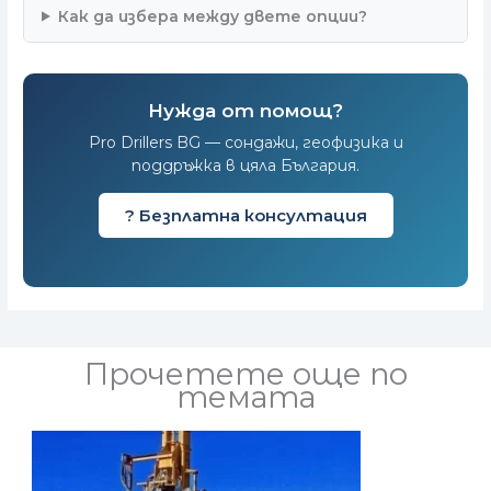
Как да избера между двете опции?
Нужда от помощ?
Pro Drillers BG — сондажи, геофизика и
поддръжка в цяла България.
? Безплатна консултация
Прочетете още по
темата