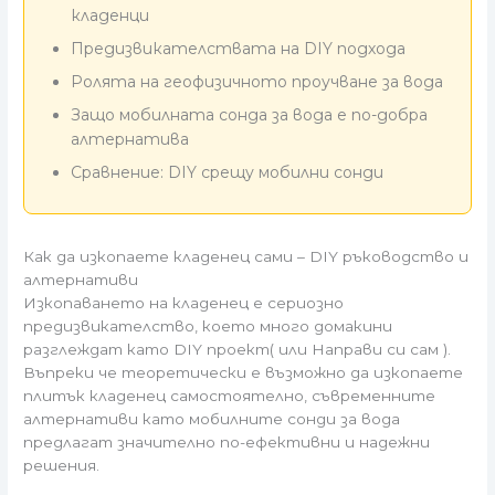
кладенци
Предизвикателствата на DIY подхода
Ролята на геофизичното проучване за вода
Защо мобилната сонда за вода е по-добра
алтернатива
Сравнение: DIY срещу мобилни сонди
Как да изкопаете кладенец сами – DIY ръководство и
алтернативи
Изкопаването на кладенец е сериозно
предизвикателство, което много домакини
разглеждат като DIY проект( или Направи си сам ).
Въпреки че теоретически е възможно да изкопаете
плитък кладенец самостоятелно, съвременните
алтернативи като мобилните сонди за вода
предлагат значително по-ефективни и надежни
решения.