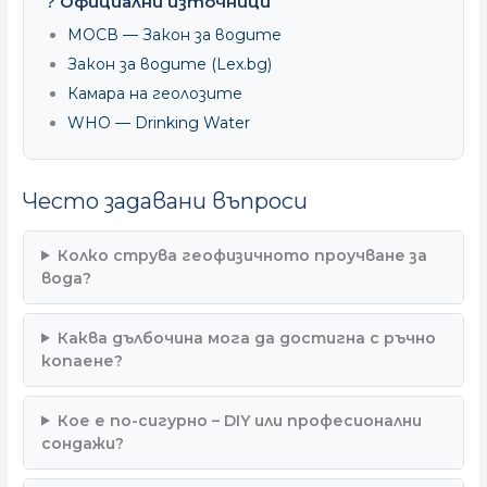
? Официални източници
МОСВ — Закон за водите
Закон за водите (Lex.bg)
Камара на геолозите
WHO — Drinking Water
Често задавани въпроси
Колко струва геофизичното проучване за
вода?
Каква дълбочина мога да достигна с ръчно
копаене?
Кое е по-сигурно – DIY или професионални
сондажи?