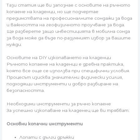
Тази статия ще ви запознае с основите на ръчното
копаене на кладенци, но ще подчертае
предимствата на професионалните сондажи за вода
и важността на геофизичното проучване за вода.
Ще разберете защо инвестицията в мобилна сонда
за вода може да бъде по-разумният избор за вашите
нужди.
Основите на DIY изкопаването на кладенци
Ръчното копаене на кладенци е древна практика,
която все още се използва при специфични условия.
Процесът изисква значителни физически усилия,
подходящи инструменти и добро разбиране на
безопасността.
Необходими инструменти за ръчно копаене
За успешно изкопаване на кладенец ще ви трябват:
Основни копачни инструменти
Лопати с дълги дръжки