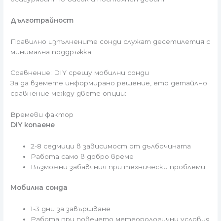
Дълготрайност
Правилно изпълнените сонди служат десетилетия с
минимална поддръжка.
Сравнение: DIY срещу мобилни сонди
За да вземете информирано решение, ето детайлно
сравнение между двете опции:
Времеви фактор
DIY копаене
2-8 седмици в зависимост от дълбочината
Работа само в добро време
Възможни забавяния при технически проблеми
Мобилна сонда
1-3 дни за завършване
Работа при повечето метеорологични условия