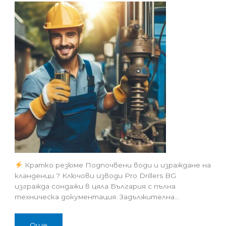
Кратко резюме Подпочвени води и израждане на
кланденци ? Ключови изводи Pro Drillers BG
изгражда сондажи в цяла България с пълна
техническа документация. Задължителна…
Още