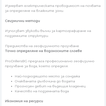
Измерват електрическата проводимост на почвата
за определяне на влажните зони.
Сеизмични методи
Използват звукови вълни за картографиране на
подземните структури.
Предимства на геофизичното проучване
Точно определяне на водоносните слоеве
ProDrillersBG предлага професионално геофизично
проучване за вода, което определя:
Най-подходящото място за сондажа
Очакваната дълбочина до водата
Прогнозен дебит на бъдещия кладенец
Качество на подземната вода
Икономия на ресурси