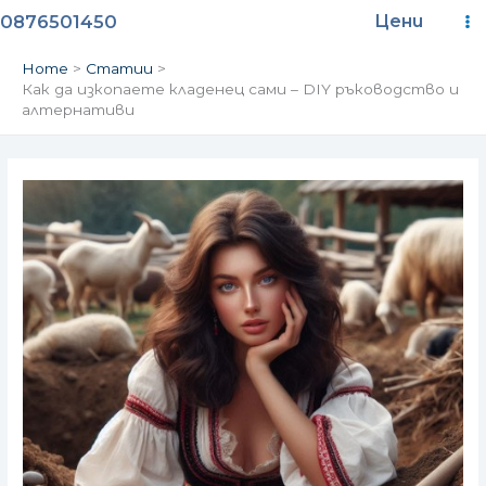
Skip
Ma
0876501450
Цени
to
content
M
Home
Статии
Как да изкопаете кладенец сами – DIY ръководство и
алтернативи