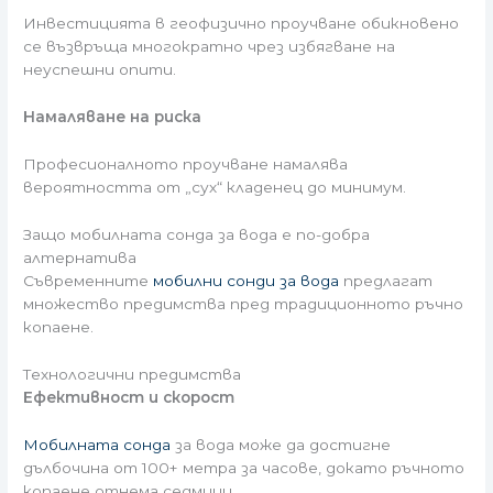
Инвестицията в геофизично проучване обикновено
се възвръща многократно чрез избягване на
неуспешни опити.
Намаляване на риска
Професионалното проучване намалява
вероятността от „сух“ кладенец до минимум.
Защо мобилната сонда за вода е по-добра
алтернатива
Съвременните
мобилни сонди за вода
предлагат
множество предимства пред традиционното ръчно
копаене.
Технологични предимства
Ефективност и скорост
Мобилната сонда
за вода може да достигне
дълбочина от 100+ метра за часове, докато ръчното
копаене отнема седмици.