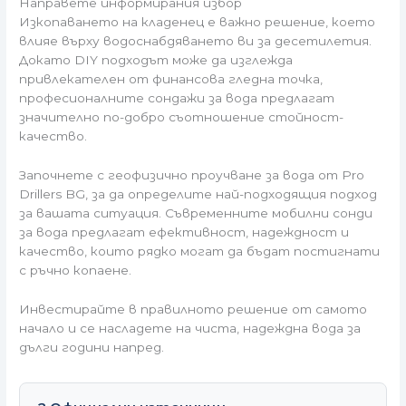
Направете информирания избор
Изкопаването на кладенец е важно решение, което
влияе върху водоснабдяването ви за десетилетия.
Докато DIY подходът може да изглежда
привлекателен от финансова гледна точка,
професионалните сондажи за вода предлагат
значително по-добро съотношение стойност-
качество.
Започнете с геофизично проучване за вода от Pro
Drillers BG, за да определите най-подходящия подход
за вашата ситуация. Съвременните мобилни сонди
за вода предлагат ефективност, надеждност и
качество, които рядко могат да бъдат постигнати
с ръчно копаене.
Инвестирайте в правилното решение от самото
начало и се насладете на чиста, надеждна вода за
дълги години напред.